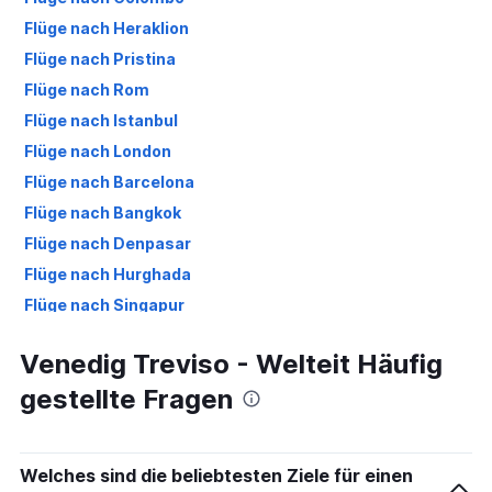
Flüge nach Heraklion
Flüge nach Pristina
Flüge nach Rom
Flüge nach Istanbul
Flüge nach London
Flüge nach Barcelona
Flüge nach Bangkok
Flüge nach Denpasar
Flüge nach Hurghada
Flüge nach Singapur
Flüge nach Zürich
Venedig Treviso - Welteit Häufig
Flüge nach Berlin
gestellte Fragen
Flüge nach Palma de Mallorca
Flüge nach Porto
Welches sind die beliebtesten Ziele für einen