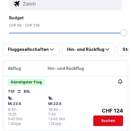
Budget
CHF 56 - CHF 218
Fluggesellschaften
Hin- und Rückflug
Sto
Abflug
Hin- und Rückflug
Günstigster Flug
TSF
BSL
Mi 23.9.
Mi 23.9.
9:40
-
18:30
-
CHF 124
15:25
7:30
5:45 Std.
13:00 Std.
Suchen
1 Stopp
1 Stopp