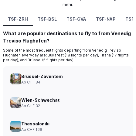
mehr.
TSF-ZRH
TSF-BSL
TSF-GVA
TSF-NAP
TSF
What are popular destinations to fly to from Venedig
Treviso Flughafen?
Some of the most frequent flights departing from Venedig Treviso
Flughafen everyday are: Bukarest (18 flights per day), Tirana (17 flights
per day), and Brüssel (5 flights per day).
Brüssel-Zaventem
Ab CHF 84
Wien-Schwechat
Ab CHF 32
Thessaloniki
Ab CHF 169