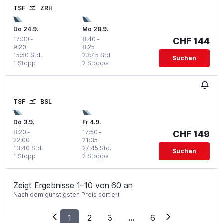
TSF
ZRH
Do 24.9.
Mo 28.9.
17:30
-
8:40
-
CHF 144
9:20
8:25
15:50 Std.
23:45 Std.
Suchen
1 Stopp
2 Stopps
TSF
BSL
Do 3.9.
Fr 4.9.
8:20
-
17:50
-
CHF 149
22:00
21:35
13:40 Std.
27:45 Std.
Suchen
1 Stopp
2 Stopps
Zeigt Ergebnisse 1–10 von 60 an
Nach dem günstigsten Preis sortiert
1
2
3
...
6