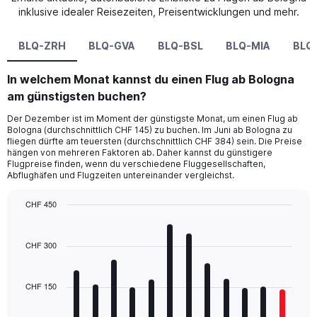
inklusive idealer Reisezeiten, Preisentwicklungen und mehr.
BLQ-ZRH
BLQ-GVA
BLQ-BSL
BLQ-MIA
BLQ
In welchem Monat kannst du einen Flug ab Bologna
am günstigsten buchen?
Der Dezember ist im Moment der günstigste Monat, um einen Flug ab
Bologna (durchschnittlich CHF 145) zu buchen. Im Juni ab Bologna zu
fliegen dürfte am teuersten (durchschnittlich CHF 384) sein. Die Preise
hängen von mehreren Faktoren ab. Daher kannst du günstigere
Flugpreise finden, wenn du verschiedene Fluggesellschaften,
Abflughäfen und Flugzeiten untereinander vergleichst.
CHF 450
Bar
Chart
graphic.
chart
with
CHF 300
12
bars.
CHF 150
The
chart