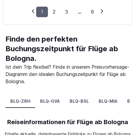
1
2
3
...
6
Finde den perfekten
Buchungszeitpunkt für Flüge ab
Bologna.
Ist dein Trip flexibel? Finde in unserem Preisvorhersage-
Diagramm den idealen Buchungszeitpunkt für Flüge ab
Bologna.
BLQ-ZRH
BLQ-GVA
BLQ-BSL
BLQ-MIA
BL
Reiseinformationen für Flüge ab Bologna
Erhalte aktuelle, datenbasierte Einblicke zu Flügen ab Bologna