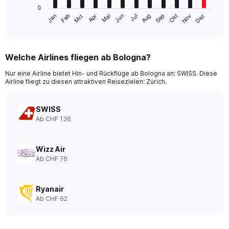
has
0
1
Jan
Apr
Jul
Okt
Mrz
Jun
Sep
Dez
Feb
Mai
Aug
Nov
X
End
of
axis
interactive
displaying
chart
categories.
Welche Airlines fliegen ab Bologna?
Range:
12
Nur eine Airline bietet Hin- und Rückflüge ab Bologna an: SWISS. Diese
categories.
Airline fliegt zu diesen attraktiven Reisezielen: Zürich.
The
chart
has
SWISS
1
Ab CHF 136
Y
axis
displaying
Wizz Air
values.
Ab CHF 76
Range:
0
to
Ryanair
450.
Ab CHF 62