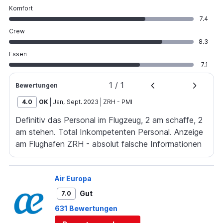
Komfort
7.4
Crew
8.3
Essen
7.1
1
/
1
Bewertungen
4.0
OK
Jan
,
Sept. 2023
ZRH
-
PMI
Definitiv das Personal im Flugzeug, 2 am schaffe, 2
am stehen. Total Inkompetenten Personal. Anzeige
am Flughafen ZRH - absolut falsche Informationen
in der Lounge und bei der Tafel in der öffentliche
Zone
Air Europa
Gut
7.0
631 Bewertungen