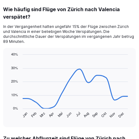
categories.
Wie häufig sind Flüge von Zürich nach Valencia
Range:
verspätet?
3
categories.
In der Vergangenheit hatten ungefähr 15% der Flüge zwischen Zürich
The
und Valencia in einer beliebigen Woche Verspätungen. Die
chart
durchschnittliche Dauer der Verspätungen im vergangenen Jahr betrug
has
89 Minuten.
1
Y
40%
axis
Line
Chart
displaying
graphic.
chart
30%
values.
with
Range:
14
data
20%
0
points.
to
150.
10%
The
chart
0%
has
Jan
Feb
Mrz
Apr
Mai
Jun
Jul
Aug
Sep
Okt
Nov
Dez
1
End
of
X
interactive
axis
chart
displaying
Zu welcher Abflugzeit sind Flüge von Zürich nach