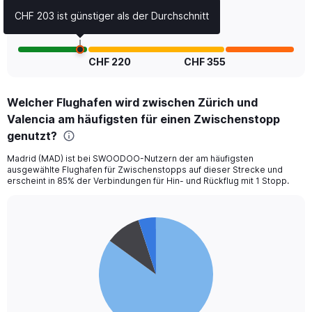
Range:
CHF 203 ist günstiger als der Durchschnitt
0
to
7.5.
CHF 220
CHF 355
Welcher Flughafen wird zwischen Zürich und
Valencia am häufigsten für einen Zwischenstopp
genutzt?
Madrid (MAD) ist bei SWOODOO-Nutzern der am häufigsten
ausgewählte Flughafen für Zwischenstopps auf dieser Strecke und
erscheint in 85% der Verbindungen für Hin- und Rückflug mit 1 Stopp.
Pie
Chart
graphic.
chart
with
3
slices.