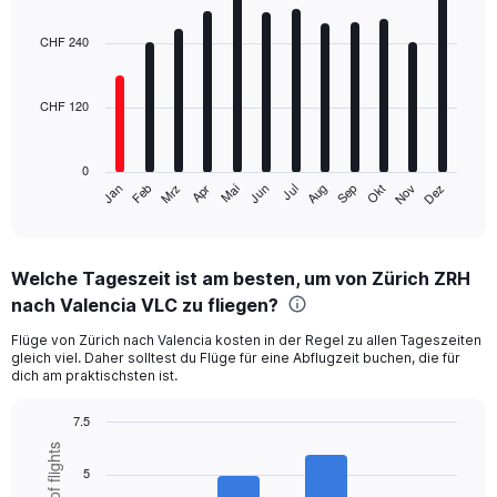
Bar
Chart
graphic.
chart
with
CHF 240
12
bars.
CHF 120
The
chart
has
0
1
Jan
Apr
Jul
Okt
Mrz
Jun
Sep
Dez
Feb
Mai
Aug
Nov
X
End
of
axis
interactive
displaying
chart
categories.
Welche Tageszeit ist am besten, um von Zürich ZRH
Range:
nach Valencia VLC zu fliegen?
12
categories.
Flüge von Zürich nach Valencia kosten in der Regel zu allen Tageszeiten
The
gleich viel. Daher solltest du Flüge für eine Abflugzeit buchen, die für
chart
dich am praktischsten ist.
has
1
7.5
Y
Bar
Chart
axis
graphic.
chart
displaying
5
with
values.