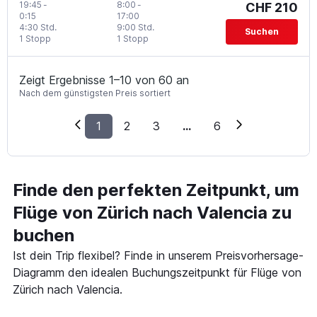
19:45
-
8:00
-
CHF 210
0:15
17:00
4:30 Std.
9:00 Std.
Suchen
1 Stopp
1 Stopp
Zeigt Ergebnisse 1–10 von 60 an
Nach dem günstigsten Preis sortiert
1
2
3
...
6
Finde den perfekten Zeitpunkt, um
Flüge von Zürich nach Valencia zu
buchen
Ist dein Trip flexibel? Finde in unserem Preisvorhersage-
Diagramm den idealen Buchungszeitpunkt für Flüge von
Zürich nach Valencia.