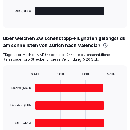
chart
has
Paris (CDG)
1
X
End
of
axis
interactive
displaying
chart
categories.
Über welchen Zwischenstopp-Flughafen gelangst du
Range:
am schnellsten von Zürich nach Valencia?
3
categories.
Flüge über Madrid (MAD) haben die kürzeste durchschnittliche
The
Reisedauer pro Strecke für diese Verbindung: 5:26 Std..
chart
has
1
0 Std.
2 Std.
4 Std.
6 Std.
Bar
Y
Chart
graphic.
chart
axis
with
Madrid (MAD)
displaying
3
values.
bars.
Range:
Lissabon (LIS)
0
The
to
chart
400.
has
Paris (CDG)
1
X
End