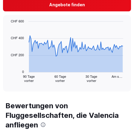
axis
Angebote finden
displaying
values.
Range:
CHF 600
0
Chart
Chart
to
graphic.
with
18.
91
CHF 400
data
points.
CHF 200
The
chart
has
0
1
90 Tage
60 Tage
30 Tage
Am s…
vorher
vorher
vorher
X
End
of
axis
interactive
displaying
chart
categories.
Range:
Bewertungen von
91
Fluggesellschaften, die Valencia
categories.
The
anfliegen
chart
has