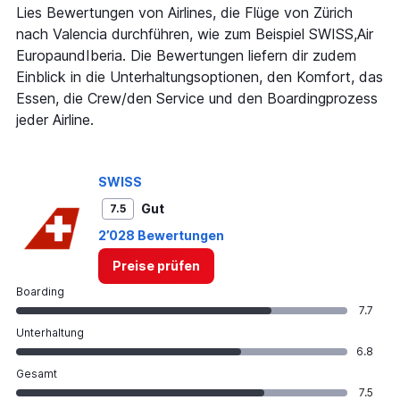
1
Lies Bewertungen von Airlines, die Flüge von Zürich
Y
nach Valencia durchführen, wie zum Beispiel SWISS,Air
axis
EuropaundIberia. Die Bewertungen liefern dir zudem
displaying
Einblick in die Unterhaltungsoptionen, den Komfort, das
values.
Range:
Essen, die Crew/den Service und den Boardingprozess
0
jeder Airline.
to
600.
SWISS
Gut
7.5
2’028 Bewertungen
Preise prüfen
Boarding
7.7
Unterhaltung
6.8
Gesamt
7.5