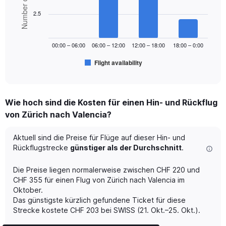
Number of flights
6
Range:
bars.
2.5
0
to
The
360.
chart
00:00 – 06:00
06:00 – 12:00
12:00 – 18:00
18:00 – 0:00
has
1
Flight availability
X
End
of
axis
interactive
displaying
chart
categories.
Wie hoch sind die Kosten für einen Hin- und Rückflug
Range:
von Zürich nach Valencia?
6
categories.
The
Aktuell sind die Preise für Flüge auf dieser Hin- und
chart
Rückflugstrecke
günstiger als der Durchschnitt
.
has
1
Die Preise liegen normalerweise zwischen CHF 220 und
Y
CHF 355 für einen Flug von Zürich nach Valencia im
axis
Oktober.
displaying
Das günstigste kürzlich gefundene Ticket für diese
Number
of
Strecke kostete CHF 203 bei SWISS (21. Okt.–25. Okt.).
flights.