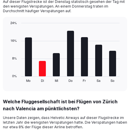
Auf dieser Flugstrecke ist der Dienstag statistisch gesehen der Tag mit
The
den wenigsten Verspätungen. An einem Donnerstag traten im
chart
Durchschnitt häufiger Verspätungen auf.
has
1
24%
Y
Bar
Chart
axis
graphic.
chart
displaying
with
16%
values.
7
Range:
bars.
0
8%
to
The
24.
chart
has
1
0%
Mo
Di
Mi
Do
Fr
Sa
So
X
End
of
axis
interactive
displaying
chart
categories.
Welche Fluggesellschaft ist bei Flügen von Zürich
Range:
nach Valencia am pünktlichsten?
7
categories.
Unsere Daten zeigen, dass Helvetic Airways auf dieser Flugstrecke im
The
letzten Jahr die wenigsten Verspätungen hatte. Die Verspätungen haben
chart
nur etwa 8% der Flüge dieser Airline betroffen.