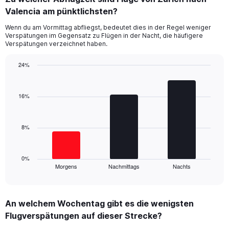
categories.
Range:
Valencia am pünktlichsten?
14
Wenn du am Vormittag abfliegst, bedeutet dies in der Regel weniger
categories.
Verspätungen im Gegensatz zu Flügen in der Nacht, die häufigere
The
Verspätungen verzeichnet haben.
chart
has
24%
1
Bar
Y
Chart
graphic.
chart
axis
with
16%
displaying
3
values.
bars.
Range:
0
8%
The
to
chart
40.
has
1
0%
Morgens
Nachmittags
Nachts
X
End
of
axis
interactive
displaying
chart
categories.
An welchem Wochentag gibt es die wenigsten
Range:
Flugverspätungen auf dieser Strecke?
3
categories.