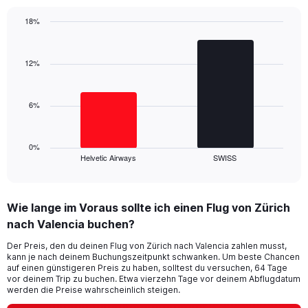
has
1
18%
Y
Bar
Chart
axis
graphic.
chart
displaying
with
12%
values.
2
Range:
bars.
0
6%
to
The
24.
chart
has
1
0%
Helvetic Airways
SWISS
X
End
of
axis
interactive
displaying
chart
categories.
Wie lange im Voraus sollte ich einen Flug von Zürich
Range:
nach Valencia buchen?
2
categories.
Der Preis, den du deinen Flug von Zürich nach Valencia zahlen musst,
The
kann je nach deinem Buchungszeitpunkt schwanken. Um beste Chancen
chart
auf einen günstigeren Preis zu haben, solltest du versuchen, 64 Tage
has
vor deinem Trip zu buchen. Etwa vierzehn Tage vor deinem Abflugdatum
1
werden die Preise wahrscheinlich steigen.
Y