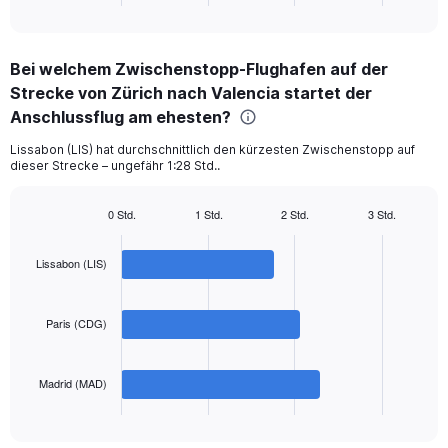
of
axis
interactive
displaying
chart
categories.
Bei welchem Zwischenstopp-Flughafen auf der
Range:
Strecke von Zürich nach Valencia startet der
3
categories.
Anschlussflug am ehesten?
The
chart
Lissabon (LIS) hat durchschnittlich den kürzesten Zwischenstopp auf
dieser Strecke – ungefähr 1:28 Std..
has
1
Y
0 Std.
1 Std.
2 Std.
3 Std.
axis
Bar
Chart
displaying
graphic.
chart
with
values.
Lissabon (LIS)
3
Range:
bars.
0
to
Paris (CDG)
The
360.
chart
has
Madrid (MAD)
1
X
End
of
axis
interactive
displaying
chart