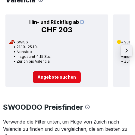
Hin- und Rückflug ab
CHF 203
SWISS
Vueli
21.10.-25.10.
01.09.
Nonstop
2 Zwi
Insgesamt 4:15 Std.
Insge
Zürich bis Valencia
Zürich
Angebote suchen
SWOODOO Preisfinder
Verwende die Filter unten, um Flüge von Zürich nach
Valencia zu finden und zu vergleichen, die am besten zu