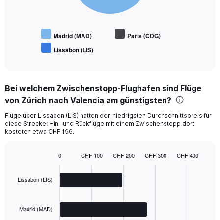
Madrid (MAD)
Paris (CDG)
Lissabon (LIS)
End
of
interactive
chart
Bei welchem Zwischenstopp-Flughafen sind Flüge
von Zürich nach Valencia am günstigsten?
Flüge über Lissabon (LIS) hatten den niedrigsten Durchschnittspreis für
diese Strecke: Hin- und Rückflüge mit einem Zwischenstopp dort
kosteten etwa CHF 196.
0
CHF 100
CHF 200
CHF 300
CHF 400
Bar
Chart
graphic.
chart
with
Lissabon (LIS)
3
bars.
Madrid (MAD)
The