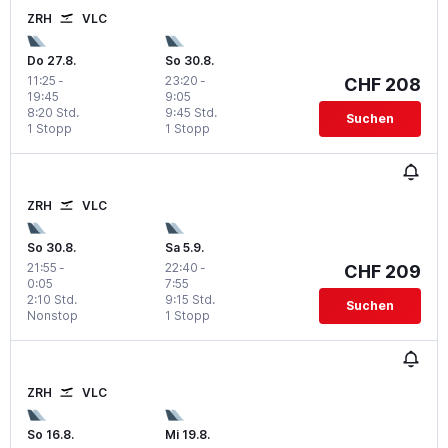
ZRH
VLC
Do 27.8.
So 30.8.
11:25
-
23:20
-
CHF 208
19:45
9:05
8:20 Std.
9:45 Std.
Suchen
1 Stopp
1 Stopp
ZRH
VLC
So 30.8.
Sa 5.9.
21:55
-
22:40
-
CHF 209
0:05
7:55
2:10 Std.
9:15 Std.
Suchen
Nonstop
1 Stopp
ZRH
VLC
So 16.8.
Mi 19.8.