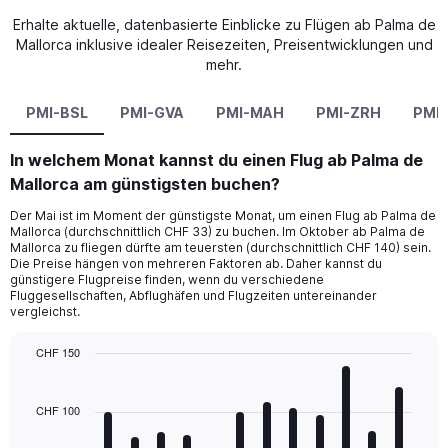
Erhalte aktuelle, datenbasierte Einblicke zu Flügen ab Palma de
Mallorca inklusive idealer Reisezeiten, Preisentwicklungen und
mehr.
PMI-BSL
PMI-GVA
PMI-MAH
PMI-ZRH
PMI
In welchem Monat kannst du einen Flug ab Palma de
Mallorca am günstigsten buchen?
Der Mai ist im Moment der günstigste Monat, um einen Flug ab Palma de
Mallorca (durchschnittlich CHF 33) zu buchen. Im Oktober ab Palma de
Mallorca zu fliegen dürfte am teuersten (durchschnittlich CHF 140) sein.
Die Preise hängen von mehreren Faktoren ab. Daher kannst du
günstigere Flugpreise finden, wenn du verschiedene
Fluggesellschaften, Abflughäfen und Flugzeiten untereinander
vergleichst.
CHF 150
Bar
Chart
graphic.
chart
with
CHF 100
12
bars.