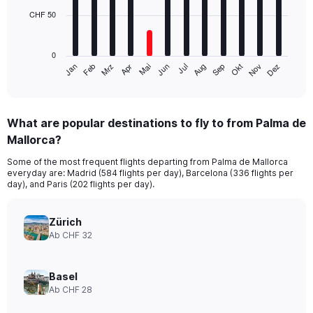
CHF 50
The
chart
has
0
1
Jan
Apr
Jul
Okt
Mrz
Jun
Sep
Dez
Feb
Mai
Aug
Nov
X
End
of
axis
interactive
displaying
chart
categories.
What are popular destinations to fly to from Palma de
Range:
Mallorca?
12
categories.
Some of the most frequent flights departing from Palma de Mallorca
The
everyday are: Madrid (584 flights per day), Barcelona (336 flights per
chart
day), and Paris (202 flights per day).
has
1
Y
Zürich
axis
Ab CHF 32
displaying
values.
Range:
Basel
0
Ab CHF 28
to
150.