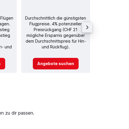
 Flügen
Durchschnittlich die günstigsten
Durchschnitt
agen.
Flugpreise. 4% potenzieller
Rückflug in
stieg
Preisrückgang (CHF 21
nstieg
mögliche Ersparnis gegenüber
dem Durchschnittspreis für Hin-
in- und
und Rückflug).
n
Angebote suchen
Angebot
n zu dir passen.