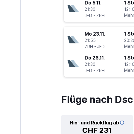
Do 5.11.
1 S
21:30
12:10
-
Mehr
JED
ZRH
Mo 23.11.
1 S
21:55
20:2
-
Mehr
ZRH
JED
Do 26.11.
1 S
21:30
12:10
-
Mehr
JED
ZRH
Flüge nach Dsc
Hin- und Rückflug ab
CHF 231