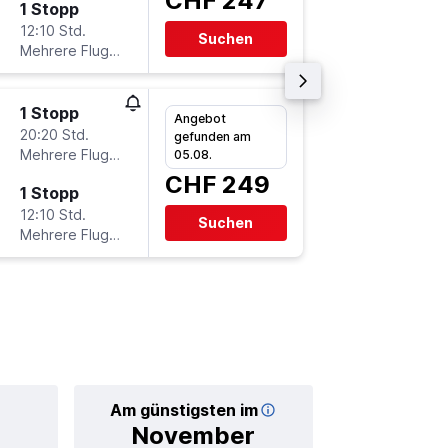
CHF 247
1 Stopp
Mo 14.9
12:10 Std.
20:30
Suchen
Mehrere Fluglinien
-
JED
ZR
1 Stopp
Fr 13.11.
Angebot
20:20 Std.
8:15
gefunden am
Mehrere Fluglinien
-
05.08.
ZRH
JE
CHF 249
1 Stopp
Sa 28.11
12:10 Std.
20:55
Suchen
Mehrere Fluglinien
-
JED
ZR
Am günstigsten im
Durchschnittl
November
CHF