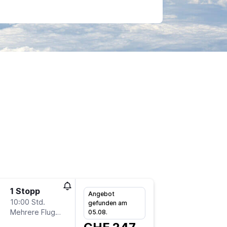
1 Stopp
So 6.9.
Angebot
10:00 Std.
11:40
gefunden am
Mehrere Fluglinien
-
05.08.
ZRH
JE