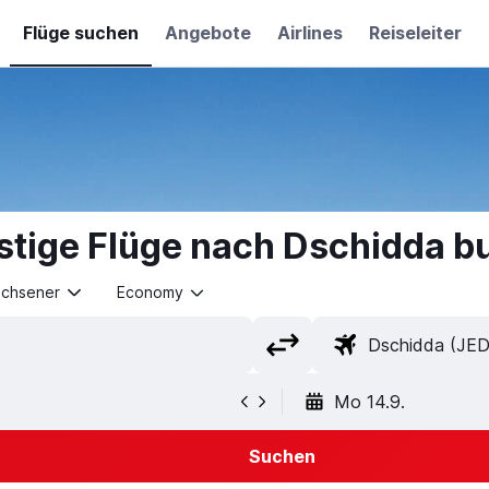
Flüge suchen
Angebote
Airlines
Reiseleiter
stige Flüge nach Dschidda b
achsener
Economy
Mo 14.9.
Suchen