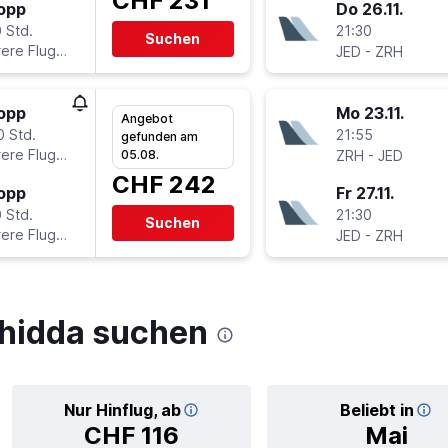
CHF 231
topp
Do 26.11.
 Std.
21:30
Suchen
ere Fluglinien
-
JED
ZRH
topp
Mo 23.11.
Angebot
0 Std.
21:55
gefunden am
ere Fluglinien
-
05.08.
ZRH
JED
CHF 242
topp
Fr 27.11.
 Std.
21:30
Suchen
ere Fluglinien
-
JED
ZRH
hidda suchen
Nur Hinflug, ab
Beliebt in
CHF 116
Mai