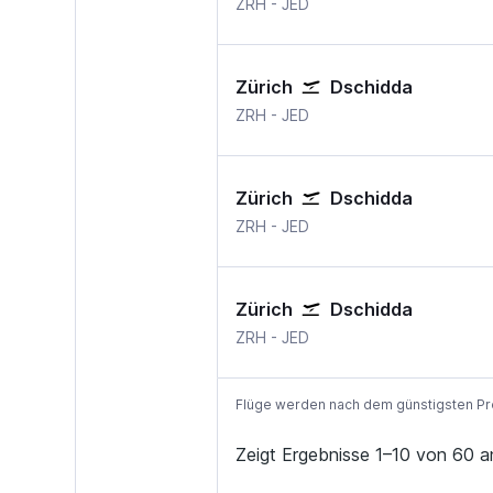
Zürich
Dschidda Jeddah
ZRH
-
JED
Zürich
Dschidda
Zürich
Dschidda Jeddah
ZRH
-
JED
Zürich
Dschidda
Zürich
Dschidda Jeddah
ZRH
-
JED
Zürich
Dschidda
Zürich
Dschidda Jeddah
ZRH
-
JED
Flüge werden nach dem günstigsten Preis
Zeigt Ergebnisse 1–10 von 60 a