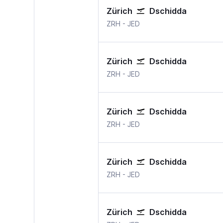
Zürich
Dschidda
Zürich
Dschidda Jeddah
ZRH
-
JED
Zürich
Dschidda
Zürich
Dschidda Jeddah
ZRH
-
JED
Zürich
Dschidda
Zürich
Dschidda Jeddah
ZRH
-
JED
Zürich
Dschidda
Zürich
Dschidda Jeddah
ZRH
-
JED
Zürich
Dschidda