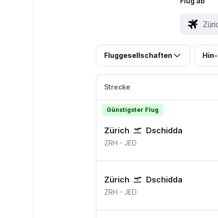
Flug ab
Fluggesellschaften
Hin-
Strecke
Günstigster Flug
Zürich
Dschidda
Zürich
Dschidda Jeddah
ZRH
-
JED
Zürich
Dschidda
Zürich
Dschidda Jeddah
ZRH
-
JED