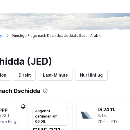
ien
Günstige Flüge nach Dschidda Jeddah, Saudi-Arabien
hidda (JED)
ion
Direkt
Last-Minute
Nur Hinflug
nach Dschidda
topp
Di 24.11.
Angebot
5 Std.
8:15
gefunden am
ere Fluglinien
-
06.08.
ZRH
JED