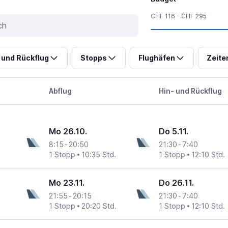
CHF 116 - CHF 295
 und Rückflug
Stopps
Flughäfen
Zeite
Abflug
Hin- und Rückflug
Mo 26.10.
Do 5.11.
8:15
-
20:50
21:30
-
7:40
1 Stopp
10:35 Std.
1 Stopp
12:10 Std.
Mo 23.11.
Do 26.11.
21:55
-
20:15
21:30
-
7:40
1 Stopp
20:20 Std.
1 Stopp
12:10 Std.