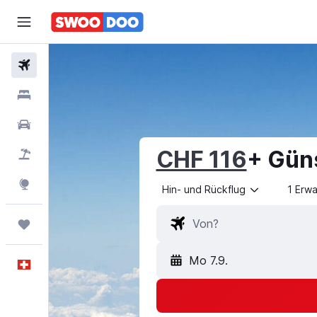
Flüge
Hotels
Mietwagen
CHF 116
+ Gün
Pauschalreisen
FERIEN
Explore
Hin- und Rückflug
1 Erw
Trips
Mo 7.9.
Deutsch