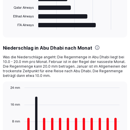
The
Qatar Airways
chart
has
Etihad Airways
1
ITA Airways
X
End
of
axis
interactive
displaying
chart
categories.
Niederschlag in Abu Dhabi nach Monat
Range:
6
Was die Niederschläge angeht: Die Regenmenge in Abu Dhabi liegt bei
categories.
10.0 - 20.0 mm pro Monat. Februar ist in der Regel der nasseste Monat.
The
Die Regenmenge kann 20.0 mm betragen. Januar ist im Allgemeinen der
chart
trockenste Zeitpunkt für eine Reise nach Abu Dhabi. Die Regenmenge
beträgt dann etwa 10.0 mm.
has
1
Y
24 mm
axis
Bar
Chart
displaying
graphic.
chart
with
values.
16 mm
12
Range:
bars.
0
to
8 mm
The
800.
chart