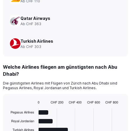
Ab CHF 110
0
to
780.
Qatar Airways
Ab CHF 363
Turkish Airlines
Ab CHF 303
Welche Airlines fliegen am günstigsten nach Abu
Dhabi?
Die günstigsten Airlines mit Flügen von Zürich nach Abu Dhabi sind
Pegasus Airlines, Royal Jordanian und Turkish Airlines.
0
CHF 200
CHF 400
CHF 600
CHF 800
Bar
Chart
graphic.
chart
Pegasus Airlines
with
6
Royal Jordanian
bars.
Turkish Airlines