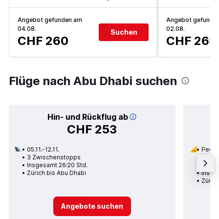
Angebot gefunden am
Angebot gefunde
04.08.
02.08.
Suchen
CHF 260
CHF 265
Flüge nach Abu Dhabi suchen
Hin- und Rückflug ab
CHF 253
05.11.-12.11.
Pegas
3 Zwischenstopps
11.01.
Insgesamt 26:20 Std.
1 Zwi
Zürich bis Abu Dhabi
Insges
Zürich
Angebote suchen