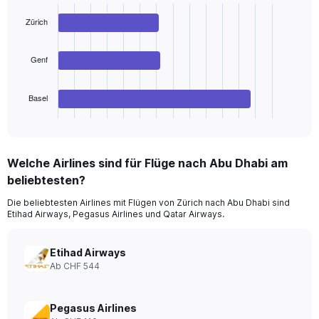
with
3
Zürich
bars.
The
Genf
chart
has
Basel
1
X
End
of
axis
interactive
displaying
chart
categories.
Welche Airlines sind für Flüge nach Abu Dhabi am
Range:
beliebtesten?
3
categories.
Die beliebtesten Airlines mit Flügen von Zürich nach Abu Dhabi sind
The
Etihad Airways, Pegasus Airlines und Qatar Airways.
chart
has
1
Etihad Airways
Y
Ab CHF 544
axis
displaying
values.
Pegasus Airlines
Range: