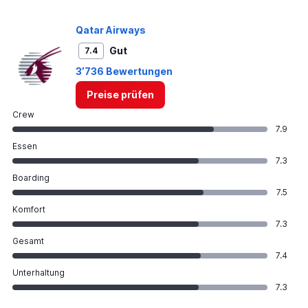
Qatar Airways
Gut
7.4
3’736 Bewertungen
Preise prüfen
Crew
7.9
Essen
7.3
Boarding
7.5
Komfort
7.3
Gesamt
7.4
Unterhaltung
7.3