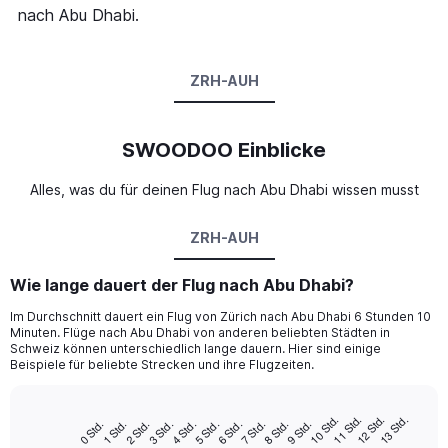
nach Abu Dhabi.
ZRH-AUH
SWOODOO Einblicke
Alles, was du für deinen Flug nach Abu Dhabi wissen musst
ZRH-AUH
Wie lange dauert der Flug nach Abu Dhabi?
Im Durchschnitt dauert ein Flug von Zürich nach Abu Dhabi 6 Stunden 10
Minuten. Flüge nach Abu Dhabi von anderen beliebten Städten in
Schweiz können unterschiedlich lange dauern. Hier sind einige
Beispiele für beliebte Strecken und ihre Flugzeiten.
12 Std.
11 Std.
10 Std.
13 Std.
9 Std.
8 Std.
7 Std.
6 Std.
5 Std.
4 Std.
3 Std.
2 Std.
1 Std.
0 Std.
Bar
Chart
graphic.
chart