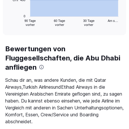
The
chart
has
0
1
90 Tage
60 Tage
30 Tage
Am s…
vorher
vorher
vorher
X
End
of
axis
interactive
displaying
chart
categories.
Range:
Bewertungen von
91
Fluggesellschaften, die Abu Dhabi
categories.
The
anfliegen
chart
has
1
Schau dir an, was andere Kunden, die mit Qatar
Y
Airways,Turkish AirlinesundEtihad Airways in die
axis
Vereinigten Arabischen Emirate geflogen sind, zu sagen
displaying
haben. Du kannst ebenso einsehen, wie jede Airline im
values.
Range:
Vergleich mit anderen in Sachen Unterhaltungsoptionen,
0
Komfort, Essen, Crew/Service und Boarding
to
abschneidet.
1200.