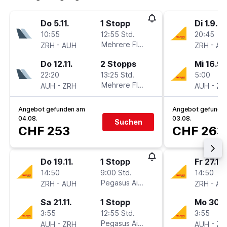
Do 5.11.
1 Stopp
Di 1.9.
10:55
12:55 Std.
20:45
-
Mehrere Fluglinien
-
ZRH
AUH
ZRH
AU
Do 12.11.
2 Stopps
Mi 16.9.
22:20
13:25 Std.
5:00
-
Mehrere Fluglinien
-
AUH
ZRH
AUH
ZR
Angebot gefunden am
Angebot gefunde
04.08.
03.08.
Suchen
CHF 253
CHF 263
Do 19.11.
1 Stopp
Fr 27.11.
14:50
9:00 Std.
14:50
-
Pegasus Airlines
-
ZRH
AUH
ZRH
AU
Sa 21.11.
1 Stopp
Mo 30.11
3:55
12:55 Std.
3:55
-
Pegasus Airlines
-
AUH
ZRH
AUH
ZR