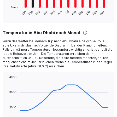
has
0 mm
1
Mrz
Jun
Sep
Dez
Jan
Apr
Jul
Okt
Feb
Mai
Aug
Nov
X
End
of
axis
interactive
displaying
chart
categories.
Temperatur in Abu Dhabi nach Monat
Range:
12
Wenn das Wetter bei deinem Trip nach Abu Dhabi eine große Rolle
categories.
spielt, kann dir das nachfolgende Diagramm bei der Planung helfen.
The
Falls dir wärmere Temperaturen besonders wichtig sind, ist der Juli die
chart
ideale Reisezeit im Jahr. Die Temperaturen erreichen dann
durchschnittlich 35.0 C. Reisende, die Kälte meiden möchten, sollten
has
möglichst nicht im Januar buchen, wenn die Temperaturen in der Regel
1
ihre Tiefstwerte (etwa 18.0 C) erreichen.
Y
axis
40 °C
displaying
Line
values.
Chart
graphic.
chart
Range:
with
30 °C
0
14
to
data
24.
points.
20 °C
The