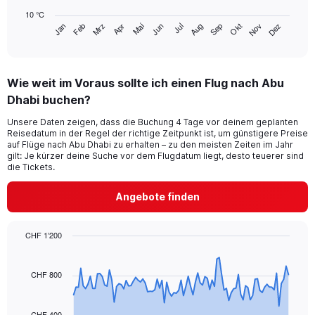
chart
10 °C
has
Mrz
Jun
Sep
Dez
Jan
Apr
Jul
Okt
Feb
Mai
Aug
Nov
1
End
of
X
interactive
axis
chart
displaying
Wie weit im Voraus sollte ich einen Flug nach Abu
categories.
Range:
Dhabi buchen?
14
Unsere Daten zeigen, dass die Buchung 4 Tage vor deinem geplanten
categories.
Reisedatum in der Regel der richtige Zeitpunkt ist, um günstigere Preise
The
auf Flüge nach Abu Dhabi zu erhalten – zu den meisten Zeiten im Jahr
chart
gilt: Je kürzer deine Suche vor dem Flugdatum liegt, desto teuerer sind
has
die Tickets.
1
Y
Angebote finden
axis
displaying
values.
CHF 1’200
Range:
Chart
Chart
15
graphic.
with
to
91
CHF 800
40.
data
points.
CHF 400