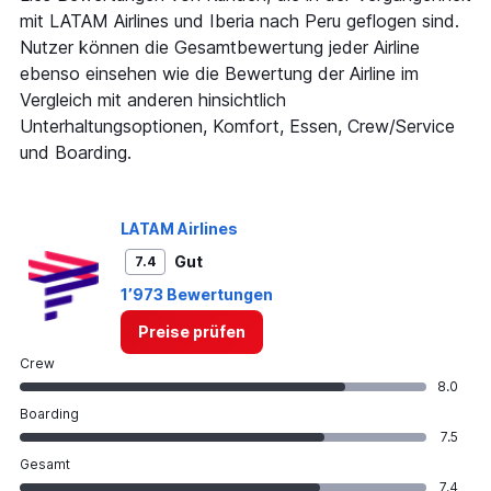
1
mit LATAM Airlines und Iberia nach Peru geflogen sind.
Y
Nutzer können die Gesamtbewertung jeder Airline
axis
ebenso einsehen wie die Bewertung der Airline im
displaying
values.
Vergleich mit anderen hinsichtlich
Range:
Unterhaltungsoptionen, Komfort, Essen, Crew/Service
13.5
und Boarding.
to
15.5.
LATAM Airlines
Gut
7.4
1’973 Bewertungen
Preise prüfen
Crew
8.0
Boarding
7.5
Gesamt
7.4