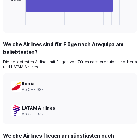
chart
has
1
X
End
of
axis
interactive
displaying
chart
categories.
Welche Airlines sind für Flüge nach Arequipa am
Range:
beliebtesten?
1
categories.
Die beliebtesten Airlines mit Flügen von Zürich nach Arequipa sind Iberia
The
und LATAM Airlines.
chart
has
1
Iberia
Y
Ab CHF 987
axis
displaying
values.
LATAM Airlines
Range:
Ab CHF 932
0
to
1440.
Welche Airlines fliegen am günstigsten nach