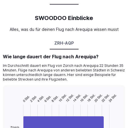
SWOODOO Einblicke
Alles, was du für deinen Flug nach Arequipa wissen musst
ZRH-AQP
Wie lange dauert der Flug nach Arequipa?
Im Durchschnitt dauert ein Flug von Zürich nach Arequipa 22 Stunden 35
Minuten. Flüge nach Arequipa von anderen beliebten Städten in Schweiz
können unterschiedlich lange dauern. Hier sind einige Beispiele für
beliebte Strecken und ihre Flugzeiten.
10 Std.
12 Std.
14 Std.
16 Std.
18 Std.
20 Std.
22 Std.
24 Std.
0 Std.
2 Std.
4 Std.
6 Std.
8 Std.
Bar
Chart
graphic.
chart
with
1
bar.
The
Zürich