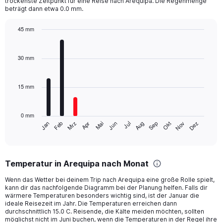
chart
trockenste Zeitpunkt für eine Reise nach Arequipa. Die Regenmenge
beträgt dann etwa 0.0 mm.
has
1
Y
45 mm
axis
Bar
Chart
displaying
graphic.
chart
with
values.
30 mm
12
Range:
bars.
0
to
15 mm
The
1250.
chart
has
0 mm
1
Mrz
Jun
Sep
Dez
Jan
Apr
Jul
Okt
Feb
Mai
Aug
Nov
X
End
of
axis
interactive
displaying
chart
categories.
Temperatur in Arequipa nach Monat
Range:
12
Wenn das Wetter bei deinem Trip nach Arequipa eine große Rolle spielt,
categories.
kann dir das nachfolgende Diagramm bei der Planung helfen. Falls dir
The
wärmere Temperaturen besonders wichtig sind, ist der Januar die
chart
ideale Reisezeit im Jahr. Die Temperaturen erreichen dann
durchschnittlich 15.0 C. Reisende, die Kälte meiden möchten, sollten
has
möglichst nicht im Juni buchen, wenn die Temperaturen in der Regel ihre