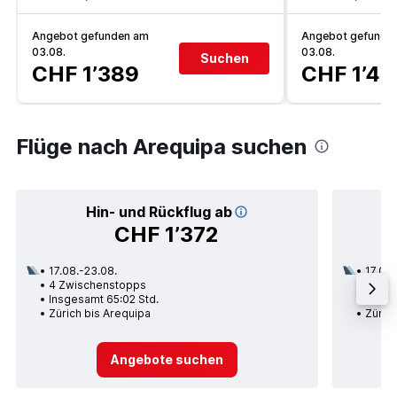
Angebot gefunden am
Angebot gefunde
03.08.
03.08.
Suchen
CHF 1’389
CHF 1’44
Flüge nach Arequipa suchen
Hin- und Rückflug ab
CHF 1’372
17.08.-23.08.
17.08.
4 Zwischenstopps
2 Zwi
Insgesamt 65:02 Std.
Insge
Zürich bis Arequipa
Zürich
Angebote suchen