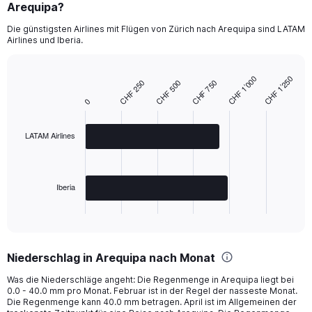
Arequipa?
Die günstigsten Airlines mit Flügen von Zürich nach Arequipa sind LATAM
Airlines und Iberia.
CHF 1’000
CHF 1’250
CHF 250
CHF 500
CHF 750
Bar
Chart
graphic.
chart
0
with
2
bars.
LATAM Airlines
The
chart
has
Iberia
1
X
End
of
axis
interactive
displaying
chart
categories.
Niederschlag in Arequipa nach Monat
Range:
2
Was die Niederschläge angeht: Die Regenmenge in Arequipa liegt bei
categories.
0.0 - 40.0 mm pro Monat. Februar ist in der Regel der nasseste Monat.
The
Die Regenmenge kann 40.0 mm betragen. April ist im Allgemeinen der