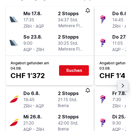
Mo 17.8.
2 Stopps
Do 6.8.
17:35
34:37 Std.
14:45
-
Mehrere Fluglinien
-
ZRH
AQP
ZRH
AQ
So 23.8.
2 Stopps
Do 27.8.
9:00
30:25 Std.
11:05
-
Mehrere Fluglinien
-
AQP
ZRH
AQP
ZR
Angebot gefunden am
Angebot gefunde
04.08.
03.08.
Suchen
CHF 1’372
CHF 1’40
Do 6.8.
2 Stopps
Fr 7.8.
19:45
21:15 Std.
7:30
-
Iberia
-
ZRH
AQP
ZRH
AQ
Mi 26.8.
2 Stopps
Di 25.8.
21:20
42:00 Std.
9:30
-
Iberia
-
AQP
ZRH
AQP
ZR