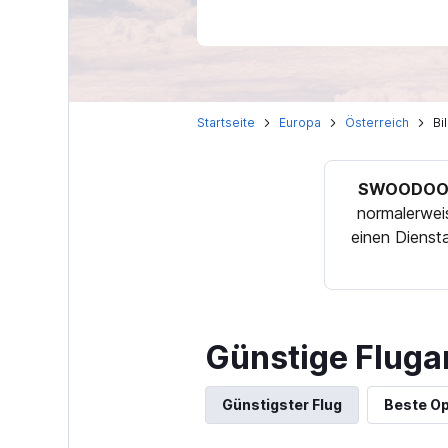
Startseite
Europa
Österreich
Bi
SWOODOO 
normalerwei
einen Dienst
Günstige Fluga
Günstigster Flug
Beste Op