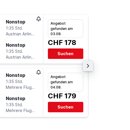
Nonstop
Mi 16.9.
Angebot
1:35 Std.
18:00
gefunden am
Austrian Airlines
-
03.08.
GVA
VI
CHF 178
Nonstop
Mi 23.9
1:35 Std.
15:40
Suchen
Austrian Airlines
-
VIE
GV
Nonstop
Mi 12.8.
Angebot
1:35 Std.
19:50
gefunden am
Mehrere Fluglinien
-
04.08.
GVA
VI
CHF 179
Nonstop
So 16.8
1:35 Std.
7:20
Suchen
Mehrere Fluglinien
-
VIE
GV