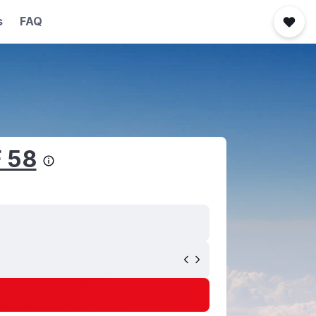
s
FAQ
 58