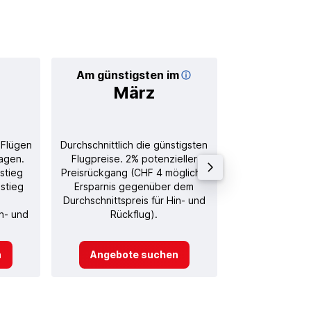
Am günstigsten im
Durchschnitt
März
CHF
 Flügen
Durchschnittlich die günstigsten
Durchschnitt
agen.
Flugpreise. 2% potenzieller
Rückflug in
stieg
Preisrückgang (CHF 4 mögliche
stieg
Ersparnis gegenüber dem
Durchschnittspreis für Hin- und
in- und
Rückflug).
n
Angebote suchen
Angebot