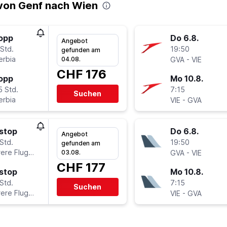
von Genf nach Wien
topp
Do 6.8.
Angebot
Std.
19:50
gefunden am
erbia
-
04.08.
GVA
VIE
CHF 176
topp
Mo 10.8.
5 Std.
7:15
Suchen
erbia
-
VIE
GVA
stop
Do 6.8.
Angebot
Std.
19:50
gefunden am
ere Fluglinien
-
03.08.
GVA
VIE
CHF 177
stop
Mo 10.8.
Std.
7:15
Suchen
ere Fluglinien
-
VIE
GVA