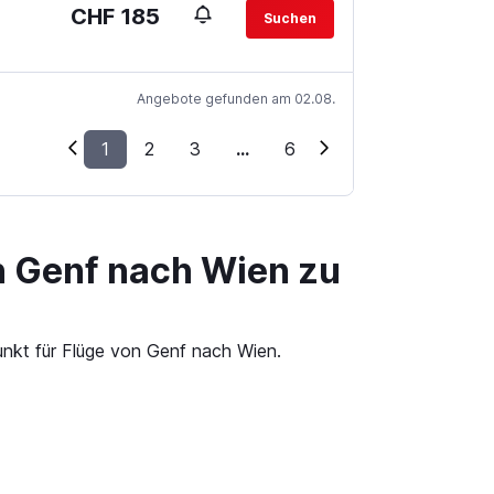
CHF 185
Suchen
Angebote gefunden am 02.08.
1
2
3
...
6
n Genf nach Wien zu
unkt für Flüge von Genf nach Wien.