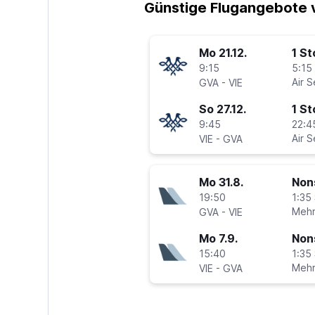
Günstige Flugangebote 
Mo 21.12.
1 S
9:15
5:15 
-
Air S
GVA
VIE
So 27.12.
1 S
9:45
22:4
-
Air S
VIE
GVA
Mo 31.8.
Non
19:50
1:35 
-
Mehr
GVA
VIE
Mo 7.9.
Non
15:40
1:35 
-
Mehr
VIE
GVA