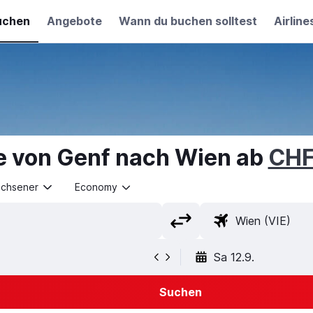
uchen
Angebote
Wann du buchen solltest
Airline
e von Genf nach Wien ab
CHF
achsener
Economy
Sa 12.9.
Suchen