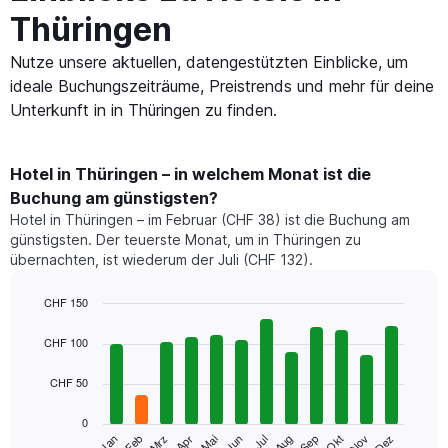
Thüringen
Nutze unsere aktuellen, datengestützten Einblicke, um
ideale Buchungszeiträume, Preistrends und mehr für deine
Unterkunft in in Thüringen zu finden.
Hotel in Thüringen – in welchem Monat ist die
Buchung am günstigsten?
Hotel in Thüringen – im Februar (CHF 38) ist die Buchung am
günstigsten. Der teuerste Monat, um in Thüringen zu
übernachten, ist wiederum der Juli (CHF 132).
CHF 150
Bar
Chart
graphic.
chart
CHF 100
with
12
CHF 50
bars.
0
Das
Mrz
Jun
Sep
Dez
Jan
Apr
Jul
Okt
Feb
Mai
Aug
Nov
folgende
End