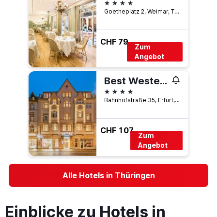
4 Sterne
Goetheplatz 2, Weimar, Thüringen, Deutschland
CHF 79
Zum
Angebot
Best Western Plus Hotel Excelsior
4 Sterne
Bahnhofstraße 35, Erfurt, Thüringen, Deutschland
CHF 107
Zum
Angebot
Alle Hotels in Thüringen
Einblicke zu Hotels in