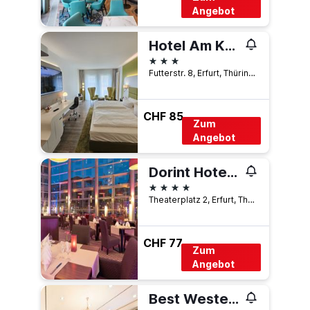
Angebot
Hotel Am Kaisersaal
3 Sterne
Futterstr. 8, Erfurt, Thüringen, Deutschland
CHF 85
Zum
Angebot
Dorint Hotel am Dom Erfurt
4 Sterne
Theaterplatz 2, Erfurt, Thüringen, Deutschland
CHF 77
Zum
Angebot
Best Western Premier Grand Hotel Russischer Hof