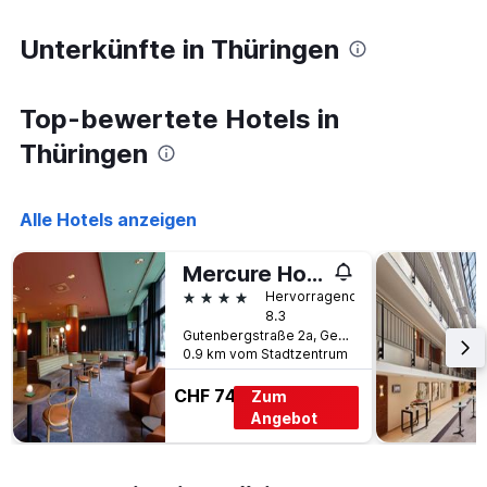
den
je
durchschnittlichen
näher
Unterkünfte in Thüringen
Zimmerpreis
das
anzeigt.
Aufenthaltsdatum
rückt.
Top-bewertete Hotels in
Das
Diagramm
Thüringen
hat
1
X-
Alle Hotels anzeigen
Achse,
die
die
Mercure Hotel Gera City
Anzahl
4 Sterne
Hervorragend
der
8.3
Tage
Gutenbergstraße 2a, Gera, Thüringen, Deutschland
vor
0.9 km vom Stadtzentrum
dem
Aufenthalt
CHF 74
Zum
anzeigt
Angebot
Das
Diagramm
hat