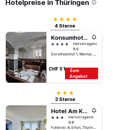
Hotelpreise in Thüringen
1
Y-
Achse,
die
4 Sterne
den
4 Sterne
durchschnittlichen
Zimmerpreis
Konsumhotel Dorotheenhof Weimar
anzeigt
4 Sterne
Hervorragend
8.6
Dorotheenhof 1, Weimar, Thüringen, Deutschland
CHF 51
Zum
Angebot
3 Sterne
3 Sterne
Hotel Am Kaisersaal
3 Sterne
Hervorragend
8.8
Futterstr. 8, Erfurt, Thüringen, Deutschland