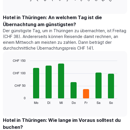
of
Diagramm
interactive
zeigt
chart
den
Hotel in Thüringen: An welchem Tag ist die
durchschnittlichen
Übernachtung am günstigsten?
Zimmerpreis
Der günstigste Tag, um in Thüringen zu übernachten, ist Freitag
im
(CHF 38). Andererseits können Reisende damit rechnen, an
jeweiligen
einem Mittwoch am meisten zu zahlen. Dann beträgt der
Monat
durchschnittliche Übernachtungspreis CHF 141.
an.
Das
Diagramm
CHF 150
hat
Bar
Chart
1
graphic.
chart
CHF 100
with
X-
7
Achse,
CHF 50
bars.
die
die
Das
0
Monate
folgende
Mo
Di
Mi
Do
Fr
Sa
So
End
anzeigt.
of
Diagramm
Das
interactive
zeigt
chart
Diagramm
den
Hotel in Thüringen: Wie lange im Voraus solltest du
hat
durchschnittlichen
1
buchen?
Preis