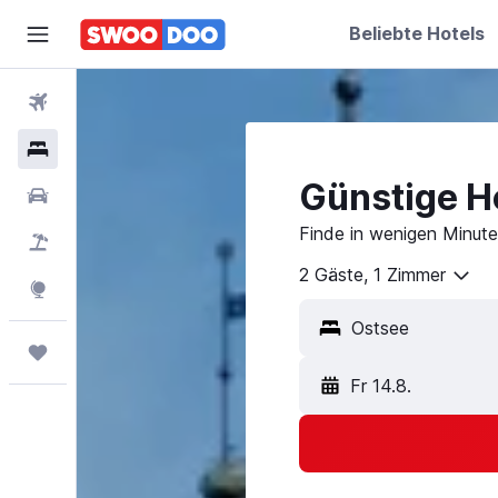
Beliebte Hotels
Flüge
Hotels
Günstige Ho
Mietwagen
Finde in wenigen Minute
Pauschalreisen
FERIEN
2 Gäste, 1 Zimmer
Explore
Trips
Fr 14.8.