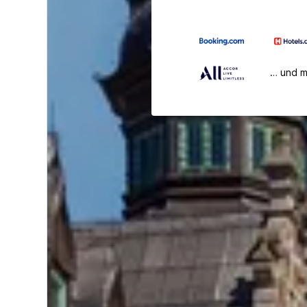
… und 