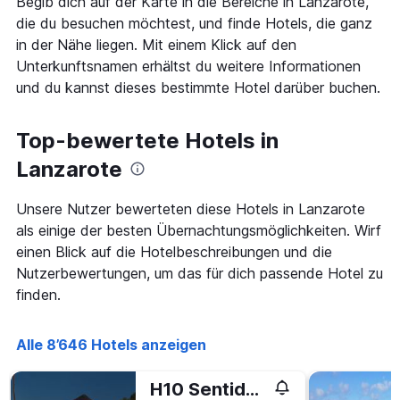
Begib dich auf der Karte in die Bereiche in Lanzarote,
rückt.
Das
die du besuchen möchtest, und finde Hotels, die ganz
Diagramm
in der Nähe liegen. Mit einem Klick auf den
hat
Unterkunftsnamen erhältst du weitere Informationen
1
und du kannst dieses bestimmte Hotel darüber buchen.
X-
Achse,
die
Top-bewertete Hotels in
die
Anzahl
Lanzarote
der
Tage
vor
Unsere Nutzer bewerteten diese Hotels in Lanzarote
dem
als einige der besten Übernachtungsmöglichkeiten. Wirf
Aufenthalt
einen Blick auf die Hotelbeschreibungen und die
anzeigt
Nutzerbewertungen, um das für dich passende Hotel zu
Das
Diagramm
finden.
hat
1
Y-
Alle 8’646 Hotels anzeigen
Achse,
die
H10 Sentido White Suites
den