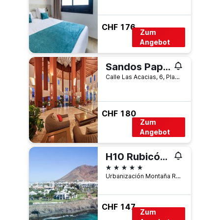
CHF 176
Zum
Angebot
Sandos Papagayo Beach Resort
Calle Las Acacias, 6, Playa Blanca, Lanzarote, Spanien
CHF 180
Zum
Angebot
H10 Rubicón Horizons Collection
5 Sterne
Urbanización Montaña Roja, Playa Blanca, Lanzarote, Spanien
CHF 147
Zum