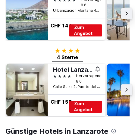
8.6
Urbanización Montaña Roja, Playa Blanca, Lanzarote, Spanien
CHF 147
Zum
Angebot
4 Sterne
4 Sterne
Hotel Lanzarote Village
4 Sterne
Hervorragend
8.6
Calle Suiza 2, Puerto del Carmen, Lanzarote, Spanien
CHF 153
Zum
Angebot
Günstige Hotels in Lanzarote