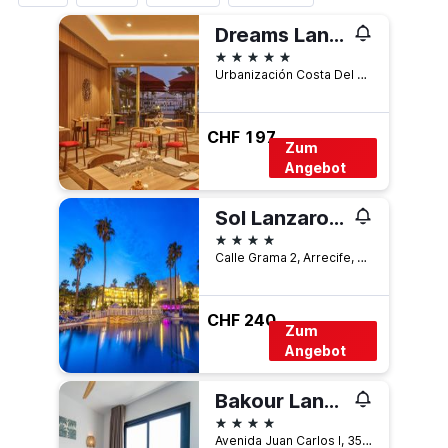
Dreams Lanzarote Playa Dorada Resort & Spa
5 Sterne
Urbanización Costa Del Papagayo, Arrecife, Lanzarote, Spanien
CHF 197
Zum
Angebot
Sol Lanzarote
4 Sterne
Calle Grama 2, Arrecife, Lanzarote, Spanien
CHF 240
Zum
Angebot
Bakour Lanzarote Splash
4 Sterne
Avenida Juan Carlos I, 35, Puerto del Carmen, Lanzarote, Spanien