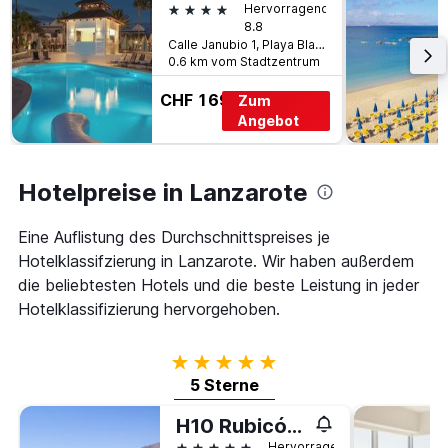
4 Sterne
Hervorragend
durchschnittlichen
8.8
Zimmerpreis
Calle Janubio 1, Playa Blanca, Lanzarote, Spanien
anzeigt
0.6 km vom Stadtzentrum
CHF 169
Zum
Angebot
Hotelpreise in Lanzarote
Eine Auflistung des Durchschnittspreises je
Hotelklassifzierung in Lanzarote. Wir haben außerdem
die beliebtesten Hotels und die beste Leistung in jeder
Hotelklassifizierung hervorgehoben.
5 Sterne
5 Sterne
H10 Rubicón Horizons Collection
5 Sterne
Hervorragend