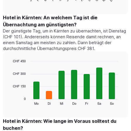
of
Diagramm
interactive
zeigt
chart
den
Hotel in Kärnten: An welchem Tag ist die
durchschnittlichen
Übernachtung am günstigsten?
Zimmerpreis
Der günstigste Tag, um in Kärnten zu übernachten, ist Dienstag
im
(CHF 101). Andererseits können Reisende damit rechnen, an
jeweiligen
einem Samstag am meisten zu zahlen. Dann beträgt der
Monat
durchschnittliche Übernachtungspreis CHF 381.
an.
Das
Diagramm
CHF 450
hat
Bar
Chart
1
graphic.
chart
CHF 300
with
X-
7
Achse,
CHF 150
bars.
die
die
Das
0
Monate
folgende
Mo
Di
Mi
Do
Fr
Sa
So
End
anzeigt.
of
Diagramm
Das
interactive
zeigt
chart
Diagramm
den
Hotel in Kärnten: Wie lange im Voraus solltest du
hat
durchschnittlichen
1
buchen?
Preis