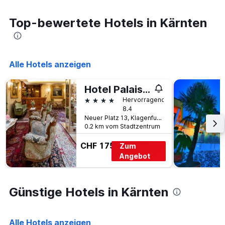
den
je
durchschnittlichen
näher
Top-bewertete Hotels in Kärnten
Zimmerpreis
das
anzeigt.
Aufenthaltsdatum
rückt.
Das
Alle Hotels anzeigen
Diagramm
hat
1
Hotel Palais Porcia
X-
4 Sterne
Hervorragend
Achse,
8.4
die
Neuer Platz 13, Klagenfurt, Kärnten, Österreich
die
0.2 km vom Stadtzentrum
Anzahl
der
CHF 175
Zum
Tage
Angebot
vor
dem
Aufenthalt
anzeigt
Günstige Hotels in Kärnten
Das
Diagramm
hat
Alle Hotels anzeigen