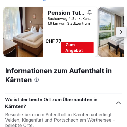
1
Y-
Achse,
Pension Tulpe
die
Buchenweg 4, Sankt Kanzian, Kärnten, Österreich
den
1.9 km vom Stadtzentrum
durchschnittlichen
Zimmerpreis
anzeigt
CHF 77
Zum
Angebot
Informationen zum Aufenthalt in
Kärnten
Wo ist der beste Ort zum Übernachten in
Kärnten?
Besuche bei einem Aufenthalt in Kärnten unbedingt
Velden, Klagenfurt und Portschach am Wörthersee –
beliebte Orte.