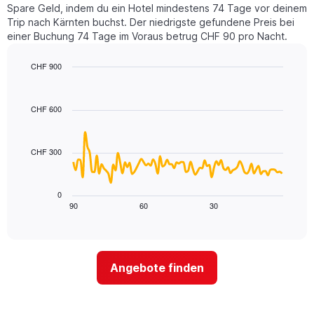
Y-
Spare Geld, indem du ein Hotel mindestens 74 Tage vor deinem
eines
Achse,
Trip nach Kärnten buchst. Der niedrigste gefundene Preis bei
Zimmers
die
einer Buchung 74 Tage im Voraus betrug CHF 90 pro Nacht.
für
den
den
durchschnittlichen
jeweiligen
CHF 900
Zimmerpreis
Wochentag.
Line
anzeigt.
Chart
Das
graphic.
chart
with
Diagramm
CHF 600
90
hat
data
1
points.
X-
CHF 300
Achse,
Das
die
folgende
die
Diagramm
0
Wochentage
zeigt,
90
60
30
End
anzeigt.
of
wie
Das
interactive
sich
chart
Diagramm
der
hat
Preis
1
Angebote finden
für
Y-
ein
Achse,
Zimmer
die
ändert,