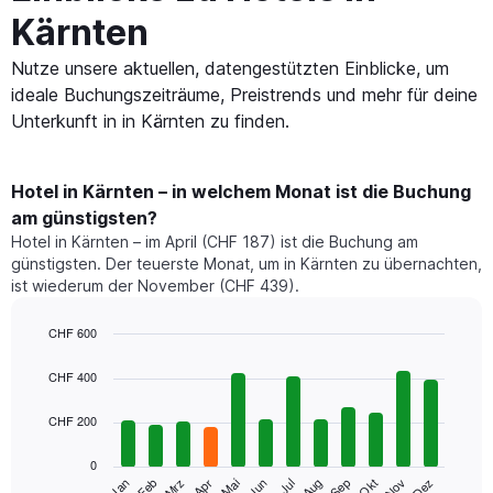
Kärnten
Nutze unsere aktuellen, datengestützten Einblicke, um
ideale Buchungszeiträume, Preistrends und mehr für deine
Unterkunft in in Kärnten zu finden.
Hotel in Kärnten – in welchem Monat ist die Buchung
am günstigsten?
Hotel in Kärnten – im April (CHF 187) ist die Buchung am
günstigsten. Der teuerste Monat, um in Kärnten zu übernachten,
ist wiederum der November (CHF 439).
CHF 600
Bar
Chart
graphic.
chart
CHF 400
with
12
CHF 200
bars.
0
Das
Mrz
Jun
Sep
Dez
Jan
Apr
Jul
Okt
Feb
Mai
Aug
Nov
folgende
End