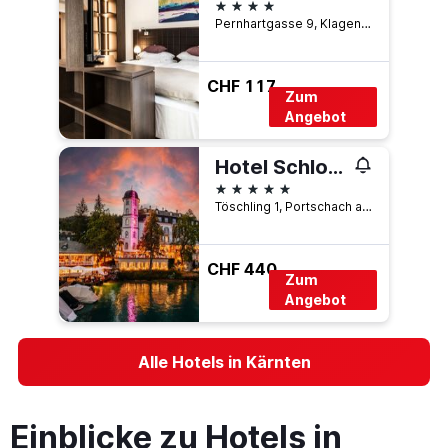
4 Sterne
Pernhartgasse 9, Klagenfurt, Kärnten, Österreich
CHF 117
Zum
Angebot
Hotel Schloss Seefels
5 Sterne
Töschling 1, Portschach am Wörthersee, Kärnten, Österreich
CHF 440
Zum
Angebot
Alle Hotels in Kärnten
Einblicke zu Hotels in