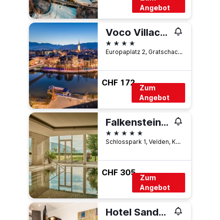
Angebot
Voco Villach By IHG
4 Sterne
Europaplatz 2, Gratschach, Kärnten, Österreich
CHF 172
Zum
Angebot
Falkensteiner Schlosshotel Velden
5 Sterne
Schlosspark 1, Velden, Kärnten, Österreich
CHF 305
Zum
Angebot
Hotel Sandwirth