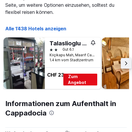
Seite, um weitere Optionen einzusehen, solltest du
flexibel reisen können.
Alle 1’438 Hotels anzeigen
Talaslioglu Hotel
2 Sterne
Gut 6.1
Kiiçikapu Mah, Maarif Caddesi No 21 /a Melikgazi, Kayseri, Türkei
1.4 km vom Stadtzentrum
CHF 23
Zum
Angebot
Informationen zum Aufenthalt in
Cappadocia