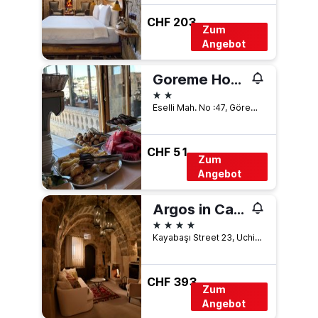
CHF 203
Zum
Angebot
Goreme House Hotel
2 Sterne
Eselli Mah. No :47, Göreme, Türkei
CHF 51
Zum
Angebot
Argos in Cappadocia
4 Sterne
Kayabaşı Street 23, Uchisar, Türkei
CHF 393
Zum
Angebot