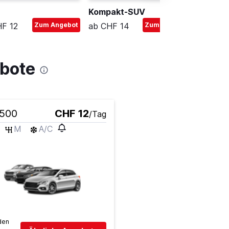
Kompakt-SUV
Kompak
F 12
Zum Angebot
ab CHF 14
Zum Angebot
ab CHF
bote
 500
CHF 12
/Tag
M
A/C
den