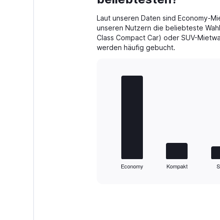
20.
Laut unseren Daten sind Economy-Mi
unseren Nutzern die beliebteste Wah
Class Compact Car) oder SUV-Mietwag
werden häufig gebucht.
Bar
Chart
graphic.
chart
with
5
bars.
The
chart
has
1
Economy
Kompakt
X
End
of
axis
interactive
displaying
chart
categories.
Range:
5