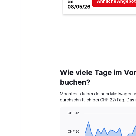
Ähnliche Angebot
am
08/05/26
Wie viele Tage im Vor
buchen?
Möchtest du bei deinem Mietwagen in
durchschnittlich bei CHF 22/Tag. Das
CHF 45
Chart
Chart
graphic.
with
91
CHF 30
data