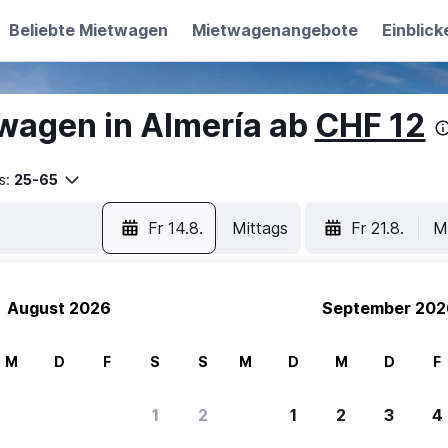
Beliebte Mietwagen
Mietwagenangebote
Einblick
wagen in Almería ab
CHF 12
s:
25-65
Fr 14.8.
Mittags
Fr 21.8.
M
August 2026
September 202
M
D
F
S
S
M
D
M
D
F
1
2
1
2
3
4