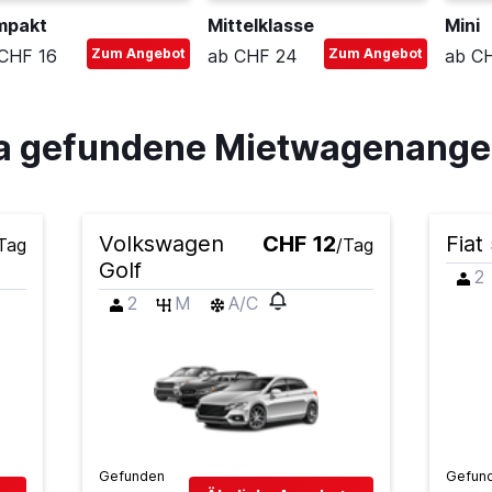
mpakt
Mittelklasse
Mini
CHF 16
Zum Angebot
ab CHF 24
Zum Angebot
ab CH
ía gefundene Mietwagenange
Volkswagen
CHF 12
Fiat
Tag
/Tag
Golf
2
2
M
A/C
Gefunden
Gefun