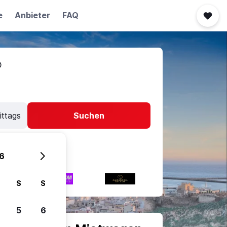
e
Anbieter
FAQ
ittags
Suchen
6
S
S
5
6