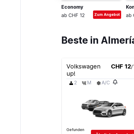
ompakt-Kombi
Economy
Ko
b CHF 22
Zum Angebot
ab CHF 12
Zum Angebot
ab 
Beste in Almer
Volkswagen
CHF 12
/
up!
2
M
A/C
Gefunden