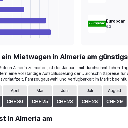
Europcar
6.2
 ein Mietwagen in Almería am günstig
to in Almería zu mieten, ist der Januar – mit durchschnittlichen T
tern eine vollständige Aufschlüsselung der Durchschnittspreise für
vorlaufzeit, Fahrzeugauswahl und Verfügbarkeit im Markt beeinflu
April
Mai
Juni
Juli
August
CHF 30
CHF 25
CHF 23
CHF 28
CHF 29
t in Almería am