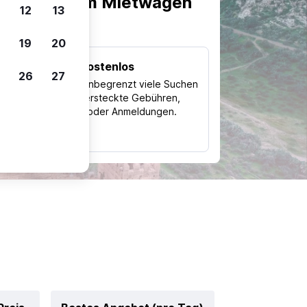
scheiden, um Mietwagen
12
13
19
20
Kostenlos
26
27
Trips
Nutze unbegrenzt viele Suchen
ohne versteckte Gebühren,
ch
Kosten oder Anmeldungen.
typ