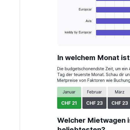
bars.
45.
Europcar
The
chart
Avis
has
1
keddy by Europcar
X
End
of
axis
interactive
displaying
chart
categories.
In welchem Monat ist
Range:
4
Die budgetschonendste Zeit, um ein Au
categories.
The
Tag der teuerste Monat. Schau dir un
chart
Mietpreise von Faktoren wie Buchungs
has
1
Januar
Februar
März
Y
axis
CHF 21
CHF 23
CHF 23
displaying
values.
Range:
Welcher Mietwagen is
0
beliebtesten?
to