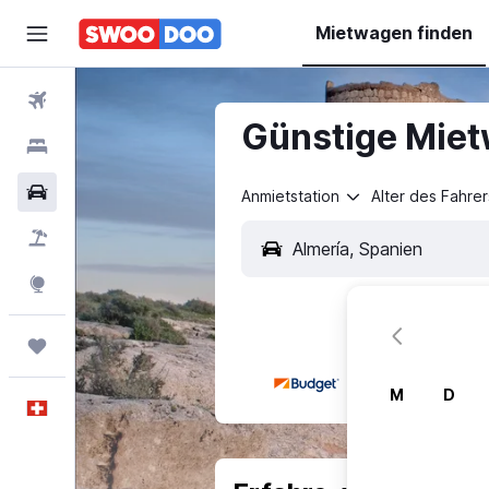
Mietwagen finden
Flüge
Günstige Miet
Hotels
Mietwagen
Anmietstation
Alter des Fahrer
Pauschalreisen
FERIEN
Explore
Trips
M
D
Deutsch