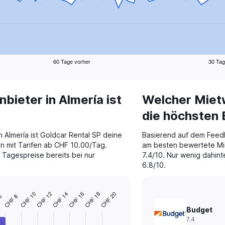
60 Tage vorher
30 Tag
ieter in Almería ist
Welcher Mietw
die höchsten
n Almería ist Goldcar Rental SP deine
Basierend auf dem Feed
n mit Tarifen ab CHF 10.00/Tag.
am besten bewertete Mie
 Tagespreise bereits bei nur
7.4/10. Nur wenig dahint
6.8/10.
CHF 10
CHF 12
CHF 14
CHF 16
CHF 18
CHF 20
6
CHF 8
Budget
7.4