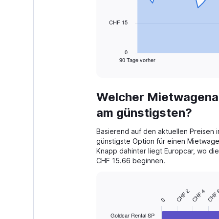
points.
CHF 15
The
chart
has
1
0
90 Tage vorher
X
End
of
axis
interactive
displaying
chart
categories.
Welcher Mietwagenanb
Range:
91
am günstigsten?
categories.
The
Basierend auf den aktuellen Preisen i
chart
günstigste Option für einen Mietwage
has
Knapp dahinter liegt Europcar, wo die
1
CHF 15.66 beginnen.
Y
axis
displaying
values.
CHF 2
CHF 4
CHF 
Bar
Chart
Range:
0
graphic.
chart
with
0
Goldcar Rental SP
4
to