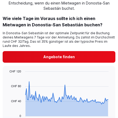
Entscheidung, wenn du einen Mietwagen in Donostia-San
Sebastián buchst.
Wie viele Tage im Voraus sollte ich ich einen
Mietwagen in Donostia-San Sebastián buchen?
In Donostia-San Sebastián ist der optimale Zeitpunkt für die Buchung
deines Mietwagens 7 Tage vor der Anmietung. Du zahlst im Durchschnitt
rund CHF 32/Tag. Das ist 35% günstiger ist als der typische Preis im
Laufe des Jahres.
Angebote finden
CHF 120
Chart
Chart
graphic.
with
91
CHF 80
data
points.
CHF 40
The
chart
has
0