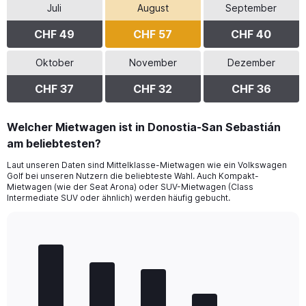
Juli
August
September
CHF 49
CHF 57
CHF 40
Oktober
November
Dezember
CHF 37
CHF 32
CHF 36
Welcher Mietwagen ist in Donostia-San Sebastián
am beliebtesten?
Laut unseren Daten sind Mittelklasse-Mietwagen wie ein Volkswagen
Golf bei unseren Nutzern die beliebteste Wahl. Auch Kompakt-
Mietwagen (wie der Seat Arona) oder SUV-Mietwagen (Class
Intermediate SUV oder ähnlich) werden häufig gebucht.
Bar
Chart
graphic.
chart
with
5
bars.