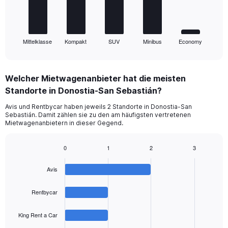
The
chart
has
1
Mittelklasse
Kompakt
SUV
Minibus
Economy
X
End
of
axis
interactive
displaying
chart
categories.
Welcher Mietwagenanbieter hat die meisten
Range:
Standorte in Donostia-San Sebastián?
5
categories.
Avis und Rentbycar haben jeweils 2 Standorte in Donostia-San
The
Sebastián. Damit zählen sie zu den am häufigsten vertretenen
chart
Mietwagenanbietern in dieser Gegend.
has
1
0
1
2
3
Y
Bar
Chart
axis
graphic.
chart
displaying
Avis
with
values.
4
Range:
bars.
Rentbycar
0
to
The
King Rent a Car
36.
chart
has