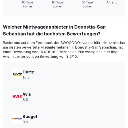
1
90 Tage
60 Tage
30 Tage
Am s…
vorher
vorher
vorher
X
End
of
axis
interactive
displaying
chart
categories.
Welcher Mietwagenanbieter in Donostia-San
Range:
Sebastián hat die höchsten Bewertungen?
91
categories.
Basierend auf dem Feedback der SWOODOO-Nutzer führt Hertz als das
The
am besten bewertete Mietunternehmen in Donostia-San Sebastián, mit
chart
einer Bewertung von 10.0/10 in 1 Rezension. Nur wenig dahinter liegt
has
Avis mit einer soliden Bewertung von 8.6/10.
1
Y
axis
Hertz
displaying
10.0
values.
Range:
0
Avis
to
8.6
120.
Budget
8.6