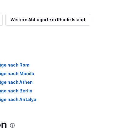
Weitere Abflugorte in Rhode Island
üge nach Rom
üge nach Manila
üge nach Athen
üge nach Berlin
üge nach Antalya
en