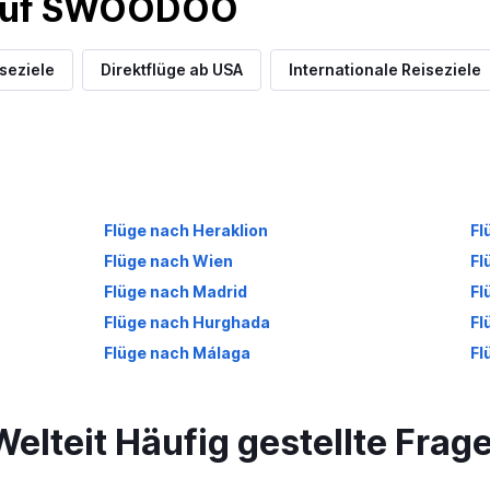
 auf SWOODOO
iseziele
Direktflüge ab USA
Internationale Reiseziele
Flüge nach Heraklion
Fl
Flüge nach Wien
Fl
Flüge nach Madrid
Fl
Flüge nach Hurghada
Fl
Flüge nach Málaga
Fl
Welteit Häufig gestellte Frag