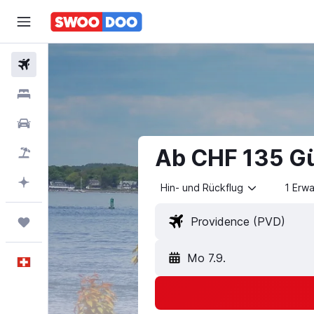
Flüge
Unterkünfte
Mietwagen
Ab CHF 135 Gü
Pauschalreisen
FERIEN
Mit KI planen
Hin- und Rückflug
1 Erw
Trips
Mo 7.9.
Deutsch