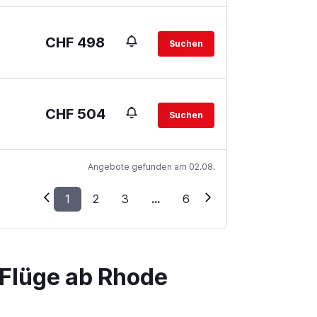
CHF 498
Suchen
CHF 504
Suchen
Angebote gefunden am 02.08.
1
2
3
...
6
 Flüge ab Rhode