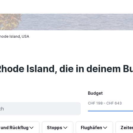
hode Island, USA
hode Island, die in deinem B
Budget
CHF 198 - CHF 643
 und Rückflug
Stopps
Flughäfen
Zeite