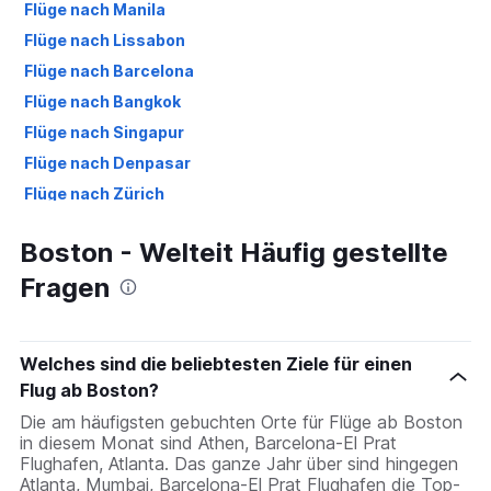
Flüge nach Manila
Flüge nach Lissabon
Flüge nach Barcelona
Flüge nach Bangkok
Flüge nach Singapur
Flüge nach Denpasar
Flüge nach Zürich
Flüge nach New York
Boston - Welteit Häufig gestellte
Flüge nach Berlin
Fragen
Flüge nach Palma de Mallorca
Flüge nach Düsseldorf
Welches sind die beliebtesten Ziele für einen
Flug ab Boston?
Die am häufigsten gebuchten Orte für Flüge ab Boston
in diesem Monat sind Athen, Barcelona-El Prat
Flughafen, Atlanta. Das ganze Jahr über sind hingegen
Atlanta, Mumbai, Barcelona-El Prat Flughafen die Top-