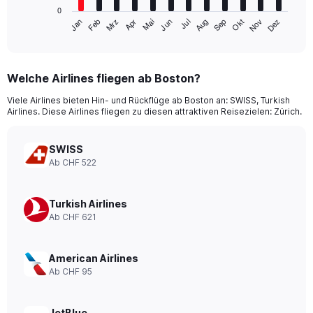
has
0
1
Jan
Feb
Mrz
Apr
Mai
Jun
Jul
Aug
Sep
Okt
Nov
Dez
X
End
of
axis
interactive
displaying
chart
categories.
Welche Airlines fliegen ab Boston?
Range:
12
Viele Airlines bieten Hin- und Rückflüge ab Boston an: SWISS, Turkish
categories.
Airlines. Diese Airlines fliegen zu diesen attraktiven Reisezielen: Zürich.
The
chart
has
SWISS
1
Ab CHF 522
Y
axis
displaying
Turkish Airlines
values.
Ab CHF 621
Range:
0
to
American Airlines
1200.
Ab CHF 95
JetBlue