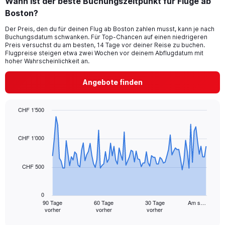
Wann ist der beste Buchungszeitpunkt für Flüge ab
Boston?
Der Preis, den du für deinen Flug ab Boston zahlen musst, kann je nach
Buchungsdatum schwanken. Für Top-Chancen auf einen niedrigeren
Preis versuchst du am besten, 14 Tage vor deiner Reise zu buchen.
Flugpreise steigen etwa zwei Wochen vor deinem Abflugdatum mit
hoher Wahrscheinlichkeit an.
Angebote finden
CHF 1’500
Chart
Chart
graphic.
with
91
CHF 1’000
data
points.
CHF 500
The
chart
has
0
1
90 Tage
60 Tage
30 Tage
Am s…
vorher
vorher
vorher
X
End
of
axis
interactive