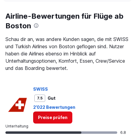
displaying
chart
categories.
Range:
Airline-Bewertungen für Flüge ab
91
Boston
categories.
The
chart
Schau dir an, was andere Kunden sagen, die mit SWISS
has
und Turkish Airlines von Boston geflogen sind. Nutzer
1
haben die Airlines ebenso im Hinblick auf
Y
axis
Unterhaltungsoptionen, Komfort, Essen, Crew/Service
displaying
und das Boarding bewertet.
values.
Range:
0
to
SWISS
1500.
Gut
7.5
2’022 Bewertungen
Preise prüfen
Unterhaltung
6.8