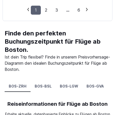
1
2
3
...
6
Finde den perfekten
Buchungszeitpunkt für Flüge ab
Boston.
Ist dein Trip flexibel? Finde in unserem Preisvorhersage-
Diagramm den idealen Buchungszeitpunkt für Flüge ab
Boston.
BOS-ZRH
BOS-BSL
BOS-LGW
BOS-GVA
B
Reiseinformationen für Flüge ab Boston
Erhalte aktuelle, datenbasierte Einblicke zu Flügen ab Boston