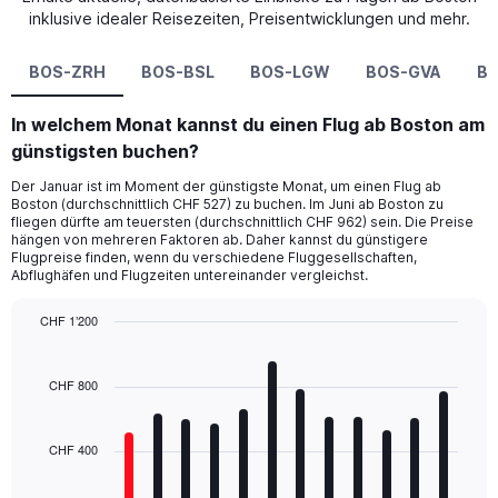
inklusive idealer Reisezeiten, Preisentwicklungen und mehr.
BOS-ZRH
BOS-BSL
BOS-LGW
BOS-GVA
B
In welchem Monat kannst du einen Flug ab Boston am
günstigsten buchen?
Der Januar ist im Moment der günstigste Monat, um einen Flug ab
Boston (durchschnittlich CHF 527) zu buchen. Im Juni ab Boston zu
fliegen dürfte am teuersten (durchschnittlich CHF 962) sein. Die Preise
hängen von mehreren Faktoren ab. Daher kannst du günstigere
Flugpreise finden, wenn du verschiedene Fluggesellschaften,
Abflughäfen und Flugzeiten untereinander vergleichst.
CHF 1’200
Bar
Chart
graphic.
chart
with
CHF 800
12
bars.
CHF 400
The
chart