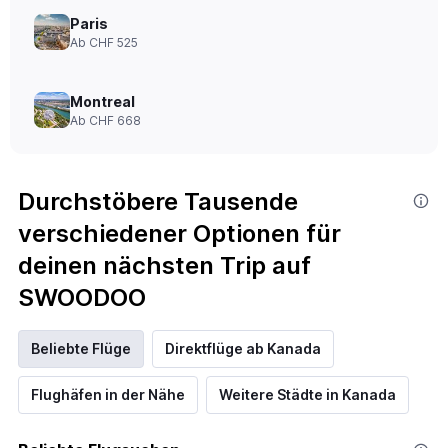
Paris
Ab CHF 525
Montreal
Ab CHF 668
Durchstöbere Tausende
verschiedener Optionen für
deinen nächsten Trip auf
SWOODOO
Beliebte Flüge
Direktflüge ab Kanada
Flughäfen in der Nähe
Weitere Städte in Kanada