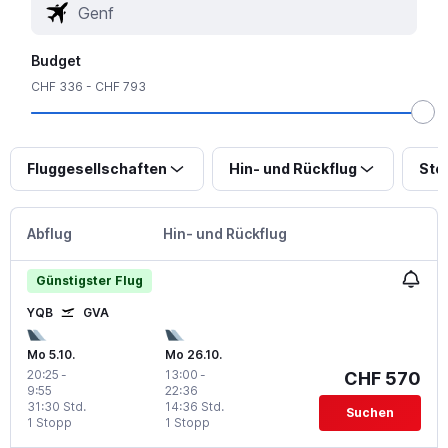
Budget
CHF 336 - CHF 793
Fluggesellschaften
Hin- und Rückflug
Sto
Abflug
Hin- und Rückflug
Günstigster Flug
YQB
GVA
Mo 5.10.
Mo 26.10.
20:25
-
13:00
-
CHF 570
9:55
22:36
31:30 Std.
14:36 Std.
Suchen
1 Stopp
1 Stopp