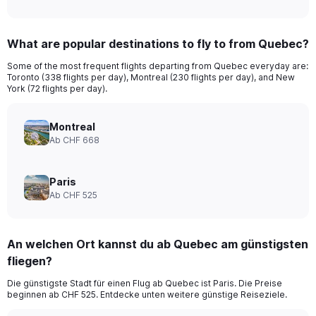
of
axis
interactive
displaying
chart
categories.
What are popular destinations to fly to from Quebec?
Range:
12
Some of the most frequent flights departing from Quebec everyday are:
categories.
Toronto (338 flights per day), Montreal (230 flights per day), and New
The
York (72 flights per day).
chart
has
Montreal
1
Y
Ab CHF 668
axis
displaying
values.
Paris
Range:
Ab CHF 525
0
to
1200.
An welchen Ort kannst du ab Quebec am günstigsten
fliegen?
Die günstigste Stadt für einen Flug ab Quebec ist Paris. Die Preise
beginnen ab CHF 525. Entdecke unten weitere günstige Reiseziele.