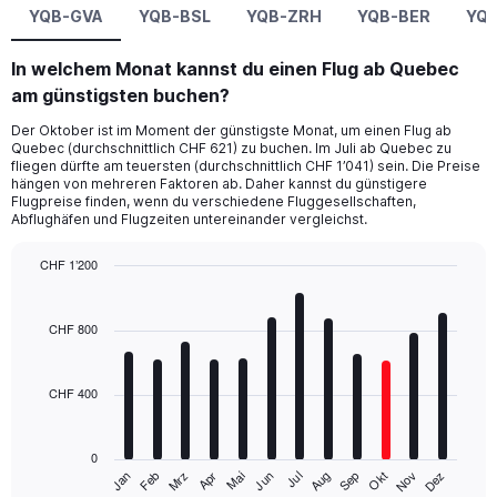
YQB-GVA
YQB-BSL
YQB-ZRH
YQB-BER
YQB
In welchem Monat kannst du einen Flug ab Quebec
am günstigsten buchen?
Der Oktober ist im Moment der günstigste Monat, um einen Flug ab
Quebec (durchschnittlich CHF 621) zu buchen. Im Juli ab Quebec zu
fliegen dürfte am teuersten (durchschnittlich CHF 1’041) sein. Die Preise
hängen von mehreren Faktoren ab. Daher kannst du günstigere
Flugpreise finden, wenn du verschiedene Fluggesellschaften,
Abflughäfen und Flugzeiten untereinander vergleichst.
CHF 1’200
Bar
Chart
graphic.
chart
with
CHF 800
12
bars.
CHF 400
The
chart
has
0
1
Jan
Feb
Mrz
Apr
Mai
Jun
Jul
Aug
Sep
Okt
Nov
Dez
X
End