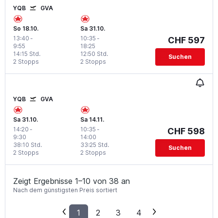
YQB
GVA
So 18.10.
Sa 31.10.
13:40
-
10:35
-
CHF 597
9:55
18:25
14:15 Std.
12:50 Std.
Suchen
2 Stopps
2 Stopps
YQB
GVA
Sa 31.10.
Sa 14.11.
14:20
-
10:35
-
CHF 598
9:30
14:00
38:10 Std.
33:25 Std.
Suchen
2 Stopps
2 Stopps
Zeigt Ergebnisse 1–10 von 38 an
Nach dem günstigsten Preis sortiert
1
2
3
4