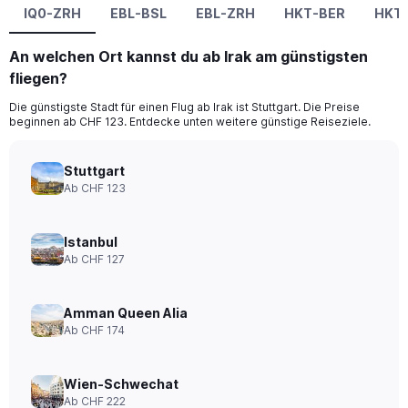
IQ0-ZRH
EBL-BSL
EBL-ZRH
HKT-BER
HKT
An welchen Ort kannst du ab Irak am günstigsten
fliegen?
Die günstigste Stadt für einen Flug ab Irak ist Stuttgart. Die Preise
beginnen ab CHF 123. Entdecke unten weitere günstige Reiseziele.
Stuttgart
Ab CHF 123
Istanbul
Ab CHF 127
Amman Queen Alia
Ab CHF 174
Wien-Schwechat
Ab CHF 222