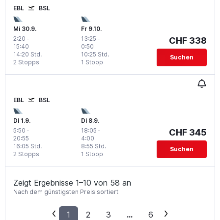
EBL
BSL
Mi 30.9.
Fr 9.10.
2:20
-
13:25
-
CHF 338
15:40
0:50
14:20 Std.
10:25 Std.
Suchen
2 Stopps
1 Stopp
EBL
BSL
Di 1.9.
Di 8.9.
5:50
-
18:05
-
CHF 345
20:55
4:00
16:05 Std.
8:55 Std.
Suchen
2 Stopps
1 Stopp
Zeigt Ergebnisse 1–10 von 58 an
Nach dem günstigsten Preis sortiert
1
2
3
...
6