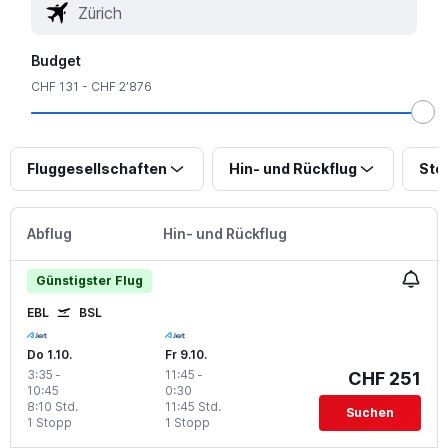
Budget
CHF 131 - CHF 2’876
Fluggesellschaften
Hin- und Rückflug
Sto
Abflug
Hin- und Rückflug
Günstigster Flug
EBL
BSL
Do 1.10.
Fr 9.10.
3:35
-
11:45
-
CHF 251
10:45
0:30
8:10 Std.
11:45 Std.
Suchen
1 Stopp
1 Stopp