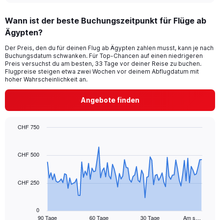
Wann ist der beste Buchungszeitpunkt für Flüge ab
Ägypten?
Der Preis, den du für deinen Flug ab Ägypten zahlen musst, kann je nach
Buchungsdatum schwanken. Für Top-Chancen auf einen niedrigeren
Preis versuchst du am besten, 33 Tage vor deiner Reise zu buchen.
Flugpreise steigen etwa zwei Wochen vor deinem Abflugdatum mit
hoher Wahrscheinlichkeit an.
Angebote finden
CHF 750
Chart
Chart
graphic.
with
91
CHF 500
data
points.
CHF 250
The
chart
has
0
1
90 Tage
60 Tage
30 Tage
Am s…