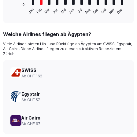
has
0
1
Jan
Apr
Jul
Okt
Mrz
Jun
Sep
Dez
Feb
Mai
Aug
Nov
X
End
of
axis
interactive
displaying
chart
categories.
Welche Airlines fliegen ab Ägypten?
Range:
12
Viele Airlines bieten Hin- und Rückflüge ab Ägypten an: SWISS, Egyptair,
categories.
Air Cairo. Diese Airlines fliegen zu diesen attraktiven Reisezielen:
The
Zürich.
chart
has
SWISS
1
Y
Ab CHF 162
axis
displaying
values.
Egyptair
Range:
Ab CHF 57
0
to
450.
Air Cairo
Ab CHF 97