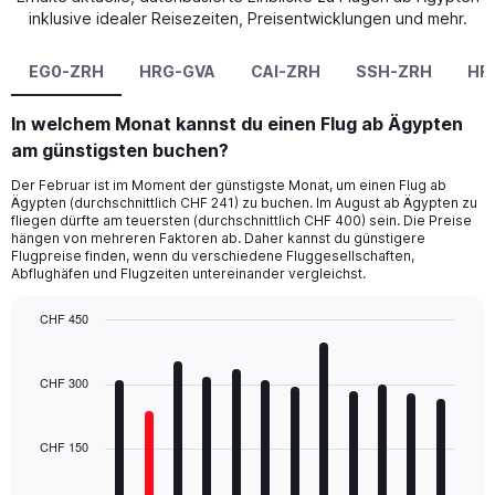
inklusive idealer Reisezeiten, Preisentwicklungen und mehr.
EG0-ZRH
HRG-GVA
CAI-ZRH
SSH-ZRH
HR
In welchem Monat kannst du einen Flug ab Ägypten
am günstigsten buchen?
Der Februar ist im Moment der günstigste Monat, um einen Flug ab
Ägypten (durchschnittlich CHF 241) zu buchen. Im August ab Ägypten zu
fliegen dürfte am teuersten (durchschnittlich CHF 400) sein. Die Preise
hängen von mehreren Faktoren ab. Daher kannst du günstigere
Flugpreise finden, wenn du verschiedene Fluggesellschaften,
Abflughäfen und Flugzeiten untereinander vergleichst.
CHF 450
Bar
Chart
graphic.
chart
with
CHF 300
12
bars.
CHF 150
The
chart