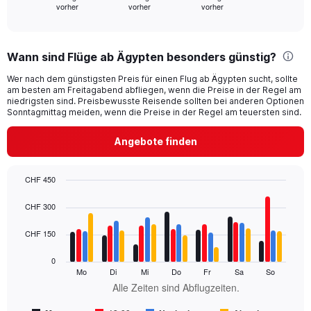
vorher
vorher
vorher
X
End
of
axis
interactive
displaying
chart
categories.
Wann sind Flüge ab Ägypten besonders günstig?
Range:
91
Wer nach dem günstigsten Preis für einen Flug ab Ägypten sucht, sollte
categories.
am besten am Freitagabend abfliegen, wenn die Preise in der Regel am
The
niedrigsten sind. Preisbewusste Reisende sollten bei anderen Optionen
chart
Sonntagmittag meiden, wenn die Preise in der Regel am teuersten sind.
has
1
Angebote finden
Y
axis
displaying
CHF 450
values.
Bar
Chart
Range:
graphic.
chart
CHF 300
with
0
4
to
CHF 150
data
750.
series.
0
Mo
Di
Mi
Do
Fr
Sa
So
The
Alle Zeiten sind Abflugzeiten.
chart
has