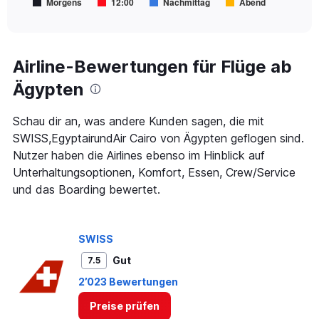
Morgens
12:00
Nachmittag
Abend
1
End
of
X
interactive
axis
chart
displaying
Alle
Airline-Bewertungen für Flüge ab
Zeiten
Ägypten
sind
Abflugzeiten..
Range:
Schau dir an, was andere Kunden sagen, die mit
7
SWISS,EgyptairundAir Cairo von Ägypten geflogen sind.
categories.
The
Nutzer haben die Airlines ebenso im Hinblick auf
chart
Unterhaltungsoptionen, Komfort, Essen, Crew/Service
has
und das Boarding bewertet.
1
Y
axis
displaying
SWISS
values.
Gut
7.5
Range:
0
2’023 Bewertungen
to
450.
Preise prüfen