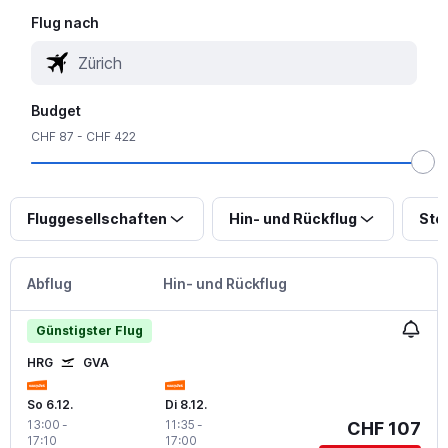
Flug nach
Budget
CHF 87 - CHF 422
Fluggesellschaften
Hin- und Rückflug
Sto
Abflug
Hin- und Rückflug
Günstigster Flug
HRG
GVA
So 6.12.
Di 8.12.
13:00
-
11:35
-
CHF 107
17:10
17:00