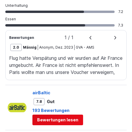
Unterhaltung
7.2
Essen
7.3
1
/
1
Bewertungen
2.0
Mässig
Anonym
,
Dez. 2023
GVA
-
AMS
Flug hatte Verspätung und wir wurden auf Air France
umgebucht. Air France ist nicht empfehlenswert. In
Paris wollte man uns unsere Voucher verweigern,
obwohl uns diese in Genf von Air France
versprochen wurden, also der gleichen Gesellschaft.
airBaltic
Insgesamt kamen wir um 7 Stunden verspätet an.
Gut
7.8
193 Bewertungen
Bewertungen lesen