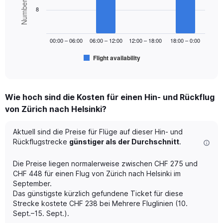
bars.
0
8
to
The
600.
chart
00:00 – 06:00
06:00 – 12:00
12:00 – 18:00
18:00 – 0:00
has
1
Flight availability
X
End
of
axis
interactive
displaying
chart
categories.
Wie hoch sind die Kosten für einen Hin- und Rückflug
Range:
von Zürich nach Helsinki?
6
categories.
The
Aktuell sind die Preise für Flüge auf dieser Hin- und
chart
Rückflugstrecke
günstiger als der Durchschnitt
.
has
1
Die Preise liegen normalerweise zwischen CHF 275 und
Y
CHF 448 für einen Flug von Zürich nach Helsinki im
axis
September.
displaying
Das günstigste kürzlich gefundene Ticket für diese
Number
of
Strecke kostete CHF 238 bei Mehrere Fluglinien (10.
flights.
Sept.–15. Sept.).
Range: