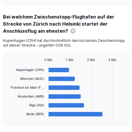
axis
interactive
displaying
chart
categories.
Bei welchem Zwischenstopp-Flughafen auf der
Range:
Strecke von Zürich nach Helsinki startet der
6
categories.
Anschlussflug am ehesten?
The
chart
Kopenhagen (CPH) hat durchschnittlich den kürzesten Zwischenstopp
auf dieser Strecke – ungefähr 0:58 Std..
has
1
Y
0 Std.
1 Std.
2 Std.
3 Std.
axis
Bar
Chart
displaying
graphic.
chart
Kopenhagen (CPH)
with
values.
6
München (MUC)
Range:
bars.
0
Frankfurt am Main (F…
to
The
Amsterdam (AMS)
450.
chart
has
Riga (RIX)
1
Berlin (BER)
X
End
of
axis
interactive
displaying
chart