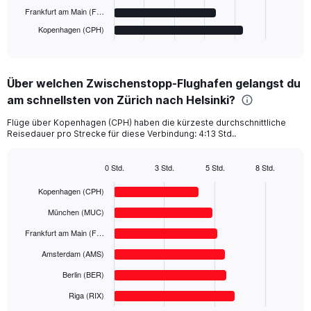
has
Frankfurt am Main (F…
1
Kopenhagen (CPH)
X
End
of
axis
interactive
displaying
chart
categories.
Über welchen Zwischenstopp-Flughafen gelangst du
Range:
am schnellsten von Zürich nach Helsinki?
6
categories.
Flüge über Kopenhagen (CPH) haben die kürzeste durchschnittliche
The
Reisedauer pro Strecke für diese Verbindung: 4:13 Std..
chart
has
1
0 Std.
3 Std.
5 Std.
8 Std.
Bar
Y
Chart
graphic.
chart
Kopenhagen (CPH)
axis
with
displaying
6
München (MUC)
values.
bars.
Range:
Frankfurt am Main (F…
0
The
Amsterdam (AMS)
to
chart
500.
has
Berlin (BER)
1
Riga (RIX)
X
End
of