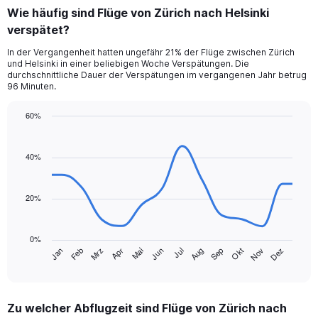
categories.
Wie häufig sind Flüge von Zürich nach Helsinki
Range:
verspätet?
6
categories.
In der Vergangenheit hatten ungefähr 21% der Flüge zwischen Zürich
The
und Helsinki in einer beliebigen Woche Verspätungen. Die
chart
durchschnittliche Dauer der Verspätungen im vergangenen Jahr betrug
has
96 Minuten.
1
Y
60%
axis
Line
Chart
displaying
graphic.
chart
values.
with
40%
Range:
14
data
0
points.
to
20%
180.
The
chart
0%
has
Jan
Feb
Mrz
Apr
Mai
Jun
Jul
Aug
Sep
Okt
Nov
Dez
1
End
of
X
interactive
axis
chart
displaying
Zu welcher Abflugzeit sind Flüge von Zürich nach
categories.