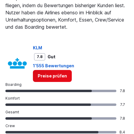
axis
fliegen, indem du Bewertungen bisheriger Kunden liest.
displaying
Nutzer haben die Airlines ebenso im Hinblick auf
values.
Range:
Unterhaltungsoptionen, Komfort, Essen, Crew/Service
0
und das Boarding bewertet.
to
600.
KLM
Gut
7.8
1’555 Bewertungen
Preise prüfen
Boarding
7.8
Komfort
7.7
Gesamt
7.8
Crew
8.4