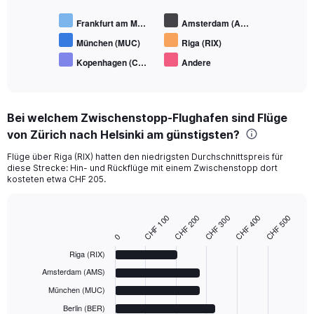
Frankfurt am M…
Amsterdam (A…
München (MUC)
Riga (RIX)
Kopenhagen (C…
Andere
End
of
interactive
chart
Bei welchem Zwischenstopp-Flughafen sind Flüge
von Zürich nach Helsinki am günstigsten?
Flüge über Riga (RIX) hatten den niedrigsten Durchschnittspreis für
diese Strecke: Hin- und Rückflüge mit einem Zwischenstopp dort
kosteten etwa CHF 205.
CHF 200
CHF 400
CHF 100
CHF 300
CHF 500
Bar
Chart
graphic.
chart
0
with
Riga (RIX)
6
bars.
Amsterdam (AMS)
München (MUC)
The
chart
Berlin (BER)