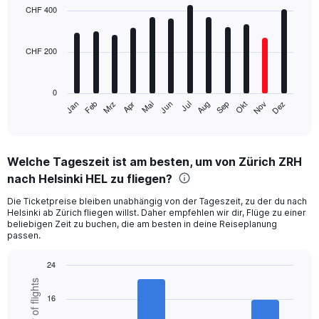
with
CHF 400
12
bars.
CHF 200
The
chart
has
0
1
Jan
Apr
Jul
Okt
Mrz
Jun
Sep
Dez
Feb
Mai
Aug
Nov
X
End
of
axis
interactive
displaying
chart
categories.
Welche Tageszeit ist am besten, um von Zürich ZRH
Range:
nach Helsinki HEL zu fliegen?
12
categories.
Die Ticketpreise bleiben unabhängig von der Tageszeit, zu der du nach
The
Helsinki ab Zürich fliegen willst. Daher empfehlen wir dir, Flüge zu einer
chart
beliebigen Zeit zu buchen, die am besten in deine Reiseplanung
has
passen.
1
Y
24
axis
Bar
Chart
Number of flights
displaying
graphic.
chart
16
values.
with
Range:
6