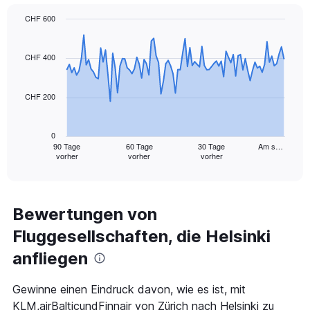
displaying
CHF 600
values.
Chart
Chart
Range:
graphic.
with
0
91
CHF 400
to
data
24.
points.
CHF 200
The
chart
has
0
1
90 Tage
60 Tage
30 Tage
Am s…
vorher
vorher
vorher
X
End
of
axis
interactive
displaying
chart
categories.
Range:
Bewertungen von
91
Fluggesellschaften, die Helsinki
categories.
The
anfliegen
chart
has
1
Gewinne einen Eindruck davon, wie es ist, mit
Y
KLM,airBalticundFinnair von Zürich nach Helsinki zu