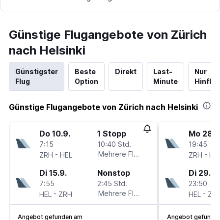
Günstige Flugangebote von Zürich
nach Helsinki
Günstigster
Beste
Direkt
Last-
Nur
Flug
Option
Minute
Hinflug
Günstige Flugangebote von Zürich nach Helsinki
Do 10.9.
1 Stopp
Mo 28.9
7:15
10:40 Std.
19:45
-
Mehrere Fluglinien
-
ZRH
HEL
ZRH
HE
Di 15.9.
Nonstop
Di 29.9.
7:55
2:45 Std.
23:50
-
Mehrere Fluglinien
-
HEL
ZRH
HEL
ZR
Angebot gefunden am
Angebot gefunde