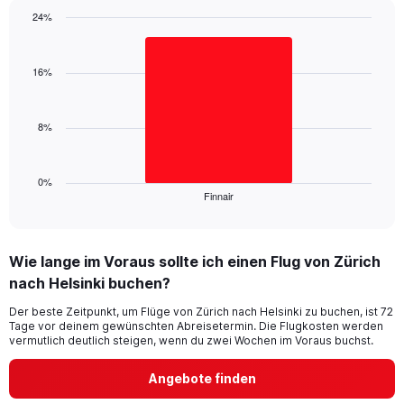
1
24%
Y
Bar
Chart
axis
graphic.
chart
displaying
with
16%
values.
1
Range:
bar.
0
8%
to
The
30.
chart
has
1
0%
Finnair
X
End
of
axis
interactive
displaying
chart
categories.
Wie lange im Voraus sollte ich einen Flug von Zürich
Range:
nach Helsinki buchen?
1
categories.
Der beste Zeitpunkt, um Flüge von Zürich nach Helsinki zu buchen, ist 72
The
Tage vor deinem gewünschten Abreisetermin. Die Flugkosten werden
chart
vermutlich deutlich steigen, wenn du zwei Wochen im Voraus buchst.
has
1
Angebote finden
Y
axis