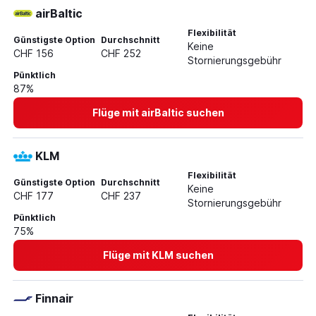
airBaltic
Flüge von Zürich nach Tampere
Flexibilität
Flüge von Zürich nach Kokkola
Günstigste Option
Durchschnitt
Keine
CHF 156
CHF 252
Flüge von Thal nach Helsinki
Stornierungsgebühr
Pünktlich
Flüge von Zürich nach Jyväskylä
87%
Flüge mit airBaltic suchen
KLM
Flexibilität
Günstigste Option
Durchschnitt
Keine
CHF 177
CHF 237
Stornierungsgebühr
Pünktlich
75%
Flüge mit KLM suchen
Finnair