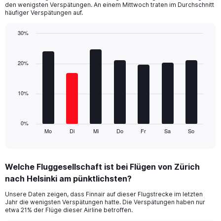
The
den wenigsten Verspätungen. An einem Mittwoch traten im Durchschnitt
chart
häufiger Verspätungen auf.
has
1
30%
Y
Bar
Chart
axis
graphic.
chart
displaying
with
20%
values.
7
Range:
bars.
0
10%
to
The
60.
chart
has
1
0%
Mo
Di
Mi
Do
Fr
Sa
So
X
End
of
axis
interactive
displaying
chart
categories.
Welche Fluggesellschaft ist bei Flügen von Zürich
Range:
nach Helsinki am pünktlichsten?
7
categories.
Unsere Daten zeigen, dass Finnair auf dieser Flugstrecke im letzten
The
Jahr die wenigsten Verspätungen hatte. Die Verspätungen haben nur
chart
etwa 21% der Flüge dieser Airline betroffen.
has