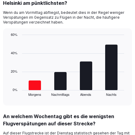
Range:
Helsinki am pünktlichsten?
14
Wenn du am Vormittag abfliegst, bedeutet dies in der Regel weniger
categories.
Verspätungen im Gegensatz zu Flügen in der Nacht, die häufigere
The
Verspätungen verzeichnet haben.
chart
has
60%
1
Bar
Y
Chart
graphic.
chart
axis
with
40%
displaying
4
values.
bars.
Range:
0
20%
The
to
chart
60.
has
1
0%
Morgens
Nachmittags
Abends
Nachts
X
End
of
axis
interactive
displaying
chart
categories.
An welchem Wochentag gibt es die wenigsten
Range:
Flugverspätungen auf dieser Strecke?
4
categories.
Auf dieser Flugstrecke ist der Dienstag statistisch gesehen der Tag mit