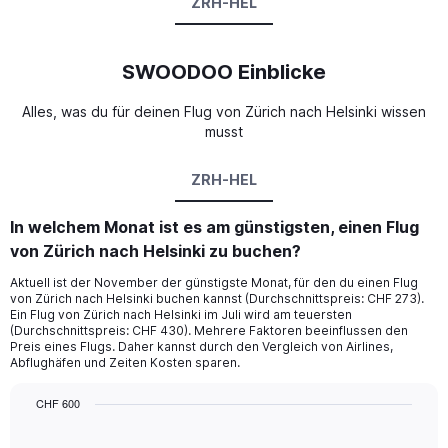
ZRH-HEL
SWOODOO Einblicke
Alles, was du für deinen Flug von Zürich nach Helsinki wissen
musst
ZRH-HEL
In welchem Monat ist es am günstigsten, einen Flug
von Zürich nach Helsinki zu buchen?
Aktuell ist der November der günstigste Monat, für den du einen Flug
von Zürich nach Helsinki buchen kannst (Durchschnittspreis: CHF 273).
Ein Flug von Zürich nach Helsinki im Juli wird am teuersten
(Durchschnittspreis: CHF 430). Mehrere Faktoren beeinflussen den
Preis eines Flugs. Daher kannst durch den Vergleich von Airlines,
Abflughäfen und Zeiten Kosten sparen.
CHF 600
Bar
Chart
graphic.
chart