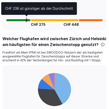
0
CHF 238 ist günstiger als der Durchschnitt
to
24.
CHF 275
CHF 448
Welcher Flughafen wird zwischen Zürich und Helsinki
am häufigsten für einen Zwischenstopp genutzt?
Frankfurt am Main (FRA) ist bei SWOODOO-Nutzern der am häufigsten
ausgewählte Flughafen für Zwischenstopps auf dieser Strecke und
erscheint in 42% der Verbindungen für Hin- und Rückflug mit 1 Stopp.
Pie
Chart
graphic.
chart
with
6
slices.