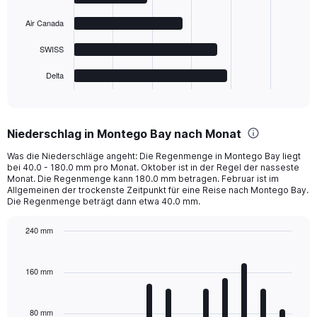
bars.
Air Canada
The
chart
SWISS
has
1
Delta
X
End
of
axis
interactive
displaying
chart
categories.
Niederschlag in Montego Bay nach Monat
Range:
4
Was die Niederschläge angeht: Die Regenmenge in Montego Bay liegt
categories.
bei 40.0 - 180.0 mm pro Monat. Oktober ist in der Regel der nasseste
The
Monat. Die Regenmenge kann 180.0 mm betragen. Februar ist im
chart
Allgemeinen der trockenste Zeitpunkt für eine Reise nach Montego Bay.
Die Regenmenge beträgt dann etwa 40.0 mm.
has
1
Y
240 mm
axis
Bar
Chart
displaying
graphic.
chart
with
values.
160 mm
12
Range:
bars.
0
to
80 mm