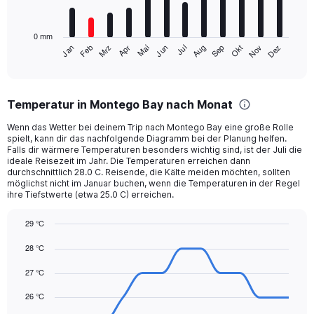
The
1000.
chart
has
0 mm
1
Mrz
Jun
Sep
Dez
Jan
Apr
Jul
Okt
Feb
Mai
Aug
Nov
X
End
of
axis
interactive
displaying
chart
categories.
Temperatur in Montego Bay nach Monat
Range:
12
Wenn das Wetter bei deinem Trip nach Montego Bay eine große Rolle
categories.
spielt, kann dir das nachfolgende Diagramm bei der Planung helfen.
The
Falls dir wärmere Temperaturen besonders wichtig sind, ist der Juli die
chart
ideale Reisezeit im Jahr. Die Temperaturen erreichen dann
durchschnittlich 28.0 C. Reisende, die Kälte meiden möchten, sollten
has
möglichst nicht im Januar buchen, wenn die Temperaturen in der Regel
1
ihre Tiefstwerte (etwa 25.0 C) erreichen.
Y
axis
29 °C
displaying
Line
values.
Chart
28 °C
graphic.
chart
Range:
with
0
27 °C
14
to
data
240.
points.
26 °C