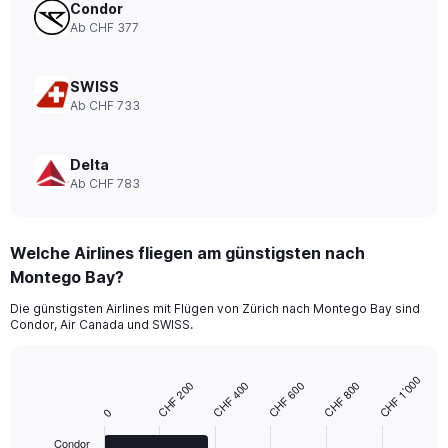
values.
Condor
Range:
Ab CHF 377
0
to
1980.
SWISS
Ab CHF 733
Delta
Ab CHF 783
Welche Airlines fliegen am günstigsten nach
Montego Bay?
Die günstigsten Airlines mit Flügen von Zürich nach Montego Bay sind
Condor, Air Canada und SWISS.
CHF 1’000
CHF 400
CHF 800
CHF 200
CHF 600
Bar
Chart
graphic.
chart
0
with
4
Condor