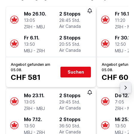
Mo 26.10.
2 Stopps
Fr 16.10.
13:05
28:45 Std.
11:20
-
Air Canada
-
ZRH
MBJ
ZRH
MB
Fr 6.11.
2 Stopps
Fr 30.10
13:50
20:55 Std.
12:50
-
Air Canada
-
MBJ
ZRH
MBJ
ZR
Angebot gefunden am
Angebot gefunde
05.08.
05.08.
Suchen
CHF 581
CHF 604
Mo 23.11.
2 Stopps
Do 12.11.
13:05
29:45 Std.
7:05
-
Air Canada
-
ZRH
MBJ
ZRH
MB
Mo 7.12.
2 Stopps
Mi 25.11.
13:50
36:50 Std.
13:50
-
Air Canada
-
MBJ
ZRH
MBJ
ZR