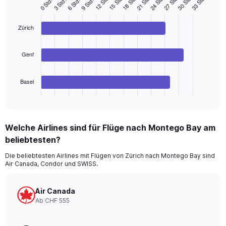
27 Std.
21 Std.
15 Std.
30 Std.
24 Std.
18 Std.
12 Std.
33 Std.
9 Std.
3 Std.
6 Std.
0 Std.
Bar
Chart
graphic.
chart
with
3
Zürich
bars.
The
Genf
chart
has
Basel
1
X
End
of
axis
interactive
displaying
chart
categories.
Welche Airlines sind für Flüge nach Montego Bay am
Range:
beliebtesten?
3
categories.
Die beliebtesten Airlines mit Flügen von Zürich nach Montego Bay sind
The
Air Canada, Condor und SWISS.
chart
has
1
Air Canada
Y
Ab CHF 555
axis
displaying