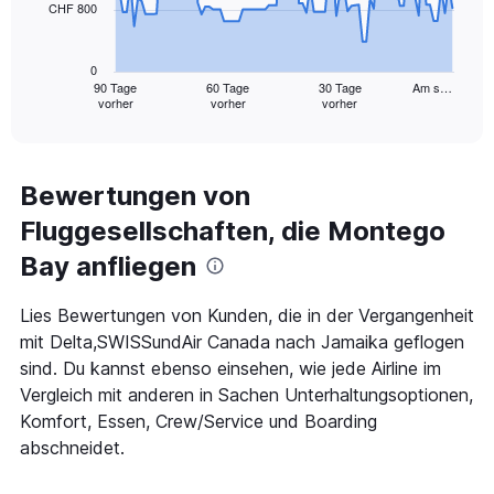
CHF 800
The
chart
has
0
1
90 Tage
60 Tage
30 Tage
Am s…
vorher
vorher
vorher
X
End
of
axis
interactive
displaying
chart
categories.
Range:
Bewertungen von
91
Fluggesellschaften, die Montego
categories.
The
Bay anfliegen
chart
has
1
Lies Bewertungen von Kunden, die in der Vergangenheit
Y
mit Delta,SWISSundAir Canada nach Jamaika geflogen
axis
sind. Du kannst ebenso einsehen, wie jede Airline im
displaying
Vergleich mit anderen in Sachen Unterhaltungsoptionen,
values.
Range:
Komfort, Essen, Crew/Service und Boarding
0
abschneidet.
to
2400.