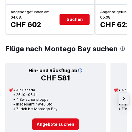
Angebot gefunden am
Angebot gefunde
04.08.
05.08.
Suchen
CHF 602
CHF 622
Flüge nach Montego Bay suchen
Hin- und Rückflug ab
CHF 581
Air Canada
Air C
26.10.-06.11.
25.12.
4 Zwischenstopps
1 Zwi
Insgesamt 49:40 Std.
Insge
Zürich bis Montego Bay
Züric
Angebote suchen