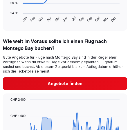
25 °C
The
chart
24 °C
has
Mrz
Jun
Sep
Dez
Jan
Apr
Jul
Okt
Feb
Mai
Aug
Nov
1
End
of
X
interactive
axis
chart
displaying
Wie weit im Voraus sollte ich einen Flug nach
categories.
Range:
Montego Bay buchen?
14
Gute Angebote für Flüge nach Montego Bay sind in der Regel eher
categories.
verfügbar, wenn du etwa 23 Tage vor deinem geplanten Flugdatum
The
suchst und buchst. Ab diesem Zeitpunkt bis zum Abflugdatum erhöhen
chart
sich die Ticketpreise meist.
has
1
Angebote finden
Y
axis
displaying
CHF 2’400
values.
Chart
Chart
Range:
graphic.
with
24
91
CHF 1’600
to
data
29.
points.