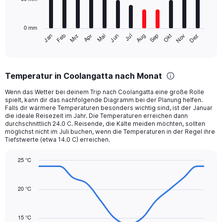
The
3840.
chart
has
0 mm
1
Mrz
Jun
Sep
Dez
Jan
Apr
Jul
Okt
Feb
Mai
Aug
Nov
X
End
of
axis
interactive
displaying
chart
categories.
Temperatur in Coolangatta nach Monat
Range:
12
Wenn das Wetter bei deinem Trip nach Coolangatta eine große Rolle
categories.
spielt, kann dir das nachfolgende Diagramm bei der Planung helfen.
The
Falls dir wärmere Temperaturen besonders wichtig sind, ist der Januar
chart
die ideale Reisezeit im Jahr. Die Temperaturen erreichen dann
durchschnittlich 24.0 C. Reisende, die Kälte meiden möchten, sollten
has
möglichst nicht im Juli buchen, wenn die Temperaturen in der Regel ihre
1
Tiefstwerte (etwa 14.0 C) erreichen.
Y
axis
25 °C
displaying
Line
values.
Chart
graphic.
chart
Range:
with
20 °C
0
14
to
data
180.
points.
15 °C