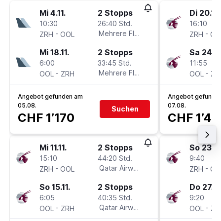
Mi 4.11.
2 Stopps
Di 20.10
10:30
26:40 Std.
16:10
-
Mehrere Fluglinien
-
ZRH
OOL
ZRH
OO
Mi 18.11.
2 Stopps
Sa 24.10
6:00
33:45 Std.
11:55
-
Mehrere Fluglinien
-
OOL
ZRH
OOL
ZR
Angebot gefunden am
Angebot gefunde
05.08.
07.08.
Suchen
CHF 1’170
CHF 1’46
Mi 11.11.
2 Stopps
So 23.8.
15:10
44:20 Std.
9:40
-
Qatar Airways
-
ZRH
OOL
ZRH
OO
So 15.11.
2 Stopps
Do 27.8.
6:05
40:35 Std.
9:20
-
Qatar Airways
-
OOL
ZRH
OOL
ZR