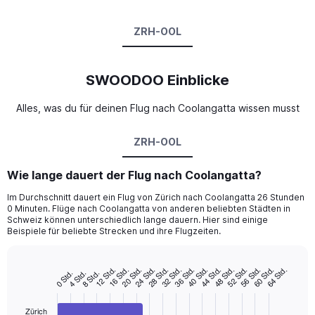
ZRH-OOL
SWOODOO Einblicke
Alles, was du für deinen Flug nach Coolangatta wissen musst
ZRH-OOL
Wie lange dauert der Flug nach Coolangatta?
Im Durchschnitt dauert ein Flug von Zürich nach Coolangatta 26 Stunden
0 Minuten. Flüge nach Coolangatta von anderen beliebten Städten in
Schweiz können unterschiedlich lange dauern. Hier sind einige
Beispiele für beliebte Strecken und ihre Flugzeiten.
12 Std.
16 Std.
20 Std.
24 Std.
28 Std.
32 Std.
36 Std.
40 Std.
44 Std.
48 Std.
52 Std.
56 Std.
60 Std.
64 Std.
0 Std.
4 Std.
8 Std.
Bar
Chart
graphic.
chart
with
3
Zürich