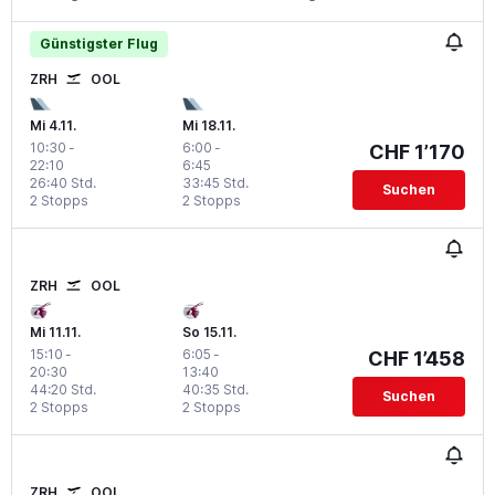
Günstigster Flug
ZRH
OOL
Mi 4.11.
Mi 18.11.
10:30
-
6:00
-
CHF 1’170
22:10
6:45
26:40 Std.
33:45 Std.
Suchen
2 Stopps
2 Stopps
ZRH
OOL
Mi 11.11.
So 15.11.
15:10
-
6:05
-
CHF 1’458
20:30
13:40
44:20 Std.
40:35 Std.
Suchen
2 Stopps
2 Stopps
ZRH
OOL