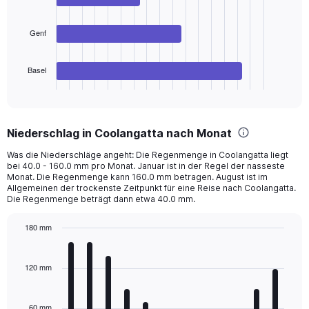
bars.
The
Genf
chart
has
Basel
1
X
End
of
axis
interactive
displaying
chart
categories.
Niederschlag in Coolangatta nach Monat
Range:
3
Was die Niederschläge angeht: Die Regenmenge in Coolangatta liegt
categories.
bei 40.0 - 160.0 mm pro Monat. Januar ist in der Regel der nasseste
The
Monat. Die Regenmenge kann 160.0 mm betragen. August ist im
chart
Allgemeinen der trockenste Zeitpunkt für eine Reise nach Coolangatta.
Die Regenmenge beträgt dann etwa 40.0 mm.
has
1
Y
180 mm
axis
Bar
Chart
displaying
graphic.
chart
with
values.
120 mm
12
Range:
bars.
0
to
60 mm