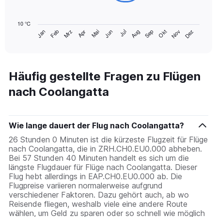
The
chart
10 °C
has
Mrz
Jun
Sep
Dez
Jan
Apr
Jul
Okt
Feb
Mai
Aug
Nov
1
End
of
X
interactive
axis
chart
displaying
categories.
Häufig gestellte Fragen zu Flügen
Range:
nach Coolangatta
14
categories.
The
chart
Wie lange dauert der Flug nach Coolangatta?
has
1
26 Stunden 0 Minuten ist die kürzeste Flugzeit für Flüge
Y
nach Coolangatta, die in ZRH.CH0.EU0.000 abheben.
axis
Bei 57 Stunden 40 Minuten handelt es sich um die
displaying
längste Flugdauer für Flüge nach Coolangatta. Dieser
values.
Flug hebt allerdings in EAP.CH0.EU0.000 ab. Die
Range:
Flugpreise variieren normalerweise aufgrund
10
verschiedener Faktoren. Dazu gehört auch, ab wo
to
Reisende fliegen, weshalb viele eine andere Route
25.
wählen, um Geld zu sparen oder so schnell wie möglich