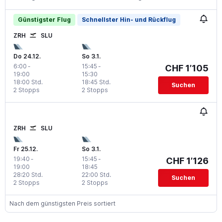
Günstigster Flug
Schnellster Hin- und Rückflug
ZRH
SLU
Do 24.12.
So 3.1.
6:00
-
15:45
-
CHF 1’105
19:00
15:30
18:00 Std.
18:45 Std.
Suchen
2 Stopps
2 Stopps
ZRH
SLU
Fr 25.12.
So 3.1.
19:40
-
15:45
-
CHF 1’126
19:00
18:45
28:20 Std.
22:00 Std.
Suchen
2 Stopps
2 Stopps
Nach dem günstigsten Preis sortiert