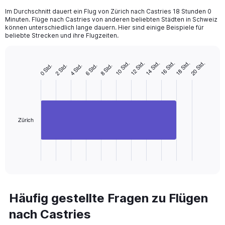
Im Durchschnitt dauert ein Flug von Zürich nach Castries 18 Stunden 0
Minuten. Flüge nach Castries von anderen beliebten Städten in Schweiz
können unterschiedlich lange dauern. Hier sind einige Beispiele für
beliebte Strecken und ihre Flugzeiten.
10 Std.
12 Std.
14 Std.
16 Std.
18 Std.
20 Std.
0 Std.
2 Std.
4 Std.
6 Std.
8 Std.
Bar
Chart
graphic.
chart
with
1
bar.
The
Zürich
chart
has
1
X
End
of
axis
interactive
displaying
chart
categories.
Range:
Häufig gestellte Fragen zu Flügen
1
nach Castries
categories.
The