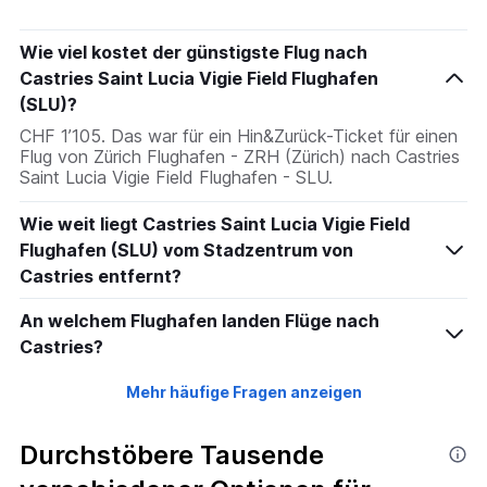
chart
has
Wie viel kostet der günstigste Flug nach
1
Castries Saint Lucia Vigie Field Flughafen
Y
axis
(SLU)?
displaying
CHF 1’105. Das war für ein Hin&Zurück-Ticket für einen
values.
Flug von Zürich Flughafen - ZRH (Zürich) nach Castries
Range:
Saint Lucia Vigie Field Flughafen - SLU.
0
to
Wie weit liegt Castries Saint Lucia Vigie Field
1200.
Flughafen (SLU) vom Stadzentrum von
Castries entfernt?
An welchem Flughafen landen Flüge nach
Castries?
Mehr häufige Fragen anzeigen
Durchstöbere Tausende