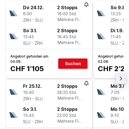
Do 24.12.
2 Stopps
So 9.8.
6:00
18:00 Std.
13:25
-
Mehrere Fluglinien
-
ZRH
SLU
ZRH
SL
So 3.1.
2 Stopps
Di 1.9.
15:45
18:45 Std.
11:45
-
Mehrere Fluglinien
-
SLU
ZRH
SLU
ZR
Angebot gefunden am
Angebot gefunde
04.08.
02.08.
Suchen
CHF 1’105
CHF 2’2
Fr 25.12.
2 Stopps
Mo 3.8.
19:40
28:20 Std.
7:05
-
Mehrere Fluglinien
-
ZRH
SLU
ZRH
SL
So 3.1.
2 Stopps
Mo 10.8
15:45
22:00 Std.
9:10
-
Mehrere Fluglinien
-
SLU
ZRH
SLU
ZR