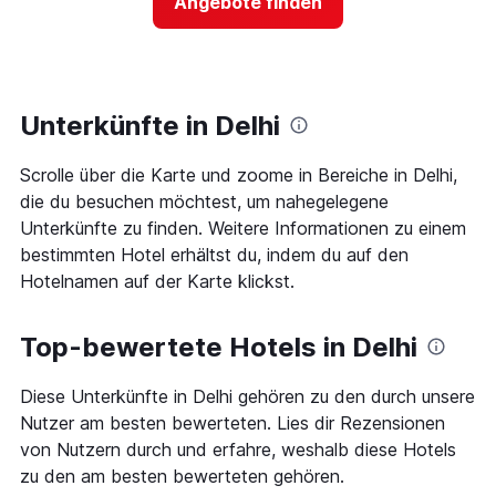
Angebote finden
anzeigt
für
Das
ein
Diagramm
Zimmer
hat
ändert,
1
je
Y-
näher
Unterkünfte in Delhi
Achse,
das
die
Aufenthaltsdatum
den
Scrolle über die Karte und zoome in Bereiche in Delhi,
rückt.
durchschnittlichen
Das
die du besuchen möchtest, um nahegelegene
Zimmerpreis
Diagramm
Unterkünfte zu finden. Weitere Informationen zu einem
an
hat
bestimmten Hotel erhältst du, indem du auf den
diesem
1
Wochenende
Hotelnamen auf der Karte klickst.
X-
anzeigt,
Achse,
der
die
in
Top-bewertete Hotels in Delhi
die
den
Anzahl
letzten
der
Diese Unterkünfte in Delhi gehören zu den durch unsere
3
Tage
Nutzer am besten bewerteten. Lies dir Rezensionen
Tagen
vor
gefunden
von Nutzern durch und erfahre, weshalb diese Hotels
dem
wurde.
Aufenthalt
zu den am besten bewerteten gehören.
anzeigt