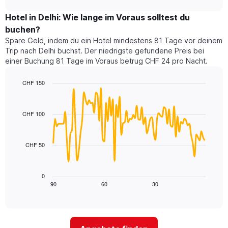
Hotelkategorien
Zimmerpreis
chart
nach
für
Hotel in Delhi: Wie lange im Voraus solltest du
Sternen
dieses
buchen?
anzeigt
Wochenende
Das
Spare Geld, indem du ein Hotel mindestens 81 Tage vor deinem
in
Diagramm
Trip nach Delhi buchst. Der niedrigste gefundene Preis bei
den
hat
einer Buchung 81 Tage im Voraus betrug CHF 24 pro Nacht.
letzten
1
3
Y-
CHF 150
Tagen,
Achse,
aggregiert
Line
Chart
die
graphic.
chart
nach
den
with
Sternebewertung.
CHF 100
durchschnittlichen
90
Das
Zimmerpreis
data
Diagramm
points.
für
hat
CHF 50
heute
1
Das
Nacht
X-
folgende
in
Achse,
Diagramm
den
0
die
zeigt,
90
60
30
letzten
End
die
of
wie
3
interactive
Hotelkategorien
sich
Tagen
chart
nach
der
anzeigt.
Sternen
Preis