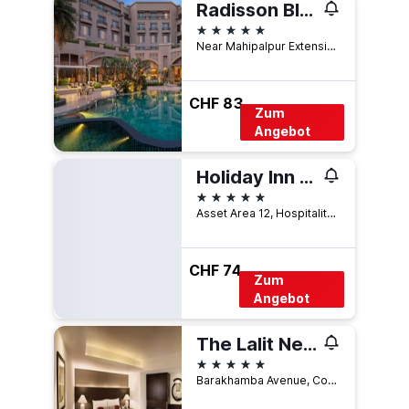
Radisson Blu Plaza Delhi
5 Sterne
Near Mahipalpur Extension NH 8, Neu-Delhi, Indien
CHF 83
Zum
Angebot
Holiday Inn New Delhi Aerocity By IHG
5 Sterne
Asset Area 12, Hospitality District, Neu-Delhi, Indien
CHF 74
Zum
Angebot
The Lalit New Delhi
5 Sterne
Barakhamba Avenue, Connaught Place, Neu-Delhi, Indien