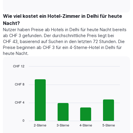
of
Diagramm
Das
interactive
zeigt
chart
Diagramm
den
Wie viel kostet ein Hotel-Zimmer in Delhi für heute
hat
durchschnittlichen
1
Nacht?
Preis
Y-
Nutzer haben Preise ab Hotels in Delhi für heute Nacht bereits
eines
Achse,
ab CHF 3 gefunden. Der durchschnittliche Preis liegt bei
Zimmers
die
CHF 43, basierend auf Suchen in den letzten 72 Stunden. Die
für
den
Preise beginnen ab CHF 3 für ein 4-Sterne-Hotel in Delhi für
den
durchschnittlichen
heute Nacht.
jeweiligen
Zimmerpreis
Wochentag.
anzeigt.
Das
CHF 12
Diagramm
Bar
Chart
hat
graphic.
chart
1
with
CHF 8
4
X-
bars.
Achse,
die
CHF 4
Das
die
folgende
Wochentage
Diagramm
anzeigt.
zeigt
0
Das
2-Sterne
3-Sterne
4-Sterne
5-Sterne
den
End
Diagramm
of
durchschnittlichen
interactive