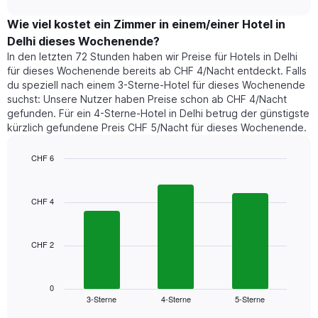
hat
Zimmerpreis,
chart
1
der
Wie viel kostet ein Zimmer in einem/einer Hotel in
Y-
für
Achse,
Delhi dieses Wochenende?
heute
die
In den letzten 72 Stunden haben wir Preise für Hotels in Delhi
Nacht
den
für dieses Wochenende bereits ab CHF 4/Nacht entdeckt. Falls
in
durchschnittlichen
du speziell nach einem 3-Sterne-Hotel für dieses Wochenende
den
Zimmerpreis
suchst: Unsere Nutzer haben Preise schon ab CHF 4/Nacht
letzten
anzeigt.
gefunden. Für ein 4-Sterne-Hotel in Delhi betrug der günstigste
3
kürzlich gefundene Preis CHF 5/Nacht für dieses Wochenende.
Tagen
gefunden
wurde,
CHF 6
aggregiert
Bar
Chart
nach
graphic.
chart
with
Sternebewertung.
CHF 4
3
Das
bars.
Diagramm
hat
CHF 2
Das
1
folgende
X-
Diagramm
Achse,
zeigt
0
die
3-Sterne
4-Sterne
5-Sterne
den
End
die
of
durchschnittlichen
interactive