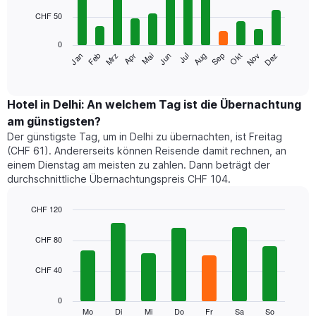
12
CHF 50
bars.
0
Das
Mrz
Jun
Sep
Dez
Jan
Apr
Jul
Okt
Feb
Mai
Aug
Nov
folgende
End
of
Diagramm
interactive
zeigt
chart
den
Hotel in Delhi: An welchem Tag ist die Übernachtung
durchschnittlichen
am günstigsten?
Zimmerpreis
Der günstigste Tag, um in Delhi zu übernachten, ist Freitag
im
(CHF 61). Andererseits können Reisende damit rechnen, an
jeweiligen
einem Dienstag am meisten zu zahlen. Dann beträgt der
Monat
durchschnittliche Übernachtungspreis CHF 104.
an.
Das
Diagramm
CHF 120
hat
Bar
Chart
1
graphic.
chart
CHF 80
with
X-
7
Achse,
CHF 40
bars.
die
die
Das
0
Monate
folgende
Mo
Di
Mi
Do
Fr
Sa
So
End
anzeigt.