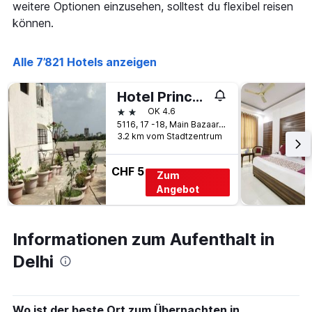
weitere Optionen einzusehen, solltest du flexibel reisen
können.
Alle 7’821 Hotels anzeigen
Hotel Prince Palace The Green
2 Sterne
OK 4.6
5116, 17 -18, Main Bazaar, Thanedar Street, Pahar Ganj (Near R. K. Ashram Marg Metro Station), Neu-Delhi, Indien
3.2 km vom Stadtzentrum
CHF 5
Zum
Angebot
Informationen zum Aufenthalt in
Delhi
Wo ist der beste Ort zum Übernachten in