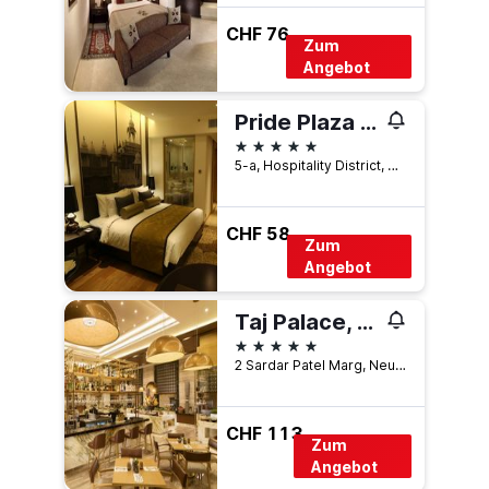
CHF 76
Zum
Angebot
Pride Plaza Hotel, Aerocity New Delhi
5 Sterne
5-a, Hospitality District, Aerocity, Neu-Delhi, Indien
CHF 58
Zum
Angebot
Taj Palace, New Delhi
5 Sterne
2 Sardar Patel Marg, Neu-Delhi, Indien
CHF 113
Zum
Angebot