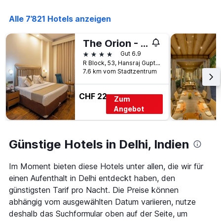
Das
Diagramm
Alle 7’821 Hotels anzeigen
hat
1
The Orion - Greater Kailash
Y-
4 Sterne
Achse,
Gut 6.9
die
R Block, 53, Hansraj Gupta Road, Neu-Delhi, Indien
7.6 km vom Stadtzentrum
den
durchschnittlichen
Zimmerpreis
CHF 22
Zum
anzeigt
Angebot
Günstige Hotels in Delhi, Indien
Im Moment bieten diese Hotels unter allen, die wir für
einen Aufenthalt in Delhi entdeckt haben, den
günstigsten Tarif pro Nacht. Die Preise können
abhängig vom ausgewählten Datum variieren, nutze
deshalb das Suchformular oben auf der Seite, um