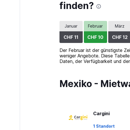
finden?
0
to
36.
Januar
Februar
März
CHF 11
CHF 10
CHF 12
Der Februar ist der günstigste Z
weniger Angebote. Diese Tabelle 
Daten, der Verfügbarkeit und dem
Mexiko - Mietw
Cargini
1 Standort