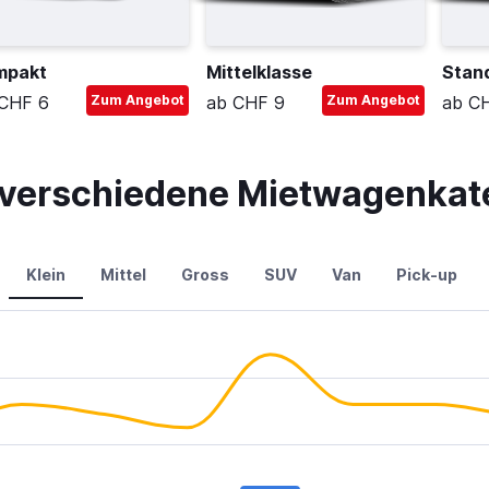
mpakt
Mittelklasse
Stan
CHF 6
Zum Angebot
ab CHF 9
Zum Angebot
ab C
r verschiedene Mietwagenkat
Klein
Mittel
Gross
SUV
Van
Pick-up