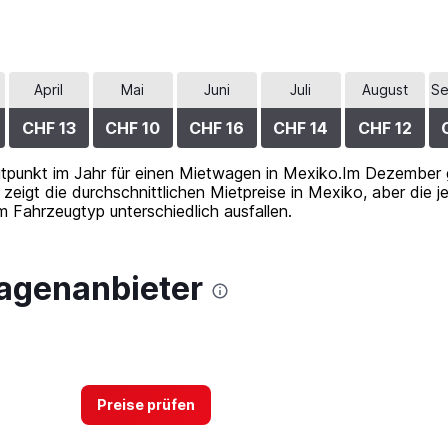
April
Mai
Juni
Juli
August
Se
CHF 13
CHF 10
CHF 16
CHF 14
CHF 12
eitpunkt im Jahr für einen Mietwagen in Mexiko.Im Dezember g
zeigt die durchschnittlichen Mietpreise in Mexiko, aber die 
 Fahrzeugtyp unterschiedlich ausfallen.
agenanbieter
Preise prüfen