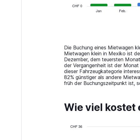
has
CHF 0
1
Jan
Feb.
End
of
X
interactive
axis
chart
displaying
categories.
Range:
14
Die Buchung eines Mietwagen kle
categories.
Mietwagen klein in Mexiko ist d
The
Dezember, dem teuersten Monat 
chart
der Vergangenheit ist der Monat
has
dieser Fahrzeugkategorie interes
1
82% günstiger als andere Mietwa
Y
früh der Buchungszeitpunkt ist,
axis
displaying
values.
Wie viel kostet
Range:
0
to
60.
CHF 36
Bar
Chart
graphic.
chart