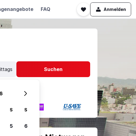
agenangebote
FAQ
Anmelden
ittags
Suchen
6
S
S
5
6