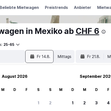
Beliebte Mietwagen
Preistrends
Anbieter
Mietw
wagen in Mexiko ab
CHF 6
s:
25-65
Fr 14.8.
Mittags
Fr 21.8.
M
August 2026
September 202
M
D
F
S
S
M
D
M
D
F
1
2
1
2
3
4