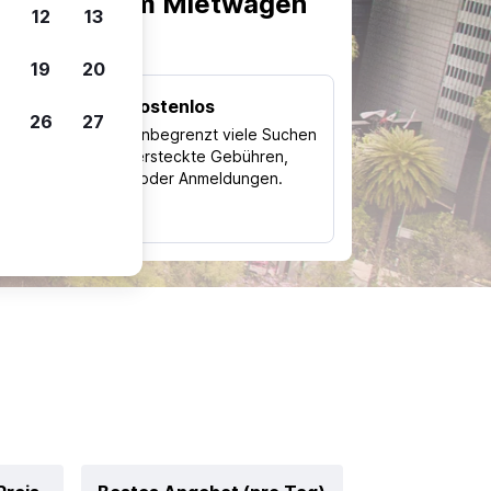
scheiden, um Mietwagen
12
13
19
20
Kostenlos
26
27
Trips
Nutze unbegrenzt viele Suchen
ohne versteckte Gebühren,
ch
Kosten oder Anmeldungen.
typ