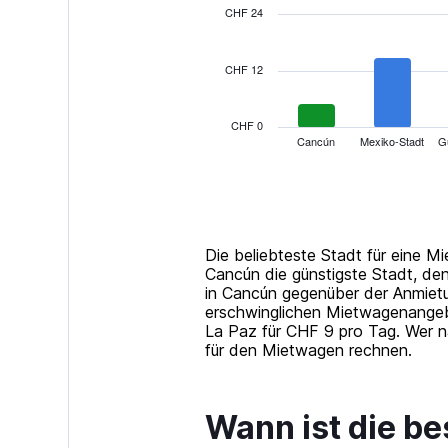
with
CHF 24
14
bars.
CHF 12
The
chart
has
CHF 0
1
Cancún
Mexiko-Stadt
G
X
End
of
axis
interactive
displaying
chart
categories.
Range:
14
Die beliebteste Stadt für eine 
categories.
Cancún die günstigste Stadt, den
The
in Cancún gegenüber der Anmietu
chart
erschwinglichen Mietwagenangebo
has
La Paz für CHF 9 pro Tag. Wer n
1
für den Mietwagen rechnen.
Y
axis
displaying
Wann ist die be
values.
Range: