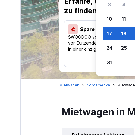
Erfahre, warum uns
3
4
zu finden.
10
11
Spare 40 % und mehr
17
18
SWOODOO vergleicht Preise
von Dutzenden Reise-Websites
24
25
in einer einzigen Suche.
31
Mietwagen
Nordamerika
Mietwagen
Mietwagen in 