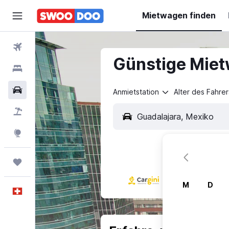
Mietwagen finden
Flüge
Günstige Miet
Hotels
Mietwagen
Anmietstation
Alter des Fahrer
Pauschalreisen
FERIEN
Explore
Trips
M
D
Deutsch