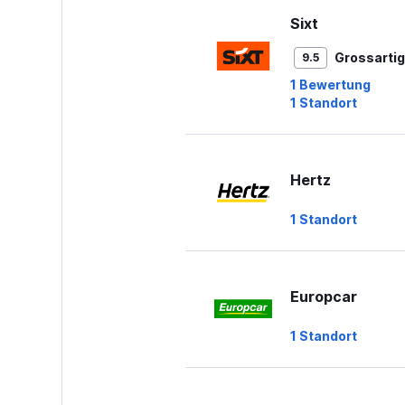
Sixt
Grossartig
9.5
1 Bewertung
1 Standort
Hertz
1 Standort
Europcar
1 Standort