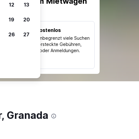
scheiden, um Mietwagen
12
13
19
20
Kostenlos
26
27
Trips
Nutze unbegrenzt viele Suchen
ohne versteckte Gebühren,
ch
Kosten oder Anmeldungen.
typ
r, Granada