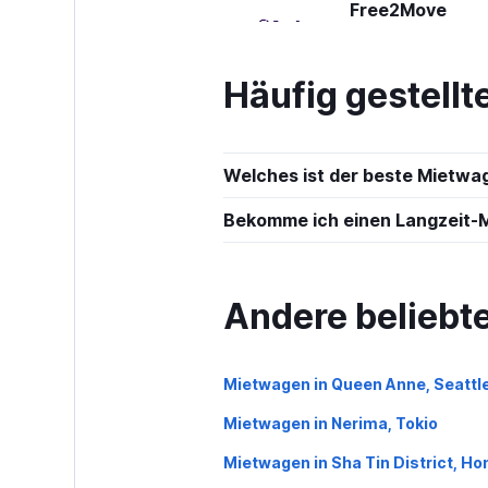
Free2Move
1 Standort
Häufig gestell
Alquicoche
Welches ist der beste Mietwa
1 Standort
Bekomme ich einen Langzeit-
FlexWays
Andere beliebt
1 Standort
Mietwagen in Queen Anne, Seattl
Mietwagen in Nerima, Tokio
Shouqi
Mietwagen in Sha Tin District, H
1 Standort