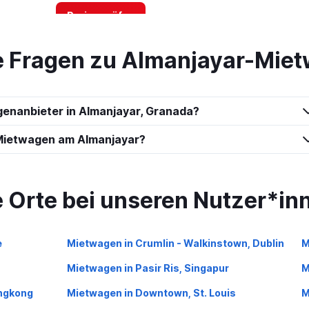
Preise prüfen
te Fragen zu Almanjayar-Mie
Preise prüfen
genanbieter in Almanjayar, Granada?
Mietwagen am Almanjayar?
e Orte bei unseren Nutzer*in
Preise prüfen
e
Mietwagen in Crumlin - Walkinstown, Dublin
M
Mietwagen in Pasir Ris, Singapur
M
Preise prüfen
ongkong
Mietwagen in Downtown, St. Louis
M