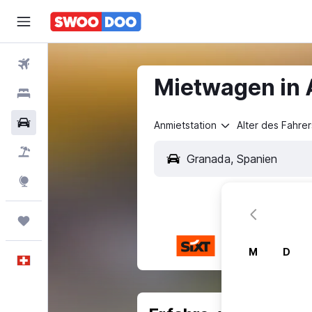
Flüge
Mietwagen in 
Hotels
Mietwagen
Anmietstation
Alter des Fahrer
Pauschalreisen
FERIEN
Explore
Trips
M
D
Deutsch