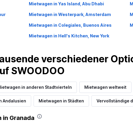
Mietwagen in Yas Island, Abu Dhabi
M
pur
Mietwagen in Westerpark, Amsterdam
M
Mietwagen in Colegiales, Buenos Aires
M
Preise prüfen
Mietwagen in Hell's Kitchen, New York
ausende verschiedener Optio
 auf SWOODOO
ietwagen in anderen Stadtvierteln
Mietwagen weltweit
n Andalusien
Mietwagen in Städten
Vervollständige d
 in Granada