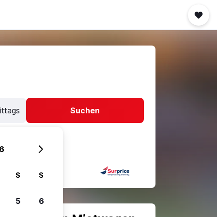
ittags
Suchen
6
S
S
5
6