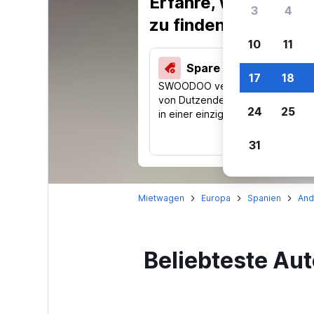
Erfahre, warum uns
3
4
zu finden.
10
11
Spare 40 % und mehr
17
18
SWOODOO vergleicht Preise
von Dutzenden Reise-Websites
24
25
in einer einzigen Suche.
31
Mietwagen
Europa
Spanien
And
Beliebteste Au