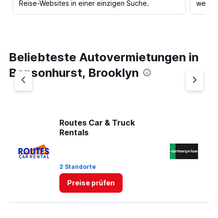
Reise-Websites in einer einzigen Suche.
werden
Beliebteste Autovermietungen in
Bensonhurst, Brooklyn
Routes Car & Truck
En
Rentals
2 
2 Standorte
St
Preise prüfen