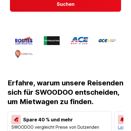
Suchen
Erfahre, warum unsere Reisenden
sich für SWOODOO entscheiden,
um Mietwagen zu finden.
Spare 40 % und mehr
SWOODOO vergleicht Preise von Dutzenden
Lass d