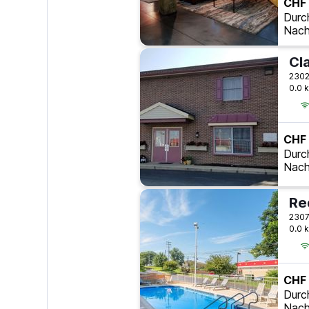
CHF
Durc
Nach
Cl
2302
0.0 
CHF
Durc
Nach
Re
0.0 
CHF
Durc
Nach