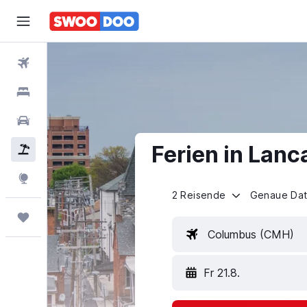
Flüge
Hotels
Mietwagen
Ferien in Lanc
Pauschalreisen
FERIEN
Explore
2 Reisende
Genaue Da
Trips
Columbus (CMH)
Fr 21.8.