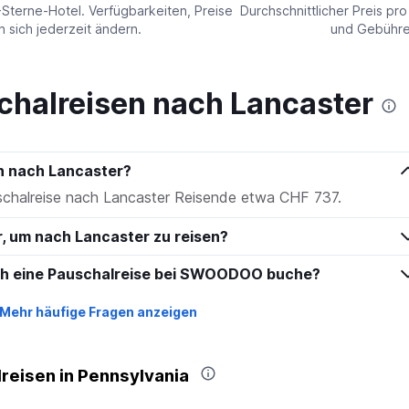
values.
-Sterne-Hotel. Verfügbarkeiten, Preise
Durchschnittlicher Preis pr
Range:
sich jederzeit ändern.
und Gebühren
0
to
240.
chalreisen nach Lancaster
en nach Lancaster?
uschalreise nach Lancaster Reisende etwa CHF 737.
r, um nach Lancaster zu reisen?
ich eine Pauschalreise bei SWOODOO buche?
Mehr häufige Fragen anzeigen
reisen in Pennsylvania