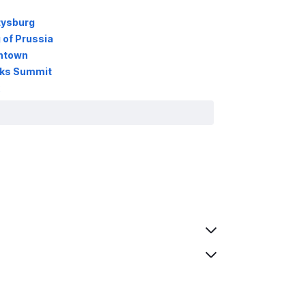
tysburg
 of Prussia
entown
rks Summit