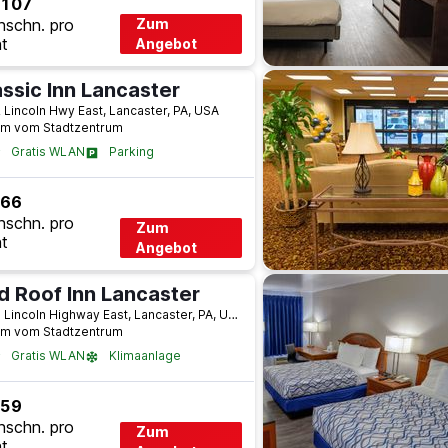
 107
hschn. pro
Zum
t
Angebot
assic Inn Lancaster
 Lincoln Hwy East, Lancaster, PA, USA
km vom Stadtzentrum
Gratis WLAN
Parking
 66
hschn. pro
Zum
t
Angebot
d Roof Inn Lancaster
2307 Lincoln Highway East, Lancaster, PA, USA
km vom Stadtzentrum
Gratis WLAN
Klimaanlage
 59
hschn. pro
Zum
t