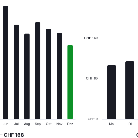
Bar
Chart
graphic.
chart
with
7
bars.
The
CHF 160
chart
has
1
X
axis
displaying
categories.
CHF 80
Range:
7
categories.
The
chart
has
1
CHF 0
Y
Jun
Jul
Aug
Sep
Okt
Nov
Dez
Mo
Di
End
of
axis
interactive
 – CHF 168
displaying
chart