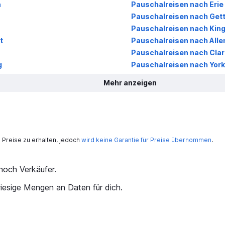
a
Pauschalreisen nach Erie
Pauschalreisen nach Get
Pauschalreisen nach King
t
Pauschalreisen nach All
Pauschalreisen nach Cla
g
Pauschalreisen nach York
Mehr anzeigen
Preise zu erhalten, jedoch
wird keine Garantie für Preise übernommen
.
och Verkäufer.
iesige Mengen an Daten für dich.
kurat?