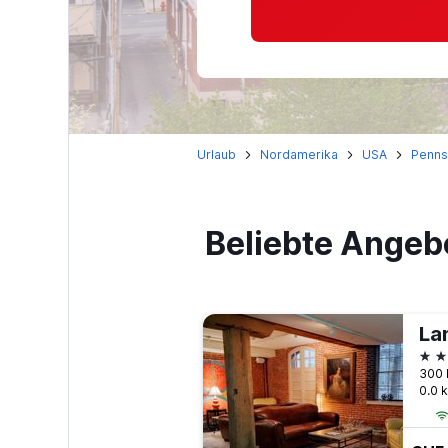
Urlaub
Nordamerika
USA
Penns
Beliebte Angeb
La
3 S
300 
0.0 