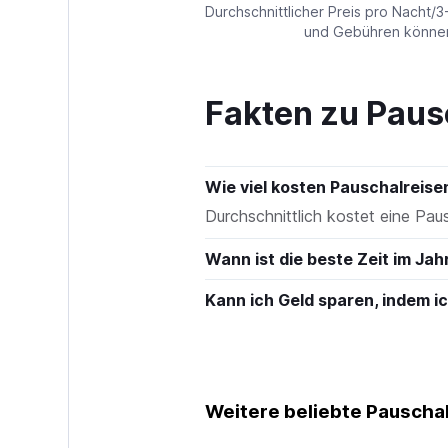
values.
Durchschnittlicher Preis pro Nacht/3
Range:
und Gebühren können 
0
to
180.
Fakten zu Paus
Wie viel kosten Pauschalreis
Durchschnittlich kostet eine Pa
Wann ist die beste Zeit im Jah
Kann ich Geld sparen, indem 
Weitere beliebte Pauschal