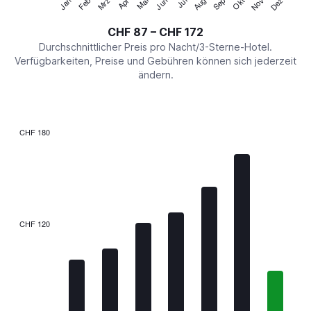
Jan
Feb
Mrz
Apr
Mai
Jun
Jul
Aug
Sep
Okt
Nov
Dez
Y
End
of
axis
interactive
CHF 87 – CHF 172
displaying
chart
values.
Durchschnittlicher Preis pro Nacht/3-Sterne-Hotel.
Range:
Verfügbarkeiten, Preise und Gebühren können sich jederzeit
0
ändern.
to
240.
CHF 180
Bar
Chart
graphic.
chart
with
7
bars.
The
CHF 120
chart
has
1
X
axis
displaying