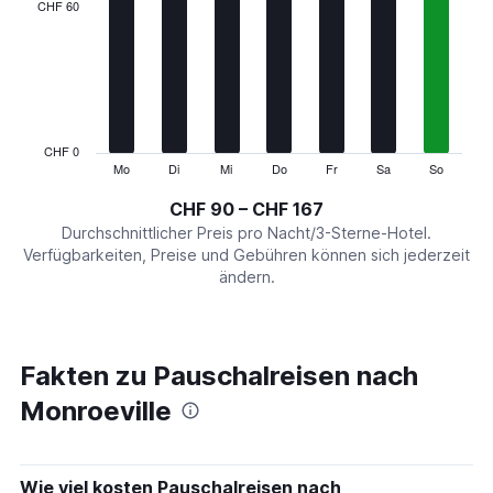
categories.
CHF 60
Range:
7
categories.
The
chart
has
1
CHF 0
Y
Mo
Di
Mi
Do
Fr
Sa
So
End
of
axis
interactive
CHF 90 – CHF 167
displaying
chart
values.
Durchschnittlicher Preis pro Nacht/3-Sterne-Hotel.
Range:
Verfügbarkeiten, Preise und Gebühren können sich jederzeit
0
ändern.
to
180.
Fakten zu Pauschalreisen nach
Monroeville
Wie viel kosten Pauschalreisen nach