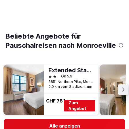
Beliebte Angebote für
Pauschalreisen nach Monroeville
Extended Stay America Suites - Pittsburgh - Monroeville
2 Sterne
OK 5.9
3851 Northern Pike, Monroeville, PA, USA
0.0 km vom Stadtzentrum
CHF 781
Zum
Angebot
Alle anzeigen