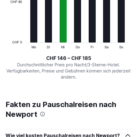
categories.
CHF 80
Range:
7
categories.
The
chart
has
1
CHF 0
Y
Mo
Di
Mi
Do
Fr
Sa
So
End
of
axis
interactive
CHF 146 – CHF 185
displaying
chart
values.
Durchschnittlicher Preis pro Nacht/3-Sterne-Hotel.
Range:
Verfügbarkeiten, Preise und Gebühren können sich jederzeit
0
ändern.
to
240.
Fakten zu Pauschalreisen nach
Newport
Wie viel kosten Pauschalreisen nach Newport?