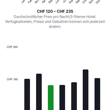
Jan
Feb
Mrz
Apr
Mai
Jun
Jul
Aug
Sep
Okt
Nov
Dez
Y
End
of
axis
interactive
CHF 120 – CHF 235
displaying
chart
values.
Durchschnittlicher Preis pro Nacht/3-Sterne-Hotel.
Range:
Verfügbarkeiten, Preise und Gebühren können sich jederzeit
0
ändern.
to
300.
CHF 240
Bar
Chart
graphic.
chart
with
7
bars.
The
CHF 160
chart
has
1
X
axis
displaying