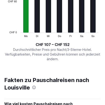
categories.
CHF 60
Range:
7
categories.
The
chart
has
1
CHF 0
Y
Mo
Di
Mi
Do
Fr
Sa
So
End
of
axis
interactive
CHF 107 – CHF 152
displaying
chart
values.
Durchschnittlicher Preis pro Nacht/3-Sterne-Hotel.
Range:
Verfügbarkeiten, Preise und Gebühren können sich jederzeit
0
ändern.
to
180.
Fakten zu Pauschalreisen nach
Louisville
Wie viel kosten Pauschalreisen nach