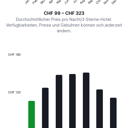
Jan
Feb
Mrz
Apr
Mai
Jun
Jul
Aug
Sep
Okt
Nov
Dez
Y
End
of
axis
interactive
CHF 99 – CHF 323
displaying
chart
values.
Durchschnittlicher Preis pro Nacht/3-Sterne-Hotel.
Range:
Verfügbarkeiten, Preise und Gebühren können sich jederzeit
0
ändern.
to
360.
CHF 180
Bar
Chart
graphic.
chart
with
7
bars.
The
CHF 120
chart
has
1
X
axis
displaying