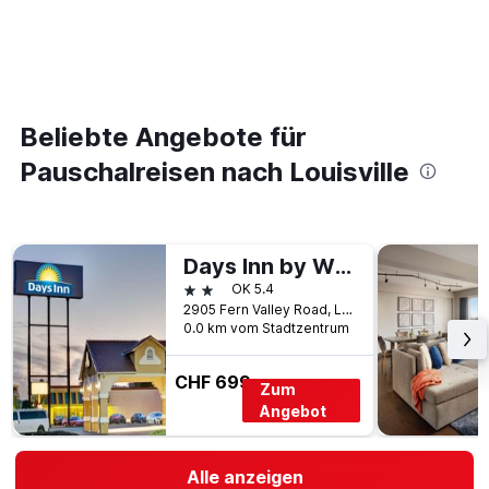
Beliebte Angebote für
Pauschalreisen nach Louisville
Days Inn by Wyndham Louisville Airport Fair and Expo Center
2 Sterne
OK 5.4
2905 Fern Valley Road, Louisville, KY, USA
0.0 km vom Stadtzentrum
CHF 699
Zum
Angebot
Alle anzeigen