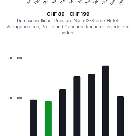
Jan
Feb
Mrz
Apr
Mai
Jun
Jul
Aug
Sep
Okt
Nov
Dez
Y
End
of
axis
interactive
CHF 89 – CHF 199
displaying
chart
values.
Durchschnittlicher Preis pro Nacht/3-Sterne-Hotel.
Range:
Verfügbarkeiten, Preise und Gebühren können sich jederzeit
0
ändern.
to
240.
CHF 150
Bar
Chart
graphic.
chart
with
7
bars.
The
CHF 100
chart
has
1
X
axis
displaying