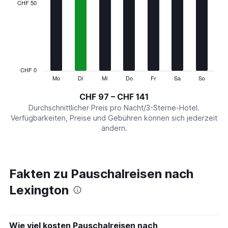
categories.
CHF 50
Range:
7
categories.
The
chart
has
1
CHF 0
Y
Mo
Di
Mi
Do
Fr
Sa
So
End
of
axis
interactive
CHF 97 – CHF 141
displaying
chart
values.
Durchschnittlicher Preis pro Nacht/3-Sterne-Hotel.
Range:
Verfügbarkeiten, Preise und Gebühren können sich jederzeit
0
ändern.
to
150.
Fakten zu Pauschalreisen nach
Lexington
Wie viel kosten Pauschalreisen nach