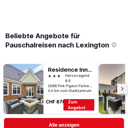
Beliebte Angebote für
Pauschalreisen nach Lexington
Residence Inn by Marriott Lexington South/Hamburg Place
3 Sterne
Hervorragend
8.9
2688 Pink Pigeon Parkway, Lexington, KY, USA
0.0 km vom Stadtzentrum
CHF 870
Zum
Angebot
Alle anzeigen