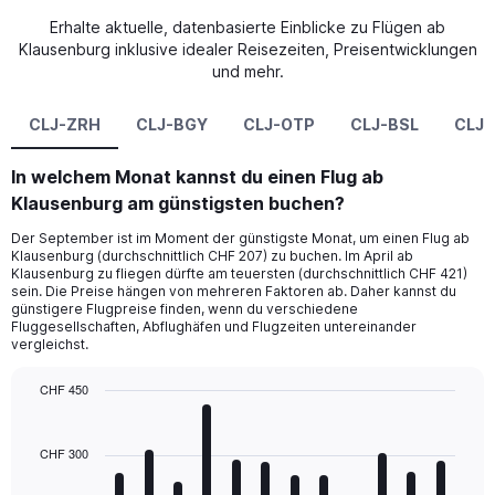
Erhalte aktuelle, datenbasierte Einblicke zu Flügen ab
Klausenburg inklusive idealer Reisezeiten, Preisentwicklungen
und mehr.
CLJ-ZRH
CLJ-BGY
CLJ-OTP
CLJ-BSL
CLJ-
In welchem Monat kannst du einen Flug ab
Klausenburg am günstigsten buchen?
Der September ist im Moment der günstigste Monat, um einen Flug ab
Klausenburg (durchschnittlich CHF 207) zu buchen. Im April ab
Klausenburg zu fliegen dürfte am teuersten (durchschnittlich CHF 421)
sein. Die Preise hängen von mehreren Faktoren ab. Daher kannst du
günstigere Flugpreise finden, wenn du verschiedene
Fluggesellschaften, Abflughäfen und Flugzeiten untereinander
vergleichst.
CHF 450
Bar
Chart
graphic.
chart
with
CHF 300
12
bars.