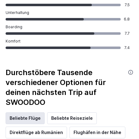
7.5
Unterhaltung
6.8
Boarding
7.7
Komfort
7.4
Durchstöbere Tausende
verschiedener Optionen für
deinen nächsten Trip auf
SWOODOO
Beliebte Flüge
Beliebte Reiseziele
Direktflüge ab Rumänien
Flughäfen in der Nähe