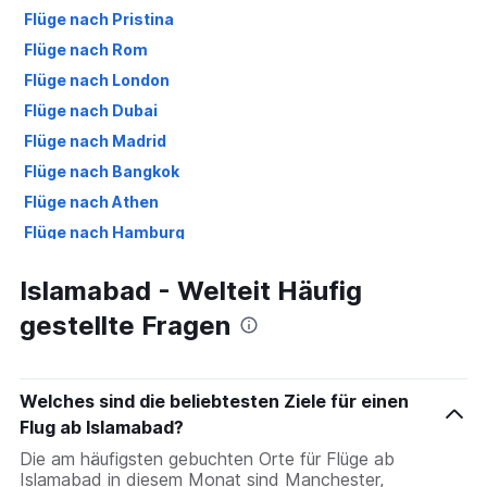
Flüge nach Pristina
Flüge nach Rom
Flüge nach London
Flüge nach Dubai
Flüge nach Madrid
Flüge nach Bangkok
Flüge nach Athen
Flüge nach Hamburg
Flüge nach Denpasar
Islamabad - Welteit Häufig
Flüge nach New York
gestellte Fragen
Flüge nach Málaga
Flüge nach Antalya
Welches sind die beliebtesten Ziele für einen
Flug ab Islamabad?
Die am häufigsten gebuchten Orte für Flüge ab
Islamabad in diesem Monat sind Manchester,