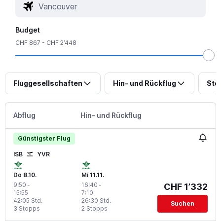
Budget
CHF 867 - CHF 2’448
Fluggesellschaften
Hin- und Rückflug
Sto
Abflug
Hin- und Rückflug
Günstigster Flug
ISB
YVR
Do 8.10.
Mi 11.11.
9:50
-
16:40
-
CHF 1’332
15:55
7:10
42:05 Std.
26:30 Std.
Suchen
3 Stopps
2 Stopps