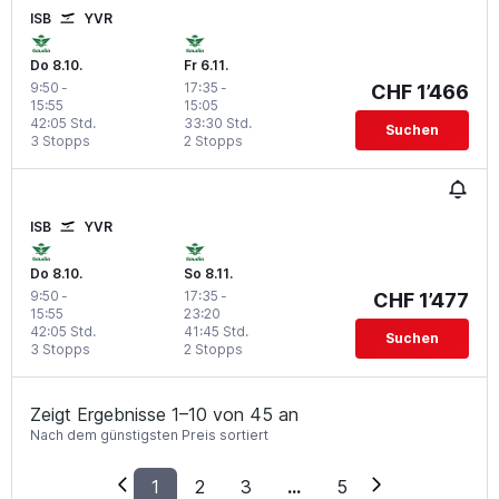
ISB
YVR
Do 8.10.
Fr 6.11.
9:50
-
17:35
-
CHF 1’466
15:55
15:05
42:05 Std.
33:30 Std.
Suchen
3 Stopps
2 Stopps
ISB
YVR
Do 8.10.
So 8.11.
9:50
-
17:35
-
CHF 1’477
15:55
23:20
42:05 Std.
41:45 Std.
Suchen
3 Stopps
2 Stopps
Zeigt Ergebnisse 1–10 von 45 an
Nach dem günstigsten Preis sortiert
1
2
3
...
5