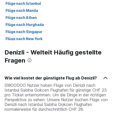
Flüge nach Istanbul
Flüge nach Manila
Flüge nach Athen
Flüge nach Hurghada
Flüge nach Singapur
Flüge nach New York
Flüge nach Palma de Mallorca
Denizli - Welteit Häufig gestellte
Flüge nach Düsseldorf
Fragen
Flüge nach Antalya
Flüge nach Málaga
Wie viel kostet der günstigste Flug ab Denizli?
SWOODOO Nutzer haben Flüge von Denizli nach
Istanbul Sabiha Gokcen Flughafen für günstige CHF 23
pro Ticket unternommen. Um die Dinge in der richtigen
Perspektive zu sehen: Unsere Nutzer buchen Flüge von
Denizli nach Istanbul Sabiha Gokcen Flughafen
normalerweise für durchschnittlich CHF 28.