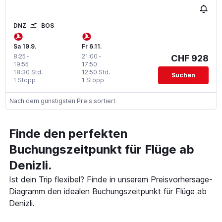
DNZ
BOS
Sa 19.9.
Fr 6.11.
8:25
-
21:00
-
CHF 928
19:55
17:50
18:30 Std.
12:50 Std.
Suchen
1 Stopp
1 Stopp
Nach dem günstigsten Preis sortiert
Finde den perfekten
Buchungszeitpunkt für Flüge ab
Denizli.
Ist dein Trip flexibel? Finde in unserem Preisvorhersage-
Diagramm den idealen Buchungszeitpunkt für Flüge ab
Denizli.