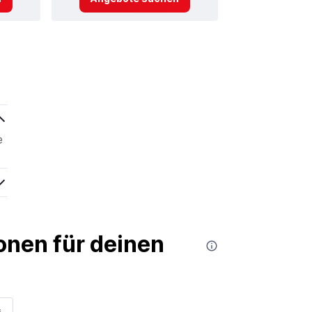
e
nen für deinen
s