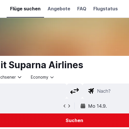
Flüge suchen
Angebote
FAQ
Flugstatus
t Suparna Airlines
achsener
Economy
Mo 14.9.
Suchen