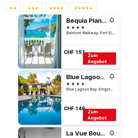
Bequia Plantation Hotel
4 Sterne
Belmont Walkway, Port Elizabeth, St. Vincent und die Grenadinen
CHF 151
Zum
Angebot
Blue Lagoon Hotel and Marina Ltd
4 Sterne
Blue Lagoon Bay, Kingstown, St. Vincent und die Grenadinen
CHF 146
Zum
Angebot
La Vue Boutique Hotel & Beach Club