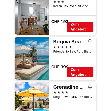
3 Sterne
Indian Bay Road, St Vincent, St. Vincent und die Grenadinen
CHF 192
Zum
Angebot
Bequia Beach Hotel - Luxury Boutique Resort
5 Sterne
Friendship Bay, Port Elizabeth, St. Vincent und die Grenadinen
CHF 399
Zum
Angebot
Grenadine House
4 Sterne
Kingstown Park, P.O. Box 2523, Kingstown, St. Vincent und die Grenadinen