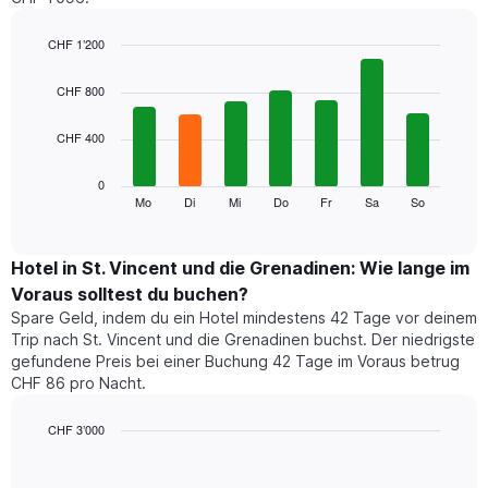
Das
Diagramm
hat
CHF 1’200
1
Bar
Chart
X-
graphic.
chart
CHF 800
Achse,
with
7
die
CHF 400
bars.
die
Monate
Das
0
anzeigt.
folgende
Mo
Di
Mi
Do
Fr
Sa
So
End
Das
of
Diagramm
Diagramm
interactive
zeigt
chart
hat
den
Hotel in St. Vincent und die Grenadinen: Wie lange im
1
durchschnittlichen
Y-
Voraus solltest du buchen?
Preis
Achse,
Spare Geld, indem du ein Hotel mindestens 42 Tage vor deinem
eines
die
Trip nach St. Vincent und die Grenadinen buchst. Der niedrigste
Zimmers
den
gefundene Preis bei einer Buchung 42 Tage im Voraus betrug
für
durchschnittlichen
CHF 86 pro Nacht.
den
Zimmerpreis
jeweiligen
anzeigt.
Wochentag.
CHF 3’000
Das
Line
Chart
Diagramm
graphic.
chart