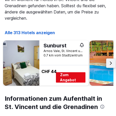
hat
1
Grenadinen gefunden haben. Solltest du flexibel sein,
X-
ändere die ausgewählten Daten, um die Preise zu
Achse,
vergleichen.
die
die
Anzahl
Alle 313 Hotels anzeigen
der
Tage
vor
Sunburst
dem
Arnos Vale, St. Vincent und die Grenadinen
Aufenthalt
0.7 km vom Stadtzentrum
anzeigt
Das
Diagramm
CHF 44
hat
Zum
1
Angebot
Y-
Achse,
die
Informationen zum Aufenthalt in
den
durchschnittlichen
St. Vincent und die Grenadinen
Zimmerpreis
anzeigt