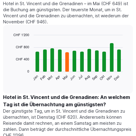
Hotel in St. Vincent und die Grenadinen – im Mai (CHF 649) ist
die Buchung am günstigsten. Der teuerste Monat, um in St.
Vincent und die Grenadinen zu übernachten, ist wiederum der
November (CHF 946).
CHF 1’200
Bar
Chart
graphic.
chart
CHF 800
with
12
CHF 400
bars.
0
Das
Jan
Apr
Jul
Okt
Mrz
Jun
Sep
Dez
Feb
Mai
Aug
Nov
folgende
End
of
Diagramm
interactive
zeigt
chart
den
Hotel in St. Vincent und die Grenadinen: An welchem
durchschnittlichen
Tag ist die Übernachtung am günstigsten?
Zimmerpreis
Der günstigste Tag, um in St. Vincent und die Grenadinen zu
im
übernachten, ist Dienstag (CHF 620). Andererseits können
jeweiligen
Reisende damit rechnen, an einem Samstag am meisten zu
Monat
zahlen. Dann beträgt der durchschnittliche Übernachtungspreis
an.
CHF 1’096.