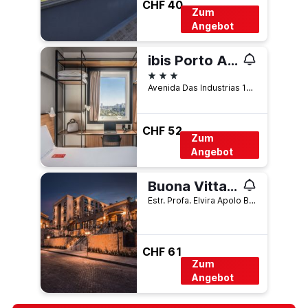
CHF 40
Zum
Angebot
ibis Porto Alegre Aeroporto
3 Sterne
Avenida Das Industrias 1342, Porto Alegre, Brasilien
CHF 52
Zum
Angebot
Buona Vitta Gramado Resort & Spa by Gramado Parks
Estr. Profa. Elvira Apolo Benetti 150, Gramado, Brasilien
CHF 61
Zum
Angebot