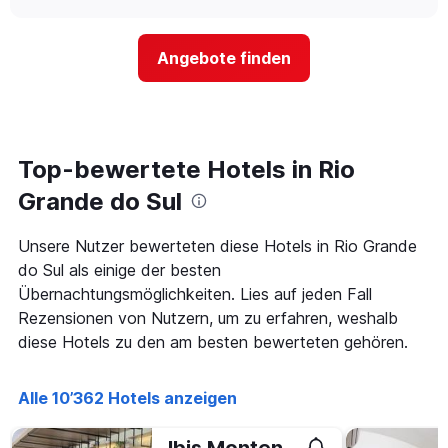
sich
chart
hat
der
1
Preis
Y-
Angebote finden
für
Achse,
ein
die
Zimmer
den
ändert,
durchschnittlichen
je
Zimmerpreis
näher
Top-bewertete Hotels in Rio
anzeigt.
das
Aufenthaltsdatum
Grande do Sul
rückt.
Das
Unsere Nutzer bewerteten diese Hotels in Rio Grande
Diagramm
do Sul als einige der besten
hat
1
Übernachtungsmöglichkeiten. Lies auf jeden Fall
X-
Rezensionen von Nutzern, um zu erfahren, weshalb
Achse,
diese Hotels zu den am besten bewerteten gehören.
die
die
Anzahl
Alle 10’362 Hotels anzeigen
der
Tage
vor