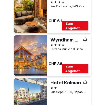
4 Sterne
Rua Da Bavária, 543, Gramado, Brasilien
CHF 61
Zum
Angebot
Wyndham Gramado Termas Resort & Spa
4 Sterne
Estrada Municipal Linha Avila 801 Bairro Carazal, Gramado, Brasilien
CHF 88
Zum
Angebot
Hotel Kolman
2 Sterne
Rua Sepé, 1800, Capão da Canoa, Brasilien