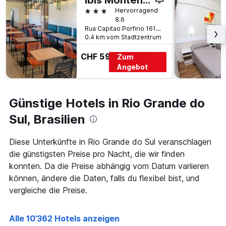
Ibis Montenegro
dem
3 Sterne
Hervorragend
Aufenthalt
8.6
anzeigt
Rua Capitao Porfirio 1615 Esquina Rua Sao Joao, Montenegro, Brasilien
Das
0.4 km vom Stadtzentrum
Diagramm
hat
CHF 59
Zum
1
Angebot
Y-
Achse,
die
Günstige Hotels in Rio Grande do
den
durchschnittlichen
Sul, Brasilien
Zimmerpreis
anzeigt
Diese Unterkünfte in Rio Grande do Sul veranschlagen
die günstigsten Preise pro Nacht, die wir finden
konnten. Da die Preise abhängig vom Datum variieren
können, ändere die Daten, falls du flexibel bist, und
vergleiche die Preise.
Alle 10’362 Hotels anzeigen