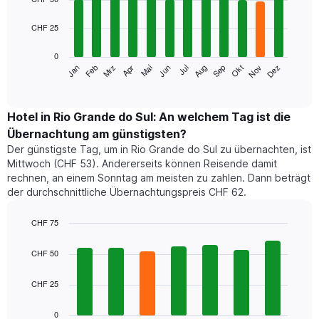
with
12
CHF 25
bars.
0
Das
Mrz
Jun
Sep
Dez
Jan
Apr
Jul
Okt
Feb
Mai
Aug
Nov
folgende
End
of
Diagramm
interactive
zeigt
chart
den
Hotel in Rio Grande do Sul: An welchem Tag ist die
durchschnittlichen
Übernachtung am günstigsten?
Zimmerpreis
Der günstigste Tag, um in Rio Grande do Sul zu übernachten, ist
im
Mittwoch (CHF 53). Andererseits können Reisende damit
jeweiligen
rechnen, an einem Sonntag am meisten zu zahlen. Dann beträgt
Monat
der durchschnittliche Übernachtungspreis CHF 62.
an.
Das
Diagramm
CHF 75
hat
Bar
Chart
1
graphic.
chart
CHF 50
with
X-
7
Achse,
CHF 25
bars.
die
die
Das
0
Monate