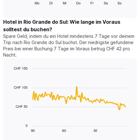
folgende
Mo
Di
Mi
Do
Fr
Sa
So
End
anzeigt.
of
Diagramm
Das
interactive
zeigt
chart
Diagramm
den
Hotel in Rio Grande do Sul: Wie lange im Voraus
hat
durchschnittlichen
1
solltest du buchen?
Preis
Y-
Spare Geld, indem du ein Hotel mindestens 7 Tage vor deinem
eines
Achse,
Trip nach Rio Grande do Sul buchst. Der niedrigste gefundene
Zimmers
die
Preis bei einer Buchung 7 Tage im Voraus betrug CHF 42 pro
für
den
Nacht.
den
durchschnittlichen
jeweiligen
Zimmerpreis
Wochentag.
CHF 150
anzeigt.
Das
Line
Chart
Diagramm
graphic.
chart
with
hat
CHF 100
90
1
data
X-
points.
Achse,
CHF 50
die
Das
die
folgende
Wochentage
Diagramm
0
anzeigt.
zeigt,
90
60
30
End
Das
of
wie
Diagramm
interactive