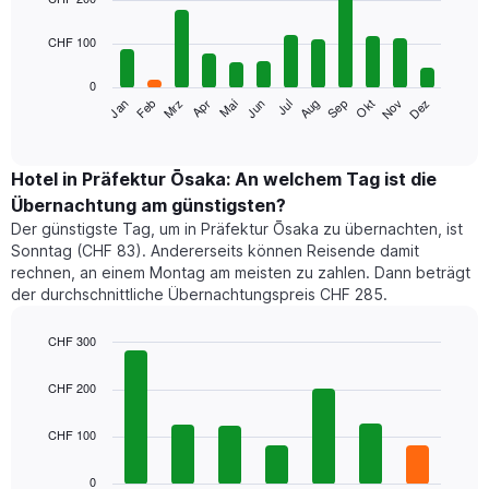
with
12
CHF 100
bars.
0
Das
Mrz
Jun
Sep
Dez
Jan
Apr
Jul
Okt
Feb
Mai
Aug
Nov
folgende
End
of
Diagramm
interactive
zeigt
chart
den
Hotel in Präfektur Ōsaka: An welchem Tag ist die
durchschnittlichen
Übernachtung am günstigsten?
Zimmerpreis
Der günstigste Tag, um in Präfektur Ōsaka zu übernachten, ist
im
Sonntag (CHF 83). Andererseits können Reisende damit
jeweiligen
rechnen, an einem Montag am meisten zu zahlen. Dann beträgt
Monat
der durchschnittliche Übernachtungspreis CHF 285.
an.
Das
Diagramm
CHF 300
hat
Bar
Chart
1
graphic.
chart
CHF 200
with
X-
7
Achse,
CHF 100
bars.
die
die
Das
0
Monate