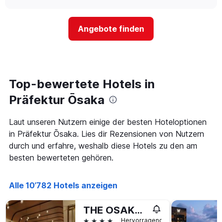
nach
sich
chart
Sternen
der
anzeigt
Preis
Das
Angebote finden
für
Diagramm
ein
hat
Zimmer
1
ändert,
Y-
je
Achse,
näher
Top-bewertete Hotels in
die
das
den
Aufenthaltsdatum
Präfektur Ōsaka
durchschnittlichen
rückt.
Zimmerpreis
Das
Laut unseren Nutzern einige der besten Hoteloptionen
an
Diagramm
diesem
in Präfektur Ōsaka. Lies dir Rezensionen von Nutzern
hat
Wochenende
1
durch und erfahre, weshalb diese Hotels zu den am
anzeigt,
X-
besten bewerteten gehören.
der
Achse,
in
die
den
die
Alle 10’782 Hotels anzeigen
letzten
Anzahl
3
der
Tagen
THE OSAKA STATION HOTEL, Autograph Collection
Tage
gefunden
vor
4 Sterne
Hervorragend