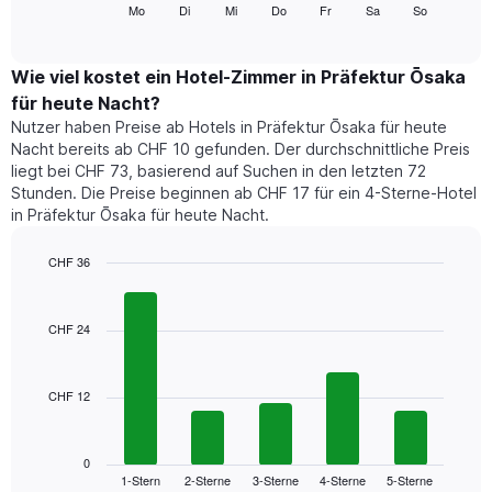
folgende
Mo
Di
Mi
Do
Fr
Sa
So
End
anzeigt.
of
Diagramm
Das
interactive
zeigt
chart
Diagramm
den
Wie viel kostet ein Hotel-Zimmer in Präfektur Ōsaka
hat
durchschnittlichen
1
für heute Nacht?
Preis
Y-
Nutzer haben Preise ab Hotels in Präfektur Ōsaka für heute
eines
Achse,
Nacht bereits ab CHF 10 gefunden. Der durchschnittliche Preis
Zimmers
die
liegt bei CHF 73, basierend auf Suchen in den letzten 72
für
den
Stunden. Die Preise beginnen ab CHF 17 für ein 4-Sterne-Hotel
den
durchschnittlichen
in Präfektur Ōsaka für heute Nacht.
jeweiligen
Zimmerpreis
Wochentag.
anzeigt.
Das
CHF 36
Diagramm
Bar
Chart
hat
graphic.
chart
1
with
CHF 24
5
X-
bars.
Achse,
die
CHF 12
Das
die
folgende
Wochentage
Diagramm
anzeigt.
zeigt
0
Das
1-Stern
2-Sterne
3-Sterne
4-Sterne
5-Sterne
den
End
Diagramm