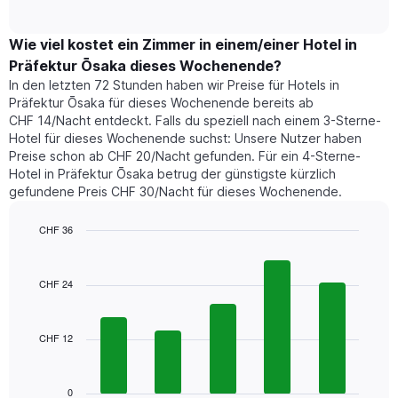
of
durchschnittlichen
hat
interactive
Zimmerpreis,
chart
1
der
Wie viel kostet ein Zimmer in einem/einer Hotel in
Y-
für
Achse,
Präfektur Ōsaka dieses Wochenende?
heute
die
In den letzten 72 Stunden haben wir Preise für Hotels in
Nacht
den
Präfektur Ōsaka für dieses Wochenende bereits ab
in
durchschnittlichen
CHF 14/Nacht entdeckt. Falls du speziell nach einem 3-Sterne-
den
Zimmerpreis
Hotel für dieses Wochenende suchst: Unsere Nutzer haben
letzten
anzeigt.
Preise schon ab CHF 20/Nacht gefunden. Für ein 4-Sterne-
3
Hotel in Präfektur Ōsaka betrug der günstigste kürzlich
Tagen
gefundene Preis CHF 30/Nacht für dieses Wochenende.
gefunden
wurde,
aggregiert
CHF 36
nach
Bar
Chart
Sternebewertung.
graphic.
chart
with
Das
CHF 24
5
Diagramm
bars.
hat
1
CHF 12
Das
X-
folgende
Achse,
Diagramm
die
zeigt
0
die