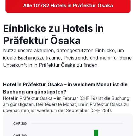
Alle 10’782 Hotels in Präfektur Ōsaka
Einblicke zu Hotels in
Präfektur Ōsaka
Nutze unsere aktuellen, datengestützten Einblicke, um
ideale Buchungszeiträume, Preistrends und mehr für deine
Unterkunft in in Präfektur Ōsaka zu finden.
Hotel in Präfektur Ōsaka – in welchem Monat ist die
Buchung am günstigsten?
Hotel in Präfektur Ōsaka – im Februar (CHF 19) ist die Buchung
am günstigsten. Der teuerste Monat, um in Präfektur Ōsaka zu
übernachten, ist wiederum der September (CHF 254).
CHF 300
Bar
Chart
graphic.
chart
CHF 200