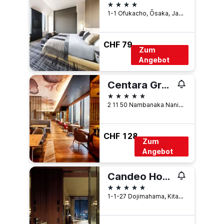
4 Sterne
1-1 Ofukacho, Ōsaka, Japan
CHF 79
Zum
Angebot
Centara Grand Hotel Osaka
5 Sterne
2 11 50 Nambanaka Naniwa Ku, Ōsaka, Japan
CHF 128
Zum
Angebot
Candeo Hotels Osaka The Tower
5 Sterne
1-1-27 Dojimahama, Kita-ku, Ōsaka, Japan