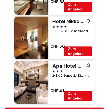
CHF 88
Zum
Angebot
Hotel Nikko Osaka
4 Sterne
1-3-3 Nishi-Shinsaibashi, Ōsaka, Japan
CHF 50
Zum
Angebot
Apa Hotel & Resort Osaka Umeda Eki Tower
3 Sterne
2-8-32 Sonezaki, Kita-ku, Ōsaka, Japan
CHF 41
Zum
Angebot