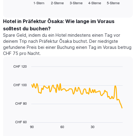
1-Stern
2-Sterne
3-Sterne
4-Sterne
5-Sterne
den
End
Hotelkategorien
of
durchschnittlichen
nach
interactive
Zimmerpreis
chart
Sternen
für
Hotel in Präfektur Ōsaka: Wie lange im Voraus
anzeigt
dieses
solltest du buchen?
Das
Wochenende
Diagramm
Spare Geld, indem du ein Hotel mindestens einen Tag vor
in
hat
deinem Trip nach Präfektur Ōsaka buchst. Der niedrigste
den
1
gefundene Preis bei einer Buchung einen Tag im Voraus betrug
letzten
Y-
CHF 75 pro Nacht.
3
Achse,
Tagen,
die
CHF 120
aggregiert
den
nach
Line
Chart
durchschnittlichen
graphic.
chart
Sternebewertung.
Zimmerpreis
with
Das
CHF 100
für
90
Diagramm
heute
data
hat
points.
Nacht
1
in
CHF 80
X-
Das
den
Achse,
folgende
letzten
die
Diagramm
3
CHF 60
die
zeigt,
Tagen
90
60
30
End
Hotelkategorien
of
wie
anzeigt.
interactive