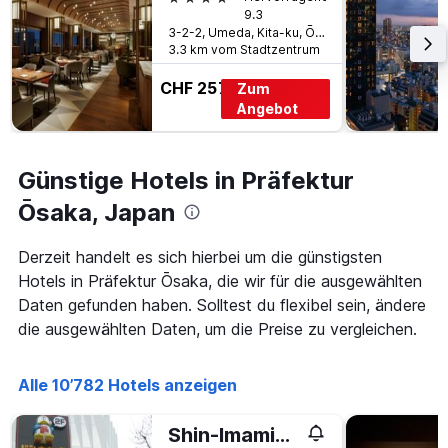
wurde.
dem
9.3
Aufenthalt
3-2-2, Umeda, Kita-ku, Ōsaka, Japan
3.3 km vom Stadtzentrum
anzeigt
Das
CHF 257
Zum
Diagramm
hat
Angebot
1
Y-
Achse,
Günstige Hotels in Präfektur
die
den
Ōsaka, Japan
durchschnittlichen
Zimmerpreis
Derzeit handelt es sich hierbei um die günstigsten
anzeigt
Hotels in Präfektur Ōsaka, die wir für die ausgewählten
Daten gefunden haben. Solltest du flexibel sein, ändere
die ausgewählten Daten, um die Preise zu vergleichen.
Alle 10’782 Hotels anzeigen
Shin-Imamiya Hotel