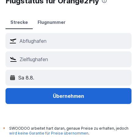
Flugstatus für Orange2Fly
Hotels in Bangkok
Hotels in Dubai
Hotels in Istanbul
Strecke
Flugnummer
Hotels in Antalya
Hotels in Palma de Mallorca
Hotels in Zürich
Hotels in Hurghada
Hotels in München
Hotels in Las Vegas
Sa 8.8.
Hotels in Mailand
Hotels in London
Hotels in Berlin
Übernehmen
SWOODOO arbeitet hart daran, genaue Preise zu erhalten, jedoch
*
wird keine Garantie für Preise übernommen
.