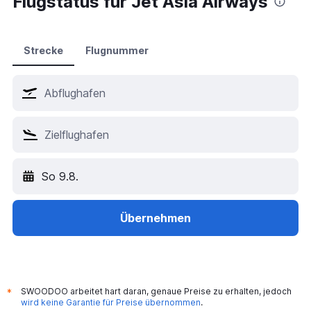
Flugstatus für Jet Asia Airways
Hotels in Bangkok
Hotels in Dubai
Hotels in Istanbul
Strecke
Flugnummer
Hotels in Antalya
Hotels in Palma de Mallorca
Hotels in Zürich
Hotels in Hurghada
Hotels in München
Hotels in Mailand
So 9.8.
Hotels in London
Hotels in Berlin
Hotels in Las Vegas
Übernehmen
SWOODOO arbeitet hart daran, genaue Preise zu erhalten, jedoch
*
wird keine Garantie für Preise übernommen
.