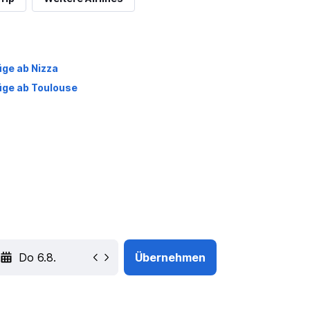
üge ab Nizza
üge ab Toulouse
YYYY-MM-DD
Übernehmen