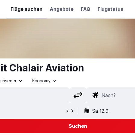
Flüge suchen
Angebote
FAQ
Flugstatus
t Chalair Aviation
achsener
Economy
Sa 12.9.
Suchen