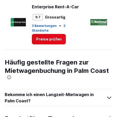
Range:
Enterprise Rent-A-Car
Na
0
to
Grossartig
9.7
3.
•
3 Bewertungen
2
Standorte
1 
Preise prüfen
Häufig gestellte Fragen zur
Mietwagenbuchung in Palm Coast
Bekomme ich einen Langzeit-Mietwagen in
Palm Coast?