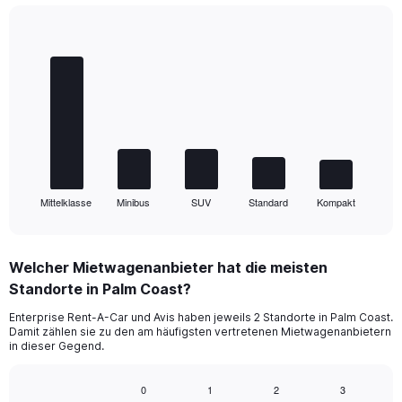
Bar
Chart
graphic.
chart
with
5
bars.
The
chart
has
1
Mittelklasse
Minibus
SUV
Standard
Kompakt
X
End
of
axis
interactive
displaying
chart
categories.
Welcher Mietwagenanbieter hat die meisten
Range:
Standorte in Palm Coast?
5
categories.
Enterprise Rent-A-Car und Avis haben jeweils 2 Standorte in Palm Coast.
The
Damit zählen sie zu den am häufigsten vertretenen Mietwagenanbietern
chart
in dieser Gegend.
has
1
0
1
2
3
Y