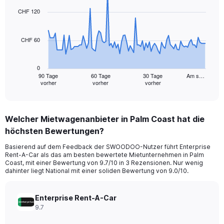
graphic.
with
91
CHF 120
data
points.
CHF 60
The
chart
has
0
1
90 Tage
60 Tage
30 Tage
Am s…
vorher
vorher
vorher
X
End
of
axis
interactive
displaying
chart
categories.
Welcher Mietwagenanbieter in Palm Coast hat die
Range:
höchsten Bewertungen?
91
categories.
Basierend auf dem Feedback der SWOODOO-Nutzer führt Enterprise
The
Rent-A-Car als das am besten bewertete Mietunternehmen in Palm
chart
Coast, mit einer Bewertung von 9.7/10 in 3 Rezensionen. Nur wenig
has
dahinter liegt National mit einer soliden Bewertung von 9.0/10.
1
Y
axis
Enterprise Rent-A-Car
displaying
9.7
values.