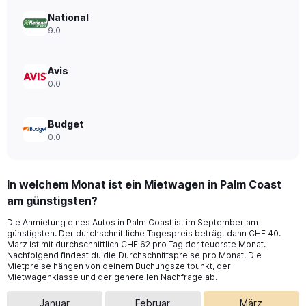
Range:
0
National
to
9.0
180.
Avis
0.0
Budget
0.0
In welchem Monat ist ein Mietwagen in Palm Coast
am günstigsten?
Die Anmietung eines Autos in Palm Coast ist im September am
günstigsten. Der durchschnittliche Tagespreis beträgt dann CHF 40.
März ist mit durchschnittlich CHF 62 pro Tag der teuerste Monat.
Nachfolgend findest du die Durchschnittspreise pro Monat. Die
Mietpreise hängen von deinem Buchungszeitpunkt, der
Mietwagenklasse und der generellen Nachfrage ab.
Januar
Februar
März