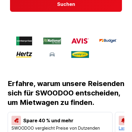
Suchen
Erfahre, warum unsere Reisenden
sich für SWOODOO entscheiden,
um Mietwagen zu finden.
Spare 40 % und mehr
SWOODOO vergleicht Preise von Dutzenden
Lass d