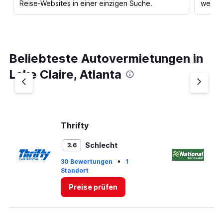
Reise-Websites in einer einzigen Suche.
werden
Beliebteste Autovermietungen in
Lake Claire, Atlanta
Thrifty
Na
Schlecht
3.6
•
30 Bewertungen
1
Standort
1 
Preise prüfen