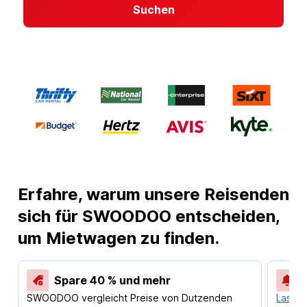
Suchen
Erfahre, warum unsere Reisenden
sich für SWOODOO entscheiden,
um Mietwagen zu finden.
Spare 40 % und mehr
SWOODOO vergleicht Preise von Dutzenden
Lass d