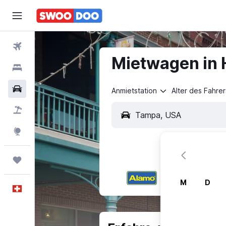
Flüge
Mietwagen in 
Hotels
Mietwagen
Anmietstation
Alter des Fahrer
Pauschalreisen
FERIEN
Explore
Trips
M
D
Deutsch