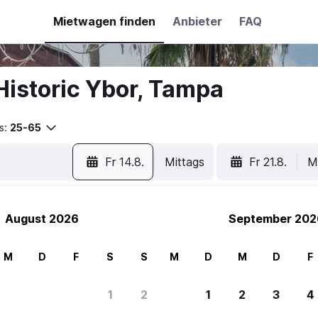
Mietwagen finden
Anbieter
FAQ
Historic Ybor, Tampa
s:
25-65
Fr 14.8.
Mittags
Fr 21.8.
M
August 2026
September 202
M
D
F
S
S
M
D
M
D
F
1
2
1
2
3
4