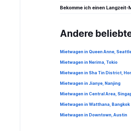
Hertz
Bekomme ich einen Langzeit-
Akzeptabe
6.5
29 Bewertungen
2 Standorte
Andere beliebt
Mietwagen in Queen Anne, Seattl
Budget
Mietwagen in Nerima, Tokio
1 Standort
Mietwagen in Sha Tin District, H
Mietwagen in Jianye, Nanjing
National
Mietwagen in Central Area, Singa
1 Standort
Mietwagen in Watthana, Bangkok
Mietwagen in Downtown, Austin
AZ Car Rental