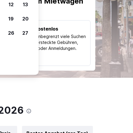
scheiden, um Mietwagen
12
13
19
20
Kostenlos
26
27
Trips
Nutze unbegrenzt viele Suchen
ohne versteckte Gebühren,
ch
Kosten oder Anmeldungen.
typ
 2026