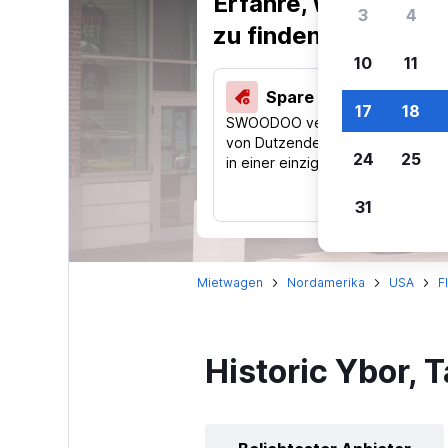
Erfahre, warum uns
3
4
zu finden.
10
11
Spare 40 % und mehr
17
18
SWOODOO vergleicht Preise
von Dutzenden Reise-Websites
24
25
in einer einzigen Suche.
31
Mietwagen
Nordamerika
USA
F
Historic Ybor,