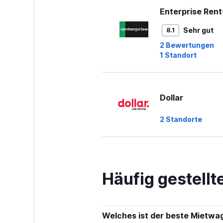
Enterprise Ren
Sehr gut
8.1
2 Bewertungen
1 Standort
Dollar
2 Standorte
Thrifty
Häufig gestell
1 Standort
Welches ist der beste Mietwag