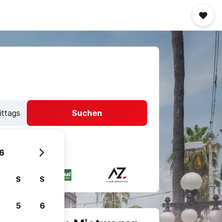
ittags
Suchen
6
S
S
5
6