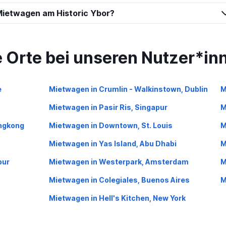
Mietwagen am Historic Ybor?
Preise prüfen
l
e Orte bei unseren Nutzer*in
e
Mietwagen in Crumlin - Walkinstown, Dublin
M
Preise prüfen
Mietwagen in Pasir Ris, Singapur
M
ongkong
Mietwagen in Downtown, St. Louis
M
Mietwagen in Yas Island, Abu Dhabi
M
pur
Mietwagen in Westerpark, Amsterdam
M
Preise prüfen
Mietwagen in Colegiales, Buenos Aires
M
Mietwagen in Hell's Kitchen, New York