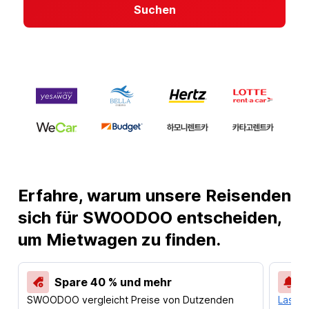
Suchen
Erfahre, warum unsere Reisenden
sich für SWOODOO entscheiden,
um Mietwagen zu finden.
Spare 40 % und mehr
SWOODOO vergleicht Preise von Dutzenden
Lass d