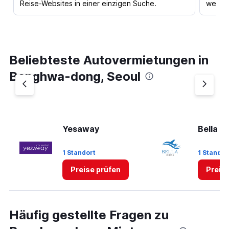
Reise-Websites in einer einzigen Suche.
werden
Beliebteste Autovermietungen in
Banghwa-dong, Seoul
Yesaway
Bella Je
1 Standort
1 Standor
Preise prüfen
Preis
Häufig gestellte Fragen zu