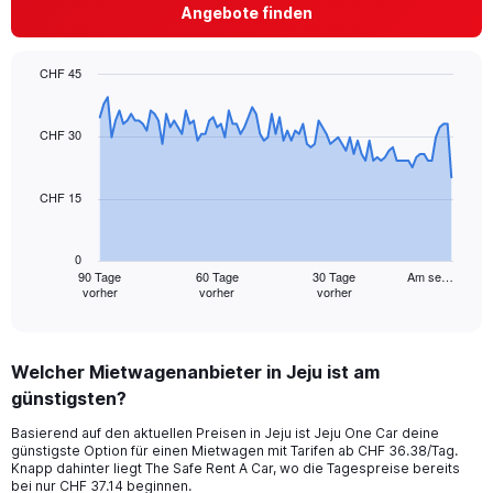
Angebote finden
CHF 45
Chart
Chart
graphic.
with
91
CHF 30
data
points.
CHF 15
The
chart
has
0
1
90 Tage
60 Tage
30 Tage
Am se…
vorher
vorher
vorher
X
End
of
axis
interactive
displaying
chart
categories.
Welcher Mietwagenanbieter in Jeju ist am
Range:
günstigsten?
91
categories.
Basierend auf den aktuellen Preisen in Jeju ist Jeju One Car deine
The
günstigste Option für einen Mietwagen mit Tarifen ab CHF 36.38/Tag.
chart
Knapp dahinter liegt The Safe Rent A Car, wo die Tagespreise bereits
has
bei nur CHF 37.14 beginnen.