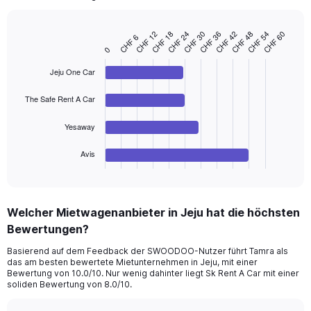
1
Y
axis
CHF 36
CHF 42
CHF 48
CHF 54
CHF 60
CHF 12
CHF 18
CHF 24
CHF 30
CHF 6
Bar
Chart
displaying
0
graphic.
chart
values.
with
Range:
Jeju One Car
4
bars.
0
to
The Safe Rent A Car
The
45.
chart
Yesaway
has
1
Avis
X
End
of
axis
interactive
displaying
chart
categories.
Welcher Mietwagenanbieter in Jeju hat die höchsten
Range:
Bewertungen?
4
categories.
Basierend auf dem Feedback der SWOODOO-Nutzer führt Tamra als
The
das am besten bewertete Mietunternehmen in Jeju, mit einer
chart
Bewertung von 10.0/10. Nur wenig dahinter liegt Sk Rent A Car mit einer
has
soliden Bewertung von 8.0/10.
1
Y