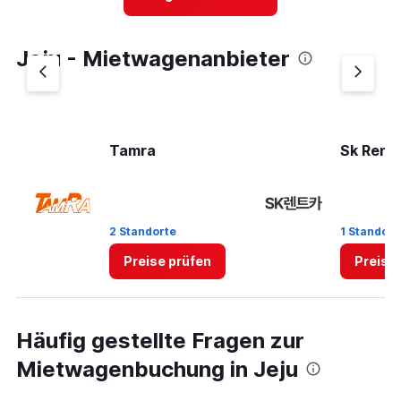
Jeju - Mietwagenanbieter
Tamra
Sk Rent 
2 Standorte
1 Standort
Preise prüfen
Preise
Häufig gestellte Fragen zur
Mietwagenbuchung in Jeju