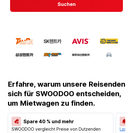
Suchen
Erfahre, warum unsere Reisenden
sich für SWOODOO entscheiden,
um Mietwagen zu finden.
Spare 40 % und mehr
SWOODOO vergleicht Preise von Dutzenden
Lass d