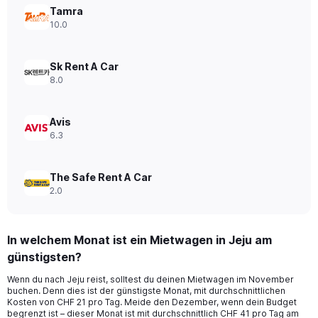
axis
Tamra
displaying
10.0
values.
Range:
0
Sk Rent A Car
to
8.0
60.
Avis
6.3
The Safe Rent A Car
2.0
In welchem Monat ist ein Mietwagen in Jeju am
günstigsten?
Wenn du nach Jeju reist, solltest du deinen Mietwagen im November
buchen. Denn dies ist der günstigste Monat, mit durchschnittlichen
Kosten von CHF 21 pro Tag. Meide den Dezember, wenn dein Budget
begrenzt ist – dieser Monat ist mit durchschnittlich CHF 41 pro Tag am