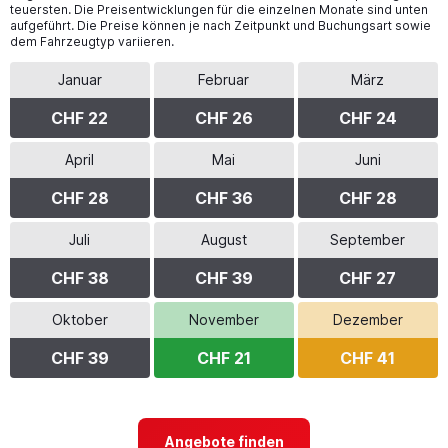
teuersten. Die Preisentwicklungen für die einzelnen Monate sind unten
aufgeführt. Die Preise können je nach Zeitpunkt und Buchungsart sowie
dem Fahrzeugtyp variieren.
Januar
Februar
März
CHF 22
CHF 26
CHF 24
April
Mai
Juni
CHF 28
CHF 36
CHF 28
Juli
August
September
CHF 38
CHF 39
CHF 27
Oktober
November
Dezember
CHF 39
CHF 21
CHF 41
Angebote finden