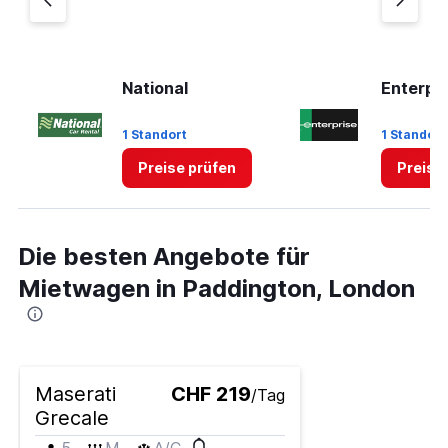
National
Enterpr
1 Standort
1 Standort
Preise prüfen
Preise
Die besten Angebote für
Mietwagen in Paddington, London
Maserati
CHF 219
/Tag
Grecale