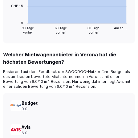
CHF 15
The
chart
has
0
1
90 Tage
60 Tage
30 Tage
Am se…
vorher
vorher
vorher
X
End
of
axis
interactive
displaying
chart
categories.
Welcher Mietwagenanbieter in Verona hat die
Range:
höchsten Bewertungen?
91
categories.
Basierend auf dem Feedback der SWOODOO-Nutzer führt Budget als
The
das am besten bewertete Mietunternehmen in Verona, mit einer
chart
Bewertung von 9.0/10 in 1 Rezension. Nur wenig dahinter liegt Avis mit
has
einer soliden Bewertung von 6.0/10 in 1 Rezension.
1
Y
axis
Budget
displaying
9.0
values.
Range:
0
Avis
to
6.0