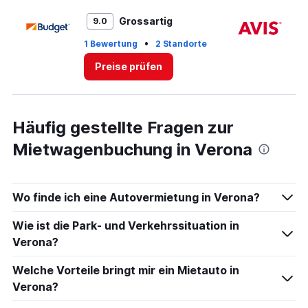
Range:
0
Grossartig
9.0
to
4.
•
1 Bewertung
2 Standorte
1 
Preise prüfen
Häufig gestellte Fragen zur
Mietwagenbuchung in Verona
Wo finde ich eine Autovermietung in Verona?
Wie ist die Park- und Verkehrssituation in
Verona?
Welche Vorteile bringt mir ein Mietauto in
Verona?