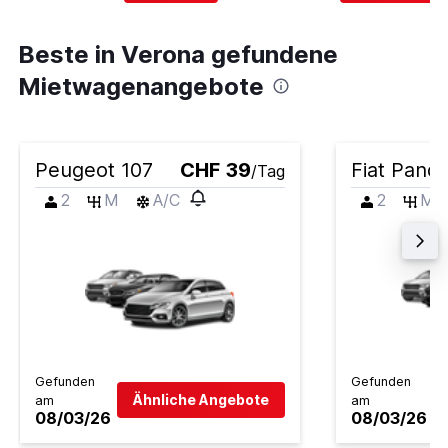
Beste in Verona gefundene
Mietwagenangebote
Peugeot 107
CHF 39
Fiat Pand
/Tag
2
M
A/C
2
M
Gefunden
Gefunden
Ähnliche Angebote
am
am
08/03/26
08/03/26